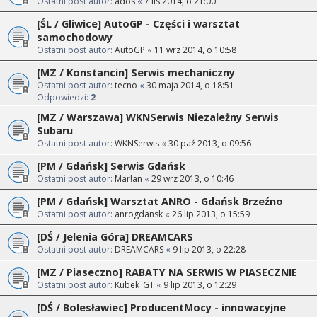
Ostatni post autor:
ados
«
7 lis 2014, o 21:00
[ŚL / Gliwice] AutoGP - Części i warsztat
samochodowy
Ostatni post autor:
AutoGP
«
11 wrz 2014, o 10:58
[MZ / Konstancin] Serwis mechaniczny
Ostatni post autor:
tecno
«
30 maja 2014, o 18:51
Odpowiedzi:
2
[MZ / Warszawa] WKNSerwis Niezależny Serwis
Subaru
Ostatni post autor:
WKNSerwis
«
30 paź 2013, o 09:56
[PM / Gdańsk] Serwis Gdańsk
Ostatni post autor:
Mar!an
«
29 wrz 2013, o 10:46
[PM / Gdańsk] Warsztat ANRO - Gdańsk Brzeźno
Ostatni post autor:
anrogdansk
«
26 lip 2013, o 15:59
[DŚ / Jelenia Góra] DREAMCARS
Ostatni post autor:
DREAMCARS
«
9 lip 2013, o 22:28
[MZ / Piaseczno] RABATY NA SERWIS W PIASECZNIE
Ostatni post autor:
Kubek_GT
«
9 lip 2013, o 12:29
[DŚ / Bolesławiec] ProducentMocy - innowacyjne