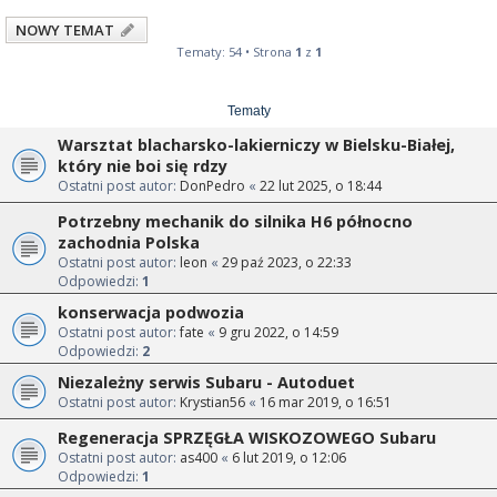
NOWY TEMAT
Tematy: 54 • Strona
1
z
1
Tematy
Warsztat blacharsko-lakierniczy w Bielsku-Białej,
który nie boi się rdzy
Ostatni post autor:
DonPedro
«
22 lut 2025, o 18:44
Potrzebny mechanik do silnika H6 północno
zachodnia Polska
Ostatni post autor:
leon
«
29 paź 2023, o 22:33
Odpowiedzi:
1
konserwacja podwozia
Ostatni post autor:
fate
«
9 gru 2022, o 14:59
Odpowiedzi:
2
Niezależny serwis Subaru - Autoduet
Ostatni post autor:
Krystian56
«
16 mar 2019, o 16:51
Regeneracja SPRZĘGŁA WISKOZOWEGO Subaru
Ostatni post autor:
as400
«
6 lut 2019, o 12:06
Odpowiedzi:
1