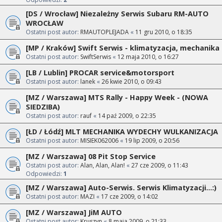
[DS / Wrocław] Niezależny Serwis Subaru RM-AUTO
WROCŁAW
Ostatni post autor:
RMAUTOPLEJADA
«
11 gru 2010, o 18:35
[MP / Kraków] Swift Serwis - klimatyzacja, mechanika
Ostatni post autor:
SwiftSerwis
«
12 maja 2010, o 16:27
[LB / Lublin] PROCAR service&motorsport
Ostatni post autor:
lanek
«
26 kwie 2010, o 09:43
[MZ / Warszawa] MTS Rally - Happy Week - (NOWA
SIEDZIBA)
Ostatni post autor:
rauf
«
14 paź 2009, o 22:35
[ŁD / Łódź] MLT MECHANIKA WYDECHY WULKANIZACJA
Ostatni post autor:
MISIEK062006
«
19 lip 2009, o 20:56
[MZ / Warszawa] 08 Pit Stop Service
Ostatni post autor:
Alan, Alan, Alan!
«
27 cze 2009, o 11:43
Odpowiedzi:
1
[MZ / Warszawa] Auto-Serwis. Serwis Klimatyzacji...:)
Ostatni post autor:
MAZI
«
17 cze 2009, o 14:02
[MZ / Warszawa] JiM AUTO
Ostatni post autor:
Kruszyn
«
8 maja 2009, o 21:33