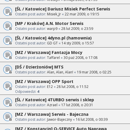
[ŚL / Katowice] Dariusz Misiek Perfect Serwis
Ostatni post autor:
Misiek_Jr
«
22 mar 2009, o 19:15
[MP / Kraków] A.N. Motor Serwis
Ostatni post autor:
warp9
«
28 lut 2009, o 23:59
[ŚL / Katowice] 4dyno.pl (hamownia)
Ostatni post autor:
GD GT
«
14 sty 2009, o 15:57
[MZ / Warszawa] Fantazja Mocy
Ostatni post autor:
Taffarel
«
30 paź 2008, o 17:08
[DŚ / Dzierżoniów] MTS
Ostatni post autor:
Alan, Alan, Alan!
«
19 mar 2008, o 02:25
[MZ / Warszawa] OPP Sport
Ostatni post autor:
E12
«
28 lut 2008, o 11:52
Odpowiedzi:
4
[ŚL / Katowice] 4TURBO serwis i sklep
Ostatni post autor:
Azrael
«
17 lut 2008, o 20:31
[MZ / Warszawa] Serwis - Bajeczna
Ostatni post autor:
Jawor-Bajeczny
«
16 lut 2008, o 00:39
[MZ / Konstancin] Q-SERVICE Auto Naprawa