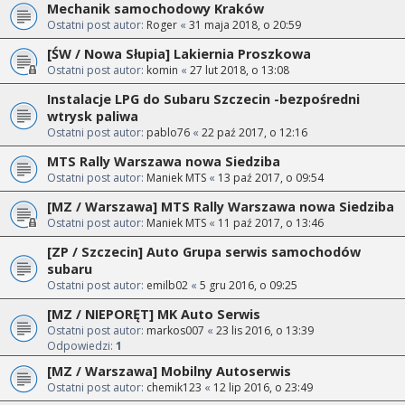
Mechanik samochodowy Kraków
Ostatni post autor:
Roger
«
31 maja 2018, o 20:59
[ŚW / Nowa Słupia] Lakiernia Proszkowa
Ostatni post autor:
komin
«
27 lut 2018, o 13:08
Instalacje LPG do Subaru Szczecin -bezpośredni
wtrysk paliwa
Ostatni post autor:
pablo76
«
22 paź 2017, o 12:16
MTS Rally Warszawa nowa Siedziba
Ostatni post autor:
Maniek MTS
«
13 paź 2017, o 09:54
[MZ / Warszawa] MTS Rally Warszawa nowa Siedziba
Ostatni post autor:
Maniek MTS
«
11 paź 2017, o 13:46
[ZP / Szczecin] Auto Grupa serwis samochodów
subaru
Ostatni post autor:
emilb02
«
5 gru 2016, o 09:25
[MZ / NIEPORĘT] MK Auto Serwis
Ostatni post autor:
markos007
«
23 lis 2016, o 13:39
Odpowiedzi:
1
[MZ / Warszawa] Mobilny Autoserwis
Ostatni post autor:
chemik123
«
12 lip 2016, o 23:49