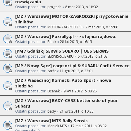
rozwiązania
Ostatni post autor:
pm_tech
«
8 mar 2013, o 18:32
[MZ / Warszawa] MOTOR-ZAGRODZKI przygotowanie
silników
Ostatni post autor:
MOTOR-ZAGRODZKI
«
2 mar 2013, o 15:06
[MZ / Warszawa] Foxrally.pl --> stajnia rajdowa.
Ostatni post autor:
Black
«
28 lut 2013, o 16:13
[PM / Gdańsk] SERWIS SUBARU | OES SERWIS
Ostatni post autor:
SERWIS-SUBARU
«
6 lut 2013, o 21:03
[MP / Nowy Sącz] carpsort.pl & SUBARU Carfit Serwice
Ostatni post autor:
carfit
«
11 gru 2012, o 23:01
[MZ / Piaseczno] Kornecki Auto Sport - nowa
siedziba
Ostatni post autor:
Dżanek
«
9 kwie 2012, o 08:25
[MZ / Warszawa] BADY-CARS better side of your
Subaru
Ostatni post autor:
bady
«
21 wrz 2011, o 10:35
[MZ / Warszawa] MTS Rally Serwis
Ostatni post autor:
Maniek MTS
«
17 maja 2011, o 08:32
Odpowiedzi:
2