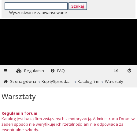
Szukaj
Wyszukiwanie zaawansowane
Regulamin
FAQ
Strona główna
Kupię/Sprzedam Subaru i nie tylko...
Katalog firm
Warsztaty
Warsztaty
Regulamin forum
Katalog jest bazą firm związanych z motoryzacją. Administracja Forum w
żaden sposób nie weryfikuje ich rzetalności ani nie odpowiada za
ewentualne szkody.