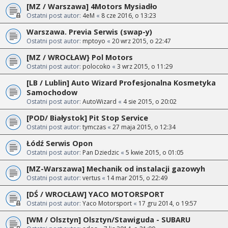
[MZ / Warszawa] 4Motors Mysiadło
Ostatni post autor:
4eM
«
8 cze 2016, o 13:23
Warszawa. Previa Serwis (swap-y)
Ostatni post autor:
mptoyo
«
20 wrz 2015, o 22:47
[MZ / WROCŁAW} Pol Motors
Ostatni post autor:
polocoko
«
3 wrz 2015, o 11:29
[LB / Lublin] Auto Wizard Profesjonalna Kosmetyka
Samochodow
Ostatni post autor:
AutoWizard
«
4 sie 2015, o 20:02
[POD/ Białystok] Pit Stop Service
Ostatni post autor:
tymczas
«
27 maja 2015, o 12:34
Łódź Serwis Opon
Ostatni post autor:
Pan Dziedzic
«
5 kwie 2015, o 01:05
[MZ-Warszawa] Mechanik od instalacji gazowyh
Ostatni post autor:
vertus
«
14 mar 2015, o 22:49
[DŚ / WROCŁAW] YACO MOTORSPORT
Ostatni post autor:
Yaco Motorsport
«
17 gru 2014, o 19:57
[WM / Olsztyn] Olsztyn/Stawiguda - SUBARU