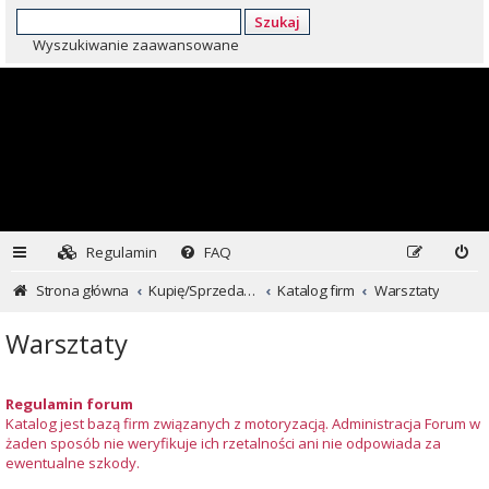
Szukaj
Wyszukiwanie zaawansowane
Regulamin
FAQ
Strona główna
Kupię/Sprzedam Subaru i nie tylko...
Katalog firm
Warsztaty
Warsztaty
Regulamin forum
Katalog jest bazą firm związanych z motoryzacją. Administracja Forum w
żaden sposób nie weryfikuje ich rzetalności ani nie odpowiada za
ewentualne szkody.