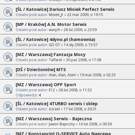
[ŚL / Katowice] Dariusz Misiek Perfect Serwis
Ostatni post autor:
Misiek_Jr
«
22 mar 2009, o 19:15
[MP / Kraków] A.N. Motor Serwis
Ostatni post autor:
warp9
«
28 lut 2009, o 23:59
[ŚL / Katowice] 4dyno.pl (hamownia)
Ostatni post autor:
GD GT
«
14 sty 2009, o 15:57
[MZ / Warszawa] Fantazja Mocy
Ostatni post autor:
Taffarel
«
30 paź 2008, o 17:08
[DŚ / Dzierżoniów] MTS
Ostatni post autor:
Alan, Alan, Alan!
«
19 mar 2008, o 02:25
[MZ / Warszawa] OPP Sport
Ostatni post autor:
E12
«
28 lut 2008, o 11:52
Odpowiedzi:
4
[ŚL / Katowice] 4TURBO serwis i sklep
Ostatni post autor:
Azrael
«
17 lut 2008, o 20:31
[MZ / Warszawa] Serwis - Bajeczna
Ostatni post autor:
Jawor-Bajeczny
«
16 lut 2008, o 00:39
[MZ / Konstancin] Q-SERVICE Auto Naprawa