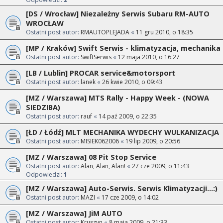
[DS / Wrocław] Niezależny Serwis Subaru RM-AUTO
WROCŁAW
Ostatni post autor:
RMAUTOPLEJADA
«
11 gru 2010, o 18:35
[MP / Kraków] Swift Serwis - klimatyzacja, mechanika
Ostatni post autor:
SwiftSerwis
«
12 maja 2010, o 16:27
[LB / Lublin] PROCAR service&motorsport
Ostatni post autor:
lanek
«
26 kwie 2010, o 09:43
[MZ / Warszawa] MTS Rally - Happy Week - (NOWA
SIEDZIBA)
Ostatni post autor:
rauf
«
14 paź 2009, o 22:35
[ŁD / Łódź] MLT MECHANIKA WYDECHY WULKANIZACJA
Ostatni post autor:
MISIEK062006
«
19 lip 2009, o 20:56
[MZ / Warszawa] 08 Pit Stop Service
Ostatni post autor:
Alan, Alan, Alan!
«
27 cze 2009, o 11:43
Odpowiedzi:
1
[MZ / Warszawa] Auto-Serwis. Serwis Klimatyzacji...:)
Ostatni post autor:
MAZI
«
17 cze 2009, o 14:02
[MZ / Warszawa] JiM AUTO
Ostatni post autor:
Kruszyn
«
8 maja 2009, o 21:33