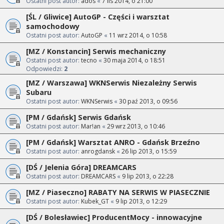
Ostatni post autor:
ados
«
7 lis 2014, o 21:00
[ŚL / Gliwice] AutoGP - Części i warsztat
samochodowy
Ostatni post autor:
AutoGP
«
11 wrz 2014, o 10:58
[MZ / Konstancin] Serwis mechaniczny
Ostatni post autor:
tecno
«
30 maja 2014, o 18:51
Odpowiedzi:
2
[MZ / Warszawa] WKNSerwis Niezależny Serwis
Subaru
Ostatni post autor:
WKNSerwis
«
30 paź 2013, o 09:56
[PM / Gdańsk] Serwis Gdańsk
Ostatni post autor:
Mar!an
«
29 wrz 2013, o 10:46
[PM / Gdańsk] Warsztat ANRO - Gdańsk Brzeźno
Ostatni post autor:
anrogdansk
«
26 lip 2013, o 15:59
[DŚ / Jelenia Góra] DREAMCARS
Ostatni post autor:
DREAMCARS
«
9 lip 2013, o 22:28
[MZ / Piaseczno] RABATY NA SERWIS W PIASECZNIE
Ostatni post autor:
Kubek_GT
«
9 lip 2013, o 12:29
[DŚ / Bolesławiec] ProducentMocy - innowacyjne