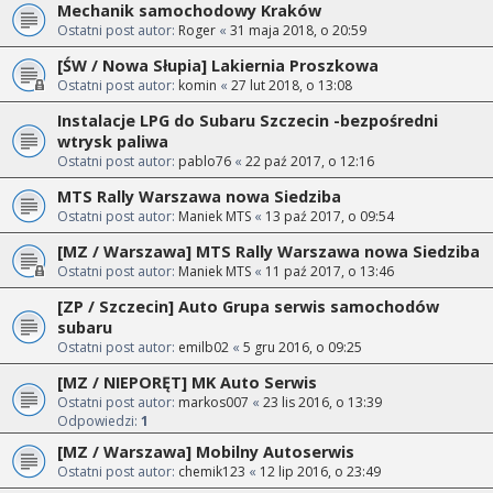
Mechanik samochodowy Kraków
Ostatni post autor:
Roger
«
31 maja 2018, o 20:59
[ŚW / Nowa Słupia] Lakiernia Proszkowa
Ostatni post autor:
komin
«
27 lut 2018, o 13:08
Instalacje LPG do Subaru Szczecin -bezpośredni
wtrysk paliwa
Ostatni post autor:
pablo76
«
22 paź 2017, o 12:16
MTS Rally Warszawa nowa Siedziba
Ostatni post autor:
Maniek MTS
«
13 paź 2017, o 09:54
[MZ / Warszawa] MTS Rally Warszawa nowa Siedziba
Ostatni post autor:
Maniek MTS
«
11 paź 2017, o 13:46
[ZP / Szczecin] Auto Grupa serwis samochodów
subaru
Ostatni post autor:
emilb02
«
5 gru 2016, o 09:25
[MZ / NIEPORĘT] MK Auto Serwis
Ostatni post autor:
markos007
«
23 lis 2016, o 13:39
Odpowiedzi:
1
[MZ / Warszawa] Mobilny Autoserwis
Ostatni post autor:
chemik123
«
12 lip 2016, o 23:49