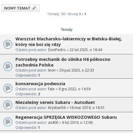
NOWY TEMAT
Tematy: 54 • Strona
1
z
1
Tematy
Warsztat blacharsko-lakierniczy w Bielsku-Białej,
który nie boi się rdzy
Ostatni post autor:
DonPedro
«
22 lut 2025, o 18:44
Potrzebny mechanik do silnika H6 północno
zachodnia Polska
Ostatni post autor:
leon
«
29 paź 2023, o 22:33
Odpowiedzi:
1
konserwacja podwozia
Ostatni post autor:
fate
«
9 gru 2022, o 14:59
Odpowiedzi:
2
Niezależny serwis Subaru - Autoduet
Ostatni post autor:
Krystian56
«
16 mar 2019, o 16:51
Regeneracja SPRZĘGŁA WISKOZOWEGO Subaru
Ostatni post autor:
as400
«
6 lut 2019, o 12:06
Odpowiedzi:
1