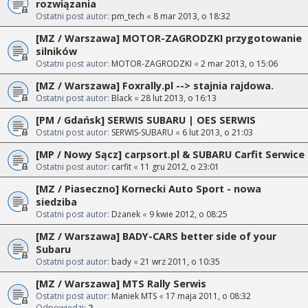
rozwiązania
Ostatni post autor:
pm_tech
«
8 mar 2013, o 18:32
[MZ / Warszawa] MOTOR-ZAGRODZKI przygotowanie
silników
Ostatni post autor:
MOTOR-ZAGRODZKI
«
2 mar 2013, o 15:06
[MZ / Warszawa] Foxrally.pl --> stajnia rajdowa.
Ostatni post autor:
Black
«
28 lut 2013, o 16:13
[PM / Gdańsk] SERWIS SUBARU | OES SERWIS
Ostatni post autor:
SERWIS-SUBARU
«
6 lut 2013, o 21:03
[MP / Nowy Sącz] carpsort.pl & SUBARU Carfit Serwice
Ostatni post autor:
carfit
«
11 gru 2012, o 23:01
[MZ / Piaseczno] Kornecki Auto Sport - nowa
siedziba
Ostatni post autor:
Dżanek
«
9 kwie 2012, o 08:25
[MZ / Warszawa] BADY-CARS better side of your
Subaru
Ostatni post autor:
bady
«
21 wrz 2011, o 10:35
[MZ / Warszawa] MTS Rally Serwis
Ostatni post autor:
Maniek MTS
«
17 maja 2011, o 08:32
Odpowiedzi:
2