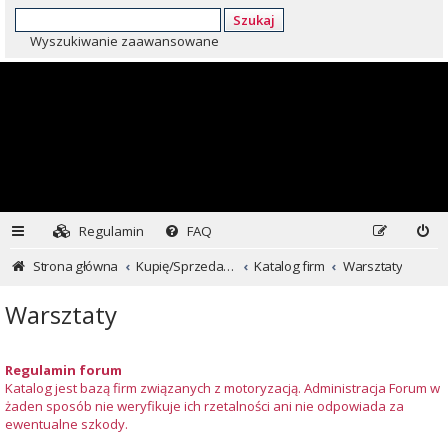
Szukaj
Wyszukiwanie zaawansowane
Regulamin
FAQ
Strona główna
Kupię/Sprzedam Subaru i nie tylko...
Katalog firm
Warsztaty
Warsztaty
Regulamin forum
Katalog jest bazą firm związanych z motoryzacją. Administracja Forum w
żaden sposób nie weryfikuje ich rzetalności ani nie odpowiada za
ewentualne szkody.