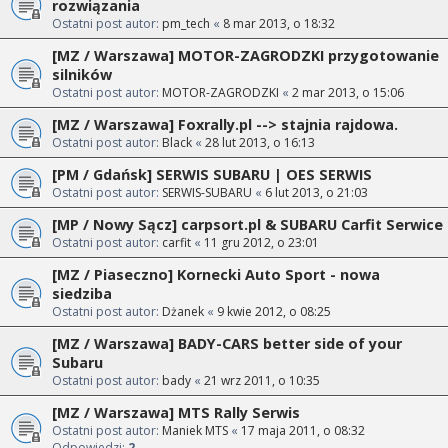
rozwiązania
Ostatni post autor:
pm_tech
«
8 mar 2013, o 18:32
[MZ / Warszawa] MOTOR-ZAGRODZKI przygotowanie
silników
Ostatni post autor:
MOTOR-ZAGRODZKI
«
2 mar 2013, o 15:06
[MZ / Warszawa] Foxrally.pl --> stajnia rajdowa.
Ostatni post autor:
Black
«
28 lut 2013, o 16:13
[PM / Gdańsk] SERWIS SUBARU | OES SERWIS
Ostatni post autor:
SERWIS-SUBARU
«
6 lut 2013, o 21:03
[MP / Nowy Sącz] carpsort.pl & SUBARU Carfit Serwice
Ostatni post autor:
carfit
«
11 gru 2012, o 23:01
[MZ / Piaseczno] Kornecki Auto Sport - nowa
siedziba
Ostatni post autor:
Dżanek
«
9 kwie 2012, o 08:25
[MZ / Warszawa] BADY-CARS better side of your
Subaru
Ostatni post autor:
bady
«
21 wrz 2011, o 10:35
[MZ / Warszawa] MTS Rally Serwis
Ostatni post autor:
Maniek MTS
«
17 maja 2011, o 08:32
Odpowiedzi:
2