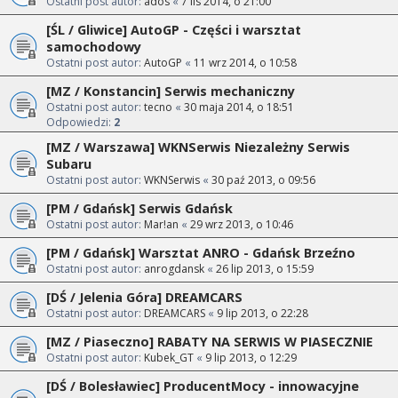
Ostatni post autor:
ados
«
7 lis 2014, o 21:00
[ŚL / Gliwice] AutoGP - Części i warsztat
samochodowy
Ostatni post autor:
AutoGP
«
11 wrz 2014, o 10:58
[MZ / Konstancin] Serwis mechaniczny
Ostatni post autor:
tecno
«
30 maja 2014, o 18:51
Odpowiedzi:
2
[MZ / Warszawa] WKNSerwis Niezależny Serwis
Subaru
Ostatni post autor:
WKNSerwis
«
30 paź 2013, o 09:56
[PM / Gdańsk] Serwis Gdańsk
Ostatni post autor:
Mar!an
«
29 wrz 2013, o 10:46
[PM / Gdańsk] Warsztat ANRO - Gdańsk Brzeźno
Ostatni post autor:
anrogdansk
«
26 lip 2013, o 15:59
[DŚ / Jelenia Góra] DREAMCARS
Ostatni post autor:
DREAMCARS
«
9 lip 2013, o 22:28
[MZ / Piaseczno] RABATY NA SERWIS W PIASECZNIE
Ostatni post autor:
Kubek_GT
«
9 lip 2013, o 12:29
[DŚ / Bolesławiec] ProducentMocy - innowacyjne