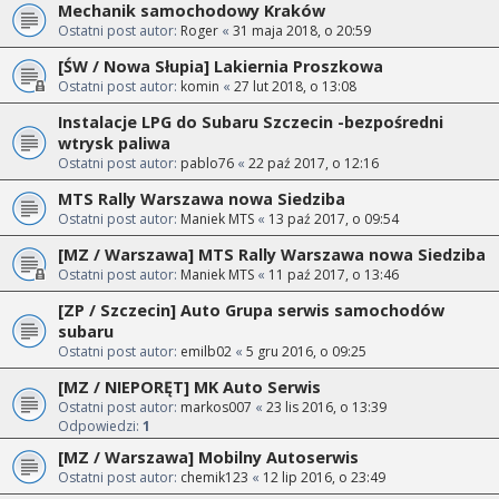
Mechanik samochodowy Kraków
Ostatni post autor:
Roger
«
31 maja 2018, o 20:59
[ŚW / Nowa Słupia] Lakiernia Proszkowa
Ostatni post autor:
komin
«
27 lut 2018, o 13:08
Instalacje LPG do Subaru Szczecin -bezpośredni
wtrysk paliwa
Ostatni post autor:
pablo76
«
22 paź 2017, o 12:16
MTS Rally Warszawa nowa Siedziba
Ostatni post autor:
Maniek MTS
«
13 paź 2017, o 09:54
[MZ / Warszawa] MTS Rally Warszawa nowa Siedziba
Ostatni post autor:
Maniek MTS
«
11 paź 2017, o 13:46
[ZP / Szczecin] Auto Grupa serwis samochodów
subaru
Ostatni post autor:
emilb02
«
5 gru 2016, o 09:25
[MZ / NIEPORĘT] MK Auto Serwis
Ostatni post autor:
markos007
«
23 lis 2016, o 13:39
Odpowiedzi:
1
[MZ / Warszawa] Mobilny Autoserwis
Ostatni post autor:
chemik123
«
12 lip 2016, o 23:49