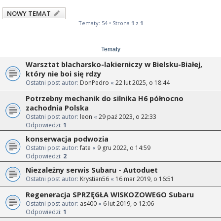
NOWY TEMAT
Tematy: 54 • Strona
1
z
1
Tematy
Warsztat blacharsko-lakierniczy w Bielsku-Białej,
który nie boi się rdzy
Ostatni post autor:
DonPedro
«
22 lut 2025, o 18:44
Potrzebny mechanik do silnika H6 północno
zachodnia Polska
Ostatni post autor:
leon
«
29 paź 2023, o 22:33
Odpowiedzi:
1
konserwacja podwozia
Ostatni post autor:
fate
«
9 gru 2022, o 14:59
Odpowiedzi:
2
Niezależny serwis Subaru - Autoduet
Ostatni post autor:
Krystian56
«
16 mar 2019, o 16:51
Regeneracja SPRZĘGŁA WISKOZOWEGO Subaru
Ostatni post autor:
as400
«
6 lut 2019, o 12:06
Odpowiedzi:
1