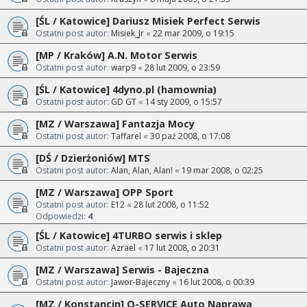
[ŚL / Katowice] Dariusz Misiek Perfect Serwis
Ostatni post autor:
Misiek_Jr
«
22 mar 2009, o 19:15
[MP / Kraków] A.N. Motor Serwis
Ostatni post autor:
warp9
«
28 lut 2009, o 23:59
[ŚL / Katowice] 4dyno.pl (hamownia)
Ostatni post autor:
GD GT
«
14 sty 2009, o 15:57
[MZ / Warszawa] Fantazja Mocy
Ostatni post autor:
Taffarel
«
30 paź 2008, o 17:08
[DŚ / Dzierżoniów] MTS
Ostatni post autor:
Alan, Alan, Alan!
«
19 mar 2008, o 02:25
[MZ / Warszawa] OPP Sport
Ostatni post autor:
E12
«
28 lut 2008, o 11:52
Odpowiedzi:
4
[ŚL / Katowice] 4TURBO serwis i sklep
Ostatni post autor:
Azrael
«
17 lut 2008, o 20:31
[MZ / Warszawa] Serwis - Bajeczna
Ostatni post autor:
Jawor-Bajeczny
«
16 lut 2008, o 00:39
[MZ / Konstancin] Q-SERVICE Auto Naprawa