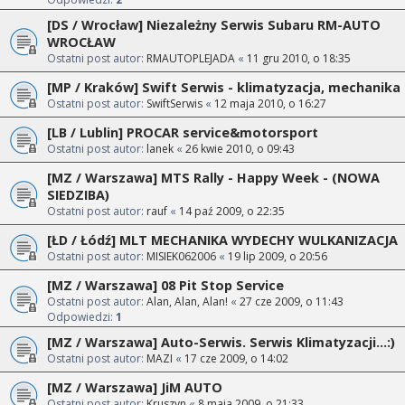
[DS / Wrocław] Niezależny Serwis Subaru RM-AUTO
WROCŁAW
Ostatni post autor:
RMAUTOPLEJADA
«
11 gru 2010, o 18:35
[MP / Kraków] Swift Serwis - klimatyzacja, mechanika
Ostatni post autor:
SwiftSerwis
«
12 maja 2010, o 16:27
[LB / Lublin] PROCAR service&motorsport
Ostatni post autor:
lanek
«
26 kwie 2010, o 09:43
[MZ / Warszawa] MTS Rally - Happy Week - (NOWA
SIEDZIBA)
Ostatni post autor:
rauf
«
14 paź 2009, o 22:35
[ŁD / Łódź] MLT MECHANIKA WYDECHY WULKANIZACJA
Ostatni post autor:
MISIEK062006
«
19 lip 2009, o 20:56
[MZ / Warszawa] 08 Pit Stop Service
Ostatni post autor:
Alan, Alan, Alan!
«
27 cze 2009, o 11:43
Odpowiedzi:
1
[MZ / Warszawa] Auto-Serwis. Serwis Klimatyzacji...:)
Ostatni post autor:
MAZI
«
17 cze 2009, o 14:02
[MZ / Warszawa] JiM AUTO
Ostatni post autor:
Kruszyn
«
8 maja 2009, o 21:33