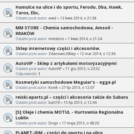
Hamulce na ulice i do sportu, Ferodo, Dba, Hawk,
Tarox, Ebc,
Ostatni post autor:
ewul
«
13 kwie 2014, o 21:38
MM STORE - Chemia samochodowa, Amsoil -
KRAKÓW
Ostatni post autor:
mmstore
«
1 kwie 2014, o 21:24
Sklep internetowy części i akcesoriów.
Ostatni post autor:
ZdanowiczSklep
«
12 mar 2014, o 12:36
AutoViP - Sklep z artykułami motoryzacyjnymi
Ostatni post autor:
AutoViP
«
11 gru 2013, o 23:52
Odpowiedzi:
1
Kosmetyki samochodowe Meguiar's - egge.pl
Ostatni post autor:
Konik
«
27 lip 2013, o 12:07
reiski.eparts.pl – części i akcesoria także do Subaru
Ostatni post autor:
bart76
«
15 lip 2013, o 12:44
[S] Oleje i chemia MOTUL - Hurtownia Regionalna
Lublin
Ostatni post autor:
Drupi
«
17 maja 2013, o 08:20
PLANET-JDM - części do sportu i na ulicę