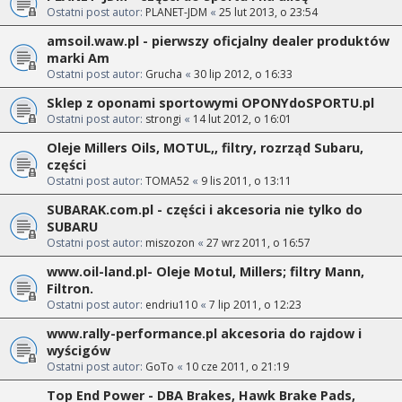
Ostatni post autor:
PLANET-JDM
«
25 lut 2013, o 23:54
amsoil.waw.pl - pierwszy oficjalny dealer produktów
marki Am
Ostatni post autor:
Grucha
«
30 lip 2012, o 16:33
Sklep z oponami sportowymi OPONYdoSPORTU.pl
Ostatni post autor:
strongi
«
14 lut 2012, o 16:01
Oleje Millers Oils, MOTUL,, filtry, rozrząd Subaru,
części
Ostatni post autor:
TOMA52
«
9 lis 2011, o 13:11
SUBARAK.com.pl - części i akcesoria nie tylko do
SUBARU
Ostatni post autor:
miszozon
«
27 wrz 2011, o 16:57
www.oil-land.pl- Oleje Motul, Millers; filtry Mann,
Filtron.
Ostatni post autor:
endriu110
«
7 lip 2011, o 12:23
www.rally-performance.pl akcesoria do rajdow i
wyścigów
Ostatni post autor:
GoTo
«
10 cze 2011, o 21:19
Top End Power - DBA Brakes, Hawk Brake Pads,