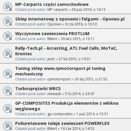
MP-Carparts części samochodowe
Ostatni post autor:
MP-carparts
«
28 paź 2016, o 18:13
Sklep internetowy z oponami i felgami - Oponeo.pl
Ostatni post autor:
Oponeo
«
9 cze 2016, o 10:10
Wyczynowe zawieszenia PROTLUM
Ostatni post autor:
Bikert
«
30 wrz 2015, o 13:11
Rally-Tech.pl - Arcasting, ATL Fuel Cells, MoTeC,
Krontec
Ostatni post autor:
jesrt
«
27 lut 2015, o 19:31
Tuning sklep www.rpmotorsport.pl tuning
mechaniczny
Ostatni post autor:
rpmotorsport
«
30 sty 2015, o 21:55
Turbosprężarki WRCS
Ostatni post autor:
mewash
«
5 lis 2014, o 23:47
GP-COMPOSITES Produkcja elementów z włókna
węglowego
Ostatni post autor:
gp-composites
«
1 paź 2014, o 15:51
Poliuretanowe tuleje zawieszeń POWERFLEX
Ostatni post autor:
Bikert
«
16 cze 2014, o 14:52