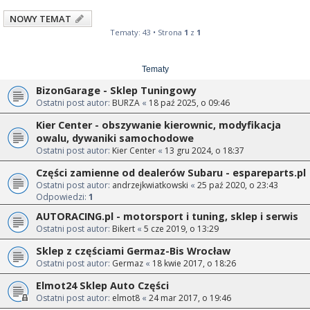
NOWY TEMAT
Tematy: 43 • Strona
1
z
1
Tematy
BizonGarage - Sklep Tuningowy
Ostatni post autor:
BURZA
«
18 paź 2025, o 09:46
Kier Center - obszywanie kierownic, modyfikacja
owalu, dywaniki samochodowe
Ostatni post autor:
Kier Center
«
13 gru 2024, o 18:37
Części zamienne od dealerów Subaru - espareparts.pl
Ostatni post autor:
andrzejkwiatkowski
«
25 paź 2020, o 23:43
Odpowiedzi:
1
AUTORACING.pl - motorsport i tuning, sklep i serwis
Ostatni post autor:
Bikert
«
5 cze 2019, o 13:29
Sklep z częściami Germaz-Bis Wrocław
Ostatni post autor:
Germaz
«
18 kwie 2017, o 18:26
Elmot24 Sklep Auto Części
Ostatni post autor:
elmot8
«
24 mar 2017, o 19:46