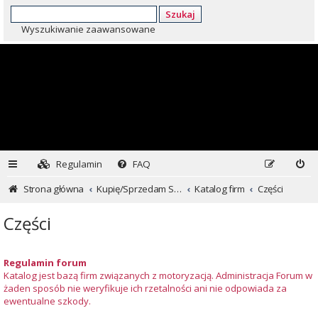
Szukaj
Wyszukiwanie zaawansowane
Regulamin
FAQ
Strona główna
Kupię/Sprzedam Subaru i nie tylko...
Katalog firm
Części
Części
Regulamin forum
Katalog jest bazą firm związanych z motoryzacją. Administracja Forum w
żaden sposób nie weryfikuje ich rzetalności ani nie odpowiada za
ewentualne szkody.