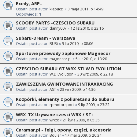
Exedy, ARP..
Ostatni post autor:
kiepuczi
«
3 maja 2011, o 14:49
Odpowiedzi:
1
SCOOBY PARTS -CZESCI DO SUBARU
Ostatni post autor:
danny007
«
12 lis 2010, o 23:16
Subaru-Dream - Warszawa
Ostatni post autor:
BURi
«
9 lip 2010, o 08:06
Sportowe przewody zapłonowe Magnecor
Ostatni post autor:
magnecor.pl
«
5 lut 2010, o 13:20
CZESCI DO SUBARU GT WRX STI W.D EVOLUTION
Ostatni post autor:
W.D Evolution
«
30 wrz 2009, o 22:18
ZAWIESZENIA GWINTOWANE INTRAXRACING
Ostatni post autor:
AST
«
23 wrz 2009, o 14:36
Rozpórki, elementy z poliuretanu do Subaru
Ostatni post autor:
rpmotorsport
«
9 lip 2009, o 23:22
WRX-TX Uzywane czesci WRX / STi
Ostatni post autor:
wrxtx
«
21 kwie 2009, o 05:35
Caramar.pl - felgi, opony, części, akcesoria
Ostatni post autor:
Bouler
«
17 mar 2009, o 20:34