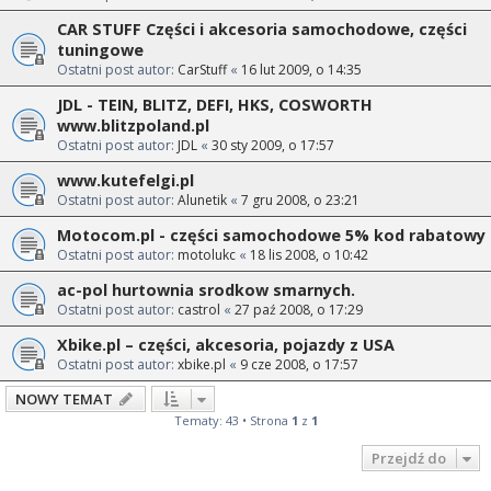
CAR STUFF Części i akcesoria samochodowe, części
tuningowe
Ostatni post autor:
CarStuff
«
16 lut 2009, o 14:35
JDL - TEIN, BLITZ, DEFI, HKS, COSWORTH
www.blitzpoland.pl
Ostatni post autor:
JDL
«
30 sty 2009, o 17:57
www.kutefelgi.pl
Ostatni post autor:
Alunetik
«
7 gru 2008, o 23:21
Motocom.pl - części samochodowe 5% kod rabatowy
Ostatni post autor:
motolukc
«
18 lis 2008, o 10:42
ac-pol hurtownia srodkow smarnych.
Ostatni post autor:
castrol
«
27 paź 2008, o 17:29
Xbike.pl – części, akcesoria, pojazdy z USA
Ostatni post autor:
xbike.pl
«
9 cze 2008, o 17:57
NOWY TEMAT
Tematy: 43 • Strona
1
z
1
Przejdź do