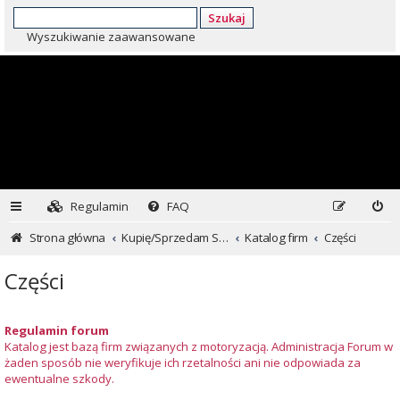
Szukaj
Wyszukiwanie zaawansowane
Regulamin
FAQ
Strona główna
Kupię/Sprzedam Subaru i nie tylko...
Katalog firm
Części
Części
Regulamin forum
Katalog jest bazą firm związanych z motoryzacją. Administracja Forum w
żaden sposób nie weryfikuje ich rzetalności ani nie odpowiada za
ewentualne szkody.