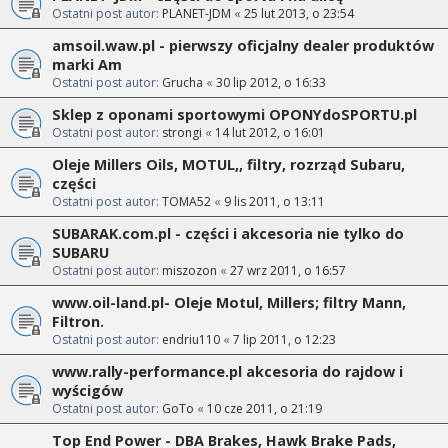
Ostatni post autor:
PLANET-JDM
«
25 lut 2013, o 23:54
amsoil.waw.pl - pierwszy oficjalny dealer produktów
marki Am
Ostatni post autor:
Grucha
«
30 lip 2012, o 16:33
Sklep z oponami sportowymi OPONYdoSPORTU.pl
Ostatni post autor:
strongi
«
14 lut 2012, o 16:01
Oleje Millers Oils, MOTUL,, filtry, rozrząd Subaru,
części
Ostatni post autor:
TOMA52
«
9 lis 2011, o 13:11
SUBARAK.com.pl - części i akcesoria nie tylko do
SUBARU
Ostatni post autor:
miszozon
«
27 wrz 2011, o 16:57
www.oil-land.pl- Oleje Motul, Millers; filtry Mann,
Filtron.
Ostatni post autor:
endriu110
«
7 lip 2011, o 12:23
www.rally-performance.pl akcesoria do rajdow i
wyścigów
Ostatni post autor:
GoTo
«
10 cze 2011, o 21:19
Top End Power - DBA Brakes, Hawk Brake Pads,