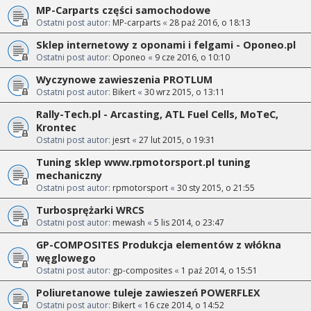
MP-Carparts części samochodowe
Ostatni post autor:
MP-carparts
«
28 paź 2016, o 18:13
Sklep internetowy z oponami i felgami - Oponeo.pl
Ostatni post autor:
Oponeo
«
9 cze 2016, o 10:10
Wyczynowe zawieszenia PROTLUM
Ostatni post autor:
Bikert
«
30 wrz 2015, o 13:11
Rally-Tech.pl - Arcasting, ATL Fuel Cells, MoTeC,
Krontec
Ostatni post autor:
jesrt
«
27 lut 2015, o 19:31
Tuning sklep www.rpmotorsport.pl tuning
mechaniczny
Ostatni post autor:
rpmotorsport
«
30 sty 2015, o 21:55
Turbosprężarki WRCS
Ostatni post autor:
mewash
«
5 lis 2014, o 23:47
GP-COMPOSITES Produkcja elementów z włókna
węglowego
Ostatni post autor:
gp-composites
«
1 paź 2014, o 15:51
Poliuretanowe tuleje zawieszeń POWERFLEX
Ostatni post autor:
Bikert
«
16 cze 2014, o 14:52