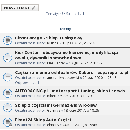
NOWY TEMAT
Tematy: 43 • Strona
1
z
1
Tematy
BizonGarage - Sklep Tuningowy
Ostatni post autor:
BURZA
«
18 paź 2025, o 09:46
Kier Center - obszywanie kierownic, modyfikacja
owalu, dywaniki samochodowe
Ostatni post autor:
Kier Center
«
13 gru 2024, o 18:37
Części zamienne od dealerów Subaru - espareparts.pl
Ostatni post autor:
andrzejkwiatkowski
«
25 paź 2020, o 23:43
Odpowiedzi:
1
AUTORACING.pl - motorsport i tuning, sklep i serwis
Ostatni post autor:
Bikert
«
5 cze 2019, o 13:29
Sklep z częściami Germaz-Bis Wrocław
Ostatni post autor:
Germaz
«
18 kwie 2017, o 18:26
Elmot24 Sklep Auto Części
Ostatni post autor:
elmot8
«
24 mar 2017, o 19:46