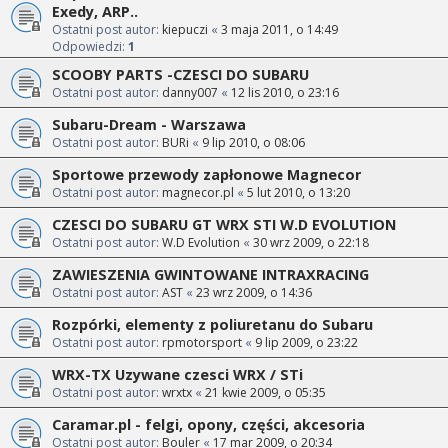
Exedy, ARP..
Ostatni post autor:
kiepuczi
«
3 maja 2011, o 14:49
Odpowiedzi:
1
SCOOBY PARTS -CZESCI DO SUBARU
Ostatni post autor:
danny007
«
12 lis 2010, o 23:16
Subaru-Dream - Warszawa
Ostatni post autor:
BURi
«
9 lip 2010, o 08:06
Sportowe przewody zapłonowe Magnecor
Ostatni post autor:
magnecor.pl
«
5 lut 2010, o 13:20
CZESCI DO SUBARU GT WRX STI W.D EVOLUTION
Ostatni post autor:
W.D Evolution
«
30 wrz 2009, o 22:18
ZAWIESZENIA GWINTOWANE INTRAXRACING
Ostatni post autor:
AST
«
23 wrz 2009, o 14:36
Rozpórki, elementy z poliuretanu do Subaru
Ostatni post autor:
rpmotorsport
«
9 lip 2009, o 23:22
WRX-TX Uzywane czesci WRX / STi
Ostatni post autor:
wrxtx
«
21 kwie 2009, o 05:35
Caramar.pl - felgi, opony, części, akcesoria
Ostatni post autor:
Bouler
«
17 mar 2009, o 20:34