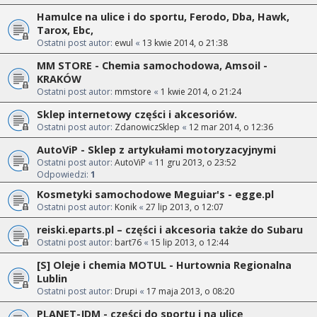
Hamulce na ulice i do sportu, Ferodo, Dba, Hawk,
Tarox, Ebc,
Ostatni post autor:
ewul
«
13 kwie 2014, o 21:38
MM STORE - Chemia samochodowa, Amsoil -
KRAKÓW
Ostatni post autor:
mmstore
«
1 kwie 2014, o 21:24
Sklep internetowy części i akcesoriów.
Ostatni post autor:
ZdanowiczSklep
«
12 mar 2014, o 12:36
AutoViP - Sklep z artykułami motoryzacyjnymi
Ostatni post autor:
AutoViP
«
11 gru 2013, o 23:52
Odpowiedzi:
1
Kosmetyki samochodowe Meguiar's - egge.pl
Ostatni post autor:
Konik
«
27 lip 2013, o 12:07
reiski.eparts.pl – części i akcesoria także do Subaru
Ostatni post autor:
bart76
«
15 lip 2013, o 12:44
[S] Oleje i chemia MOTUL - Hurtownia Regionalna
Lublin
Ostatni post autor:
Drupi
«
17 maja 2013, o 08:20
PLANET-JDM - części do sportu i na ulicę