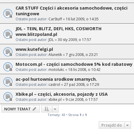
CAR STUFF Części i akcesoria samochodowe, części
tuningowe
Ostatni post autor:
CarStuff
«
16 lut 2009, o 14:35
JDL - TEIN, BLITZ, DEFI, HKS, COSWORTH
www.blitzpoland.pl
Ostatni post autor:
JDL
«
30 sty 2009, o 17:57
www.kutefelgi.pl
Ostatni post autor:
Alunetik
«
7 gru 2008, o 23:21
Motocom.pl - części samochodowe 5% kod rabatowy
Ostatni post autor:
motolukc
«
18 lis 2008, o 10:42
ac-pol hurtownia srodkow smarnych.
Ostatni post autor:
castrol
«
27 paź 2008, o 17:29
Xbike.pl – części, akcesoria, pojazdy z USA
Ostatni post autor:
xbike.pl
«
9 cze 2008, o 17:57
NOWY TEMAT
Tematy: 43 • Strona
1
z
1
Przejdź do