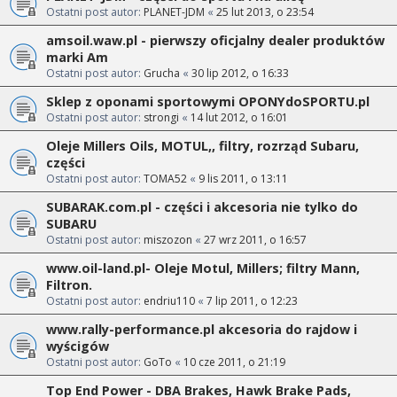
Ostatni post autor:
PLANET-JDM
«
25 lut 2013, o 23:54
amsoil.waw.pl - pierwszy oficjalny dealer produktów
marki Am
Ostatni post autor:
Grucha
«
30 lip 2012, o 16:33
Sklep z oponami sportowymi OPONYdoSPORTU.pl
Ostatni post autor:
strongi
«
14 lut 2012, o 16:01
Oleje Millers Oils, MOTUL,, filtry, rozrząd Subaru,
części
Ostatni post autor:
TOMA52
«
9 lis 2011, o 13:11
SUBARAK.com.pl - części i akcesoria nie tylko do
SUBARU
Ostatni post autor:
miszozon
«
27 wrz 2011, o 16:57
www.oil-land.pl- Oleje Motul, Millers; filtry Mann,
Filtron.
Ostatni post autor:
endriu110
«
7 lip 2011, o 12:23
www.rally-performance.pl akcesoria do rajdow i
wyścigów
Ostatni post autor:
GoTo
«
10 cze 2011, o 21:19
Top End Power - DBA Brakes, Hawk Brake Pads,