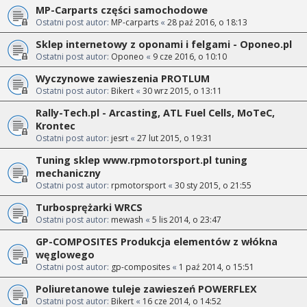
MP-Carparts części samochodowe
Ostatni post autor:
MP-carparts
«
28 paź 2016, o 18:13
Sklep internetowy z oponami i felgami - Oponeo.pl
Ostatni post autor:
Oponeo
«
9 cze 2016, o 10:10
Wyczynowe zawieszenia PROTLUM
Ostatni post autor:
Bikert
«
30 wrz 2015, o 13:11
Rally-Tech.pl - Arcasting, ATL Fuel Cells, MoTeC,
Krontec
Ostatni post autor:
jesrt
«
27 lut 2015, o 19:31
Tuning sklep www.rpmotorsport.pl tuning
mechaniczny
Ostatni post autor:
rpmotorsport
«
30 sty 2015, o 21:55
Turbosprężarki WRCS
Ostatni post autor:
mewash
«
5 lis 2014, o 23:47
GP-COMPOSITES Produkcja elementów z włókna
węglowego
Ostatni post autor:
gp-composites
«
1 paź 2014, o 15:51
Poliuretanowe tuleje zawieszeń POWERFLEX
Ostatni post autor:
Bikert
«
16 cze 2014, o 14:52