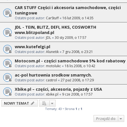
CAR STUFF Części i akcesoria samochodowe, części
tuningowe
Ostatni post autor:
CarStuff
«
16 lut 2009, o 14:35
JDL - TEIN, BLITZ, DEFI, HKS, COSWORTH
www.blitzpoland.pl
Ostatni post autor:
JDL
«
30 sty 2009, o 17:57
www.kutefelgi.pl
Ostatni post autor:
Alunetik
«
7 gru 2008, o 23:21
Motocom.pl - części samochodowe 5% kod rabatowy
Ostatni post autor:
motolukc
«
18 lis 2008, o 10:42
ac-pol hurtownia srodkow smarnych.
Ostatni post autor:
castrol
«
27 paź 2008, o 17:29
Xbike.pl – części, akcesoria, pojazdy z USA
Ostatni post autor:
xbike.pl
«
9 cze 2008, o 17:57
NOWY TEMAT
Tematy: 43 • Strona
1
z
1
Przejdź do