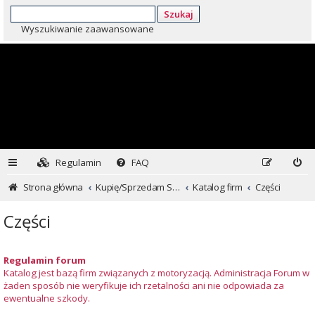
Szukaj
Wyszukiwanie zaawansowane
Regulamin
FAQ
Strona główna
Kupię/Sprzedam Subaru i nie tylko...
Katalog firm
Części
Części
Regulamin forum
Katalog jest bazą firm związanych z motoryzacją. Administracja Forum w
żaden sposób nie weryfikuje ich rzetalności ani nie odpowiada za
ewentualne szkody.