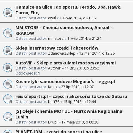
Hamulce na ulice i do sportu, Ferodo, Dba, Hawk,
Tarox, Ebc,
Ostatni post autor:
ewul
«
13 kwie 2014, o 21:38
MM STORE - Chemia samochodowa, Amsoil -
KRAKÓW
Ostatni post autor:
mmstore
«
1 kwie 2014, o 21:24
Sklep internetowy części i akcesoriów.
Ostatni post autor:
ZdanowiczSklep
«
12 mar 2014, o 12:36
AutoViP - Sklep z artykułami motoryzacyjnymi
Ostatni post autor:
AutoViP
«
11 gru 2013, o 23:52
Odpowiedzi:
1
Kosmetyki samochodowe Meguiar's - egge.pl
Ostatni post autor:
Konik
«
27 lip 2013, o 12:07
reiski.eparts.pl – części i akcesoria także do Subaru
Ostatni post autor:
bart76
«
15 lip 2013, o 12:44
[S] Oleje i chemia MOTUL - Hurtownia Regionalna
Lublin
Ostatni post autor:
Drupi
«
17 maja 2013, o 08:20
PLANET-JDM - części do sportu i na ulicę