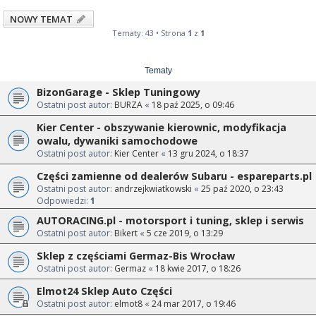
NOWY TEMAT
Tematy: 43 • Strona
1
z
1
Tematy
BizonGarage - Sklep Tuningowy
Ostatni post autor:
BURZA
«
18 paź 2025, o 09:46
Kier Center - obszywanie kierownic, modyfikacja
owalu, dywaniki samochodowe
Ostatni post autor:
Kier Center
«
13 gru 2024, o 18:37
Części zamienne od dealerów Subaru - espareparts.pl
Ostatni post autor:
andrzejkwiatkowski
«
25 paź 2020, o 23:43
Odpowiedzi:
1
AUTORACING.pl - motorsport i tuning, sklep i serwis
Ostatni post autor:
Bikert
«
5 cze 2019, o 13:29
Sklep z częściami Germaz-Bis Wrocław
Ostatni post autor:
Germaz
«
18 kwie 2017, o 18:26
Elmot24 Sklep Auto Części
Ostatni post autor:
elmot8
«
24 mar 2017, o 19:46