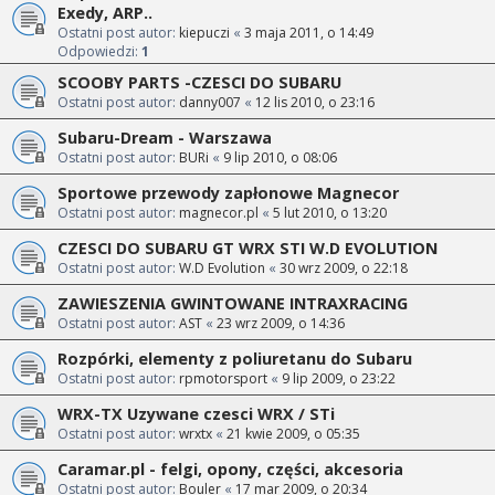
Exedy, ARP..
Ostatni post autor:
kiepuczi
«
3 maja 2011, o 14:49
Odpowiedzi:
1
SCOOBY PARTS -CZESCI DO SUBARU
Ostatni post autor:
danny007
«
12 lis 2010, o 23:16
Subaru-Dream - Warszawa
Ostatni post autor:
BURi
«
9 lip 2010, o 08:06
Sportowe przewody zapłonowe Magnecor
Ostatni post autor:
magnecor.pl
«
5 lut 2010, o 13:20
CZESCI DO SUBARU GT WRX STI W.D EVOLUTION
Ostatni post autor:
W.D Evolution
«
30 wrz 2009, o 22:18
ZAWIESZENIA GWINTOWANE INTRAXRACING
Ostatni post autor:
AST
«
23 wrz 2009, o 14:36
Rozpórki, elementy z poliuretanu do Subaru
Ostatni post autor:
rpmotorsport
«
9 lip 2009, o 23:22
WRX-TX Uzywane czesci WRX / STi
Ostatni post autor:
wrxtx
«
21 kwie 2009, o 05:35
Caramar.pl - felgi, opony, części, akcesoria
Ostatni post autor:
Bouler
«
17 mar 2009, o 20:34