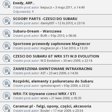
Exedy, ARP..
Ostatni post autor:
kiepuczi
«
3 maja 2011, o 14:49
Odpowiedzi:
1
SCOOBY PARTS -CZESCI DO SUBARU
Ostatni post autor:
danny007
«
12 lis 2010, o 23:16
Subaru-Dream - Warszawa
Ostatni post autor:
BURi
«
9 lip 2010, o 08:06
Sportowe przewody zapłonowe Magnecor
Ostatni post autor:
magnecor.pl
«
5 lut 2010, o 13:20
CZESCI DO SUBARU GT WRX STI W.D EVOLUTION
Ostatni post autor:
W.D Evolution
«
30 wrz 2009, o 22:18
ZAWIESZENIA GWINTOWANE INTRAXRACING
Ostatni post autor:
AST
«
23 wrz 2009, o 14:36
Rozpórki, elementy z poliuretanu do Subaru
Ostatni post autor:
rpmotorsport
«
9 lip 2009, o 23:22
WRX-TX Uzywane czesci WRX / STi
Ostatni post autor:
wrxtx
«
21 kwie 2009, o 05:35
Caramar.pl - felgi, opony, części, akcesoria
Ostatni post autor:
Bouler
«
17 mar 2009, o 20:34