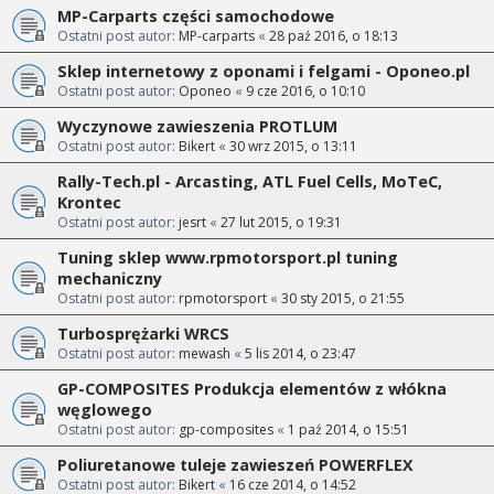
MP-Carparts części samochodowe
Ostatni post autor:
MP-carparts
«
28 paź 2016, o 18:13
Sklep internetowy z oponami i felgami - Oponeo.pl
Ostatni post autor:
Oponeo
«
9 cze 2016, o 10:10
Wyczynowe zawieszenia PROTLUM
Ostatni post autor:
Bikert
«
30 wrz 2015, o 13:11
Rally-Tech.pl - Arcasting, ATL Fuel Cells, MoTeC,
Krontec
Ostatni post autor:
jesrt
«
27 lut 2015, o 19:31
Tuning sklep www.rpmotorsport.pl tuning
mechaniczny
Ostatni post autor:
rpmotorsport
«
30 sty 2015, o 21:55
Turbosprężarki WRCS
Ostatni post autor:
mewash
«
5 lis 2014, o 23:47
GP-COMPOSITES Produkcja elementów z włókna
węglowego
Ostatni post autor:
gp-composites
«
1 paź 2014, o 15:51
Poliuretanowe tuleje zawieszeń POWERFLEX
Ostatni post autor:
Bikert
«
16 cze 2014, o 14:52