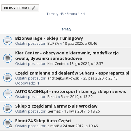
NOWY TEMAT
Tematy: 43 • Strona
1
z
1
Tematy
BizonGarage - Sklep Tuningowy
Ostatni post autor:
BURZA
«
18 paź 2025, o 09:46
Kier Center - obszywanie kierownic, modyfikacja
owalu, dywaniki samochodowe
Ostatni post autor:
Kier Center
«
13 gru 2024, o 18:37
Części zamienne od dealerów Subaru - espareparts.pl
Ostatni post autor:
andrzejkwiatkowski
«
25 paź 2020, o 23:43
Odpowiedzi:
1
AUTORACING.pl - motorsport i tuning, sklep i serwis
Ostatni post autor:
Bikert
«
5 cze 2019, o 13:29
Sklep z częściami Germaz-Bis Wrocław
Ostatni post autor:
Germaz
«
18 kwie 2017, o 18:26
Elmot24 Sklep Auto Części
Ostatni post autor:
elmot8
«
24 mar 2017, o 19:46