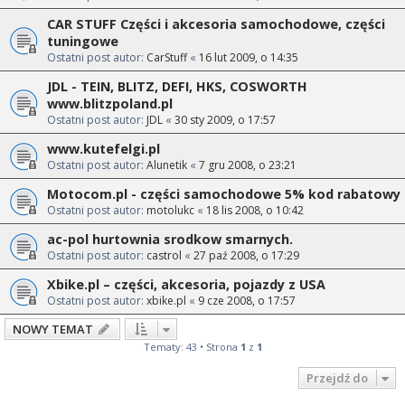
CAR STUFF Części i akcesoria samochodowe, części
tuningowe
Ostatni post autor:
CarStuff
«
16 lut 2009, o 14:35
JDL - TEIN, BLITZ, DEFI, HKS, COSWORTH
www.blitzpoland.pl
Ostatni post autor:
JDL
«
30 sty 2009, o 17:57
www.kutefelgi.pl
Ostatni post autor:
Alunetik
«
7 gru 2008, o 23:21
Motocom.pl - części samochodowe 5% kod rabatowy
Ostatni post autor:
motolukc
«
18 lis 2008, o 10:42
ac-pol hurtownia srodkow smarnych.
Ostatni post autor:
castrol
«
27 paź 2008, o 17:29
Xbike.pl – części, akcesoria, pojazdy z USA
Ostatni post autor:
xbike.pl
«
9 cze 2008, o 17:57
NOWY TEMAT
Tematy: 43 • Strona
1
z
1
Przejdź do