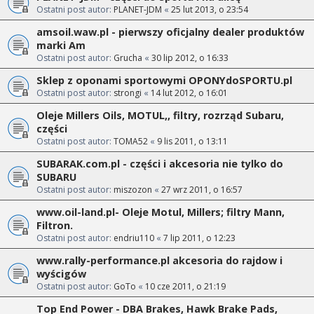
Ostatni post autor:
PLANET-JDM
«
25 lut 2013, o 23:54
amsoil.waw.pl - pierwszy oficjalny dealer produktów
marki Am
Ostatni post autor:
Grucha
«
30 lip 2012, o 16:33
Sklep z oponami sportowymi OPONYdoSPORTU.pl
Ostatni post autor:
strongi
«
14 lut 2012, o 16:01
Oleje Millers Oils, MOTUL,, filtry, rozrząd Subaru,
części
Ostatni post autor:
TOMA52
«
9 lis 2011, o 13:11
SUBARAK.com.pl - części i akcesoria nie tylko do
SUBARU
Ostatni post autor:
miszozon
«
27 wrz 2011, o 16:57
www.oil-land.pl- Oleje Motul, Millers; filtry Mann,
Filtron.
Ostatni post autor:
endriu110
«
7 lip 2011, o 12:23
www.rally-performance.pl akcesoria do rajdow i
wyścigów
Ostatni post autor:
GoTo
«
10 cze 2011, o 21:19
Top End Power - DBA Brakes, Hawk Brake Pads,