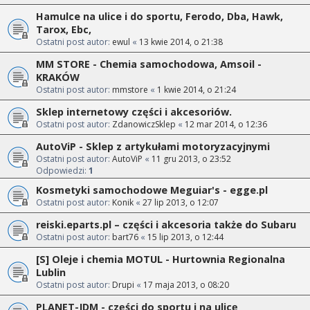
Hamulce na ulice i do sportu, Ferodo, Dba, Hawk,
Tarox, Ebc,
Ostatni post autor:
ewul
«
13 kwie 2014, o 21:38
MM STORE - Chemia samochodowa, Amsoil -
KRAKÓW
Ostatni post autor:
mmstore
«
1 kwie 2014, o 21:24
Sklep internetowy części i akcesoriów.
Ostatni post autor:
ZdanowiczSklep
«
12 mar 2014, o 12:36
AutoViP - Sklep z artykułami motoryzacyjnymi
Ostatni post autor:
AutoViP
«
11 gru 2013, o 23:52
Odpowiedzi:
1
Kosmetyki samochodowe Meguiar's - egge.pl
Ostatni post autor:
Konik
«
27 lip 2013, o 12:07
reiski.eparts.pl – części i akcesoria także do Subaru
Ostatni post autor:
bart76
«
15 lip 2013, o 12:44
[S] Oleje i chemia MOTUL - Hurtownia Regionalna
Lublin
Ostatni post autor:
Drupi
«
17 maja 2013, o 08:20
PLANET-JDM - części do sportu i na ulicę