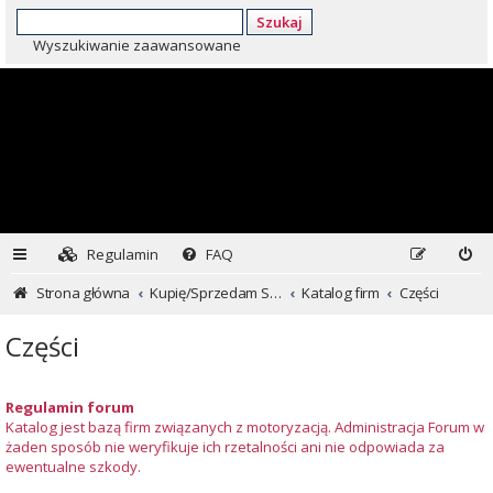
Szukaj
Wyszukiwanie zaawansowane
Regulamin
FAQ
Strona główna
Kupię/Sprzedam Subaru i nie tylko...
Katalog firm
Części
Części
Regulamin forum
Katalog jest bazą firm związanych z motoryzacją. Administracja Forum w
żaden sposób nie weryfikuje ich rzetalności ani nie odpowiada za
ewentualne szkody.