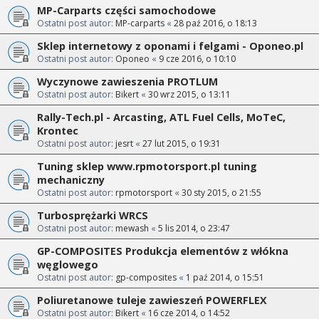
MP-Carparts części samochodowe
Ostatni post autor:
MP-carparts
«
28 paź 2016, o 18:13
Sklep internetowy z oponami i felgami - Oponeo.pl
Ostatni post autor:
Oponeo
«
9 cze 2016, o 10:10
Wyczynowe zawieszenia PROTLUM
Ostatni post autor:
Bikert
«
30 wrz 2015, o 13:11
Rally-Tech.pl - Arcasting, ATL Fuel Cells, MoTeC,
Krontec
Ostatni post autor:
jesrt
«
27 lut 2015, o 19:31
Tuning sklep www.rpmotorsport.pl tuning
mechaniczny
Ostatni post autor:
rpmotorsport
«
30 sty 2015, o 21:55
Turbosprężarki WRCS
Ostatni post autor:
mewash
«
5 lis 2014, o 23:47
GP-COMPOSITES Produkcja elementów z włókna
węglowego
Ostatni post autor:
gp-composites
«
1 paź 2014, o 15:51
Poliuretanowe tuleje zawieszeń POWERFLEX
Ostatni post autor:
Bikert
«
16 cze 2014, o 14:52