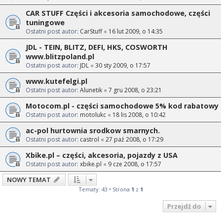
CAR STUFF Części i akcesoria samochodowe, części
tuningowe
Ostatni post autor:
CarStuff
«
16 lut 2009, o 14:35
JDL - TEIN, BLITZ, DEFI, HKS, COSWORTH
www.blitzpoland.pl
Ostatni post autor:
JDL
«
30 sty 2009, o 17:57
www.kutefelgi.pl
Ostatni post autor:
Alunetik
«
7 gru 2008, o 23:21
Motocom.pl - części samochodowe 5% kod rabatowy
Ostatni post autor:
motolukc
«
18 lis 2008, o 10:42
ac-pol hurtownia srodkow smarnych.
Ostatni post autor:
castrol
«
27 paź 2008, o 17:29
Xbike.pl – części, akcesoria, pojazdy z USA
Ostatni post autor:
xbike.pl
«
9 cze 2008, o 17:57
NOWY TEMAT
Tematy: 43 • Strona
1
z
1
Przejdź do