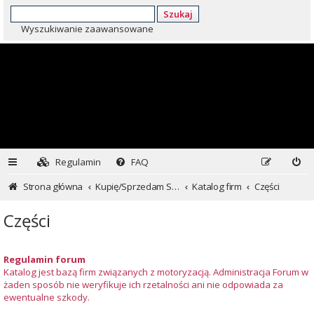
Szukaj
Wyszukiwanie zaawansowane
Regulamin
FAQ
Strona główna
Kupię/Sprzedam Subaru i nie tylko...
Katalog firm
Części
Części
Regulamin forum
Katalog jest bazą firm związanych z motoryzacją. Administracja Forum w
żaden sposób nie weryfikuje ich rzetalności ani nie odpowiada za
ewentualne szkody.