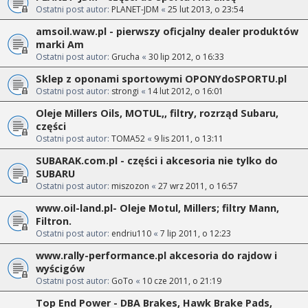
Ostatni post autor:
PLANET-JDM
«
25 lut 2013, o 23:54
amsoil.waw.pl - pierwszy oficjalny dealer produktów
marki Am
Ostatni post autor:
Grucha
«
30 lip 2012, o 16:33
Sklep z oponami sportowymi OPONYdoSPORTU.pl
Ostatni post autor:
strongi
«
14 lut 2012, o 16:01
Oleje Millers Oils, MOTUL,, filtry, rozrząd Subaru,
części
Ostatni post autor:
TOMA52
«
9 lis 2011, o 13:11
SUBARAK.com.pl - części i akcesoria nie tylko do
SUBARU
Ostatni post autor:
miszozon
«
27 wrz 2011, o 16:57
www.oil-land.pl- Oleje Motul, Millers; filtry Mann,
Filtron.
Ostatni post autor:
endriu110
«
7 lip 2011, o 12:23
www.rally-performance.pl akcesoria do rajdow i
wyścigów
Ostatni post autor:
GoTo
«
10 cze 2011, o 21:19
Top End Power - DBA Brakes, Hawk Brake Pads,