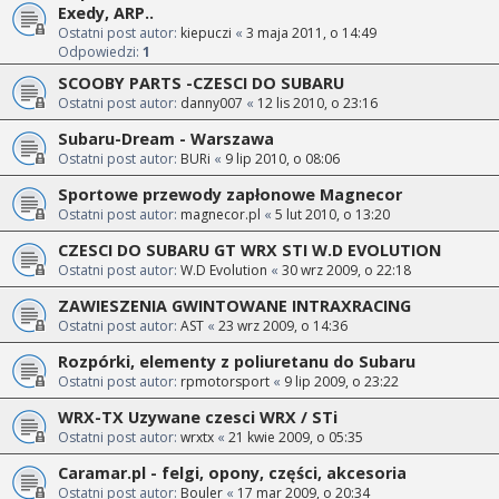
Exedy, ARP..
Ostatni post autor:
kiepuczi
«
3 maja 2011, o 14:49
Odpowiedzi:
1
SCOOBY PARTS -CZESCI DO SUBARU
Ostatni post autor:
danny007
«
12 lis 2010, o 23:16
Subaru-Dream - Warszawa
Ostatni post autor:
BURi
«
9 lip 2010, o 08:06
Sportowe przewody zapłonowe Magnecor
Ostatni post autor:
magnecor.pl
«
5 lut 2010, o 13:20
CZESCI DO SUBARU GT WRX STI W.D EVOLUTION
Ostatni post autor:
W.D Evolution
«
30 wrz 2009, o 22:18
ZAWIESZENIA GWINTOWANE INTRAXRACING
Ostatni post autor:
AST
«
23 wrz 2009, o 14:36
Rozpórki, elementy z poliuretanu do Subaru
Ostatni post autor:
rpmotorsport
«
9 lip 2009, o 23:22
WRX-TX Uzywane czesci WRX / STi
Ostatni post autor:
wrxtx
«
21 kwie 2009, o 05:35
Caramar.pl - felgi, opony, części, akcesoria
Ostatni post autor:
Bouler
«
17 mar 2009, o 20:34