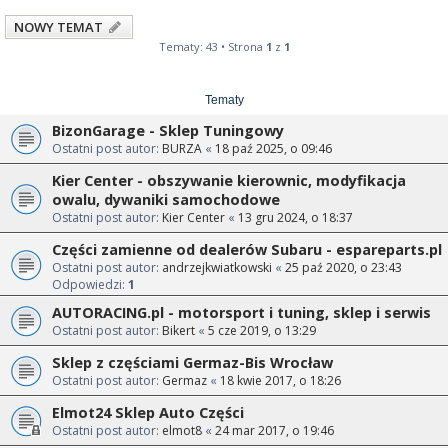
NOWY TEMAT
Tematy: 43 • Strona
1
z
1
Tematy
BizonGarage - Sklep Tuningowy
Ostatni post autor:
BURZA
«
18 paź 2025, o 09:46
Kier Center - obszywanie kierownic, modyfikacja
owalu, dywaniki samochodowe
Ostatni post autor:
Kier Center
«
13 gru 2024, o 18:37
Części zamienne od dealerów Subaru - espareparts.pl
Ostatni post autor:
andrzejkwiatkowski
«
25 paź 2020, o 23:43
Odpowiedzi:
1
AUTORACING.pl - motorsport i tuning, sklep i serwis
Ostatni post autor:
Bikert
«
5 cze 2019, o 13:29
Sklep z częściami Germaz-Bis Wrocław
Ostatni post autor:
Germaz
«
18 kwie 2017, o 18:26
Elmot24 Sklep Auto Części
Ostatni post autor:
elmot8
«
24 mar 2017, o 19:46