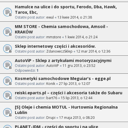
Hamulce na ulice i do sportu, Ferodo, Dba, Hawk,
Tarox, Ebc,
Ostatni post autor:
ewul
«
13 kwie 2014, o 21:38
MM STORE - Chemia samochodowa, Amsoil -
KRAKÓW
Ostatni post autor:
mmstore
«
1 kwie 2014, o 21:24
Sklep internetowy części i akcesoriów.
Ostatni post autor:
ZdanowiczSklep
«
12 mar 2014, o 12:36
AutoViP - Sklep z artykułami motoryzacyjnymi
Ostatni post autor:
AutoViP
«
11 gru 2013, o 23:52
Odpowiedzi:
1
Kosmetyki samochodowe Meguiar's - egge.pl
Ostatni post autor:
Konik
«
27 lip 2013, o 12:07
reiski.eparts.pl – części i akcesoria także do Subaru
Ostatni post autor:
bart76
«
15 lip 2013, o 12:44
[S] Oleje i chemia MOTUL - Hurtownia Regionalna
Lublin
Ostatni post autor:
Drupi
«
17 maja 2013, o 08:20
PLANET-JDM - części do sportu i na ulicę