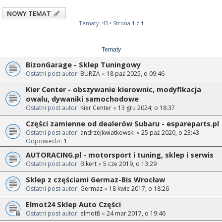
NOWY TEMAT
Tematy: 43 • Strona
1
z
1
Tematy
BizonGarage - Sklep Tuningowy
Ostatni post autor:
BURZA
«
18 paź 2025, o 09:46
Kier Center - obszywanie kierownic, modyfikacja
owalu, dywaniki samochodowe
Ostatni post autor:
Kier Center
«
13 gru 2024, o 18:37
Części zamienne od dealerów Subaru - espareparts.pl
Ostatni post autor:
andrzejkwiatkowski
«
25 paź 2020, o 23:43
Odpowiedzi:
1
AUTORACING.pl - motorsport i tuning, sklep i serwis
Ostatni post autor:
Bikert
«
5 cze 2019, o 13:29
Sklep z częściami Germaz-Bis Wrocław
Ostatni post autor:
Germaz
«
18 kwie 2017, o 18:26
Elmot24 Sklep Auto Części
Ostatni post autor:
elmot8
«
24 mar 2017, o 19:46