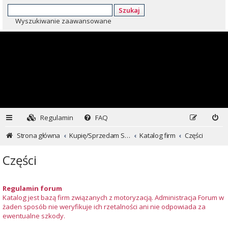
Szukaj
Wyszukiwanie zaawansowane
Regulamin
FAQ
Strona główna
Kupię/Sprzedam Subaru i nie tylko...
Katalog firm
Części
Części
Regulamin forum
Katalog jest bazą firm związanych z motoryzacją. Administracja Forum w
żaden sposób nie weryfikuje ich rzetalności ani nie odpowiada za
ewentualne szkody.