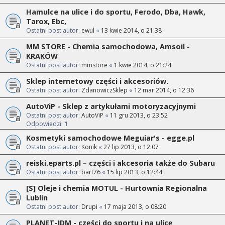
Hamulce na ulice i do sportu, Ferodo, Dba, Hawk,
Tarox, Ebc,
Ostatni post autor:
ewul
«
13 kwie 2014, o 21:38
MM STORE - Chemia samochodowa, Amsoil -
KRAKÓW
Ostatni post autor:
mmstore
«
1 kwie 2014, o 21:24
Sklep internetowy części i akcesoriów.
Ostatni post autor:
ZdanowiczSklep
«
12 mar 2014, o 12:36
AutoViP - Sklep z artykułami motoryzacyjnymi
Ostatni post autor:
AutoViP
«
11 gru 2013, o 23:52
Odpowiedzi:
1
Kosmetyki samochodowe Meguiar's - egge.pl
Ostatni post autor:
Konik
«
27 lip 2013, o 12:07
reiski.eparts.pl – części i akcesoria także do Subaru
Ostatni post autor:
bart76
«
15 lip 2013, o 12:44
[S] Oleje i chemia MOTUL - Hurtownia Regionalna
Lublin
Ostatni post autor:
Drupi
«
17 maja 2013, o 08:20
PLANET-JDM - części do sportu i na ulicę