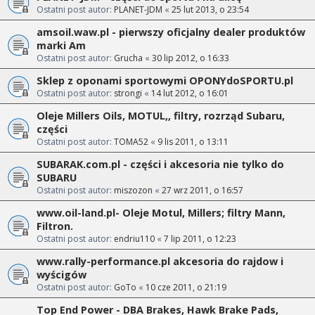
Ostatni post autor:
PLANET-JDM
«
25 lut 2013, o 23:54
amsoil.waw.pl - pierwszy oficjalny dealer produktów
marki Am
Ostatni post autor:
Grucha
«
30 lip 2012, o 16:33
Sklep z oponami sportowymi OPONYdoSPORTU.pl
Ostatni post autor:
strongi
«
14 lut 2012, o 16:01
Oleje Millers Oils, MOTUL,, filtry, rozrząd Subaru,
części
Ostatni post autor:
TOMA52
«
9 lis 2011, o 13:11
SUBARAK.com.pl - części i akcesoria nie tylko do
SUBARU
Ostatni post autor:
miszozon
«
27 wrz 2011, o 16:57
www.oil-land.pl- Oleje Motul, Millers; filtry Mann,
Filtron.
Ostatni post autor:
endriu110
«
7 lip 2011, o 12:23
www.rally-performance.pl akcesoria do rajdow i
wyścigów
Ostatni post autor:
GoTo
«
10 cze 2011, o 21:19
Top End Power - DBA Brakes, Hawk Brake Pads,