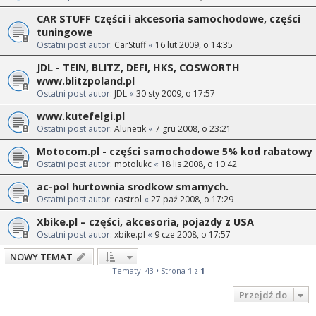
CAR STUFF Części i akcesoria samochodowe, części
tuningowe
Ostatni post autor:
CarStuff
«
16 lut 2009, o 14:35
JDL - TEIN, BLITZ, DEFI, HKS, COSWORTH
www.blitzpoland.pl
Ostatni post autor:
JDL
«
30 sty 2009, o 17:57
www.kutefelgi.pl
Ostatni post autor:
Alunetik
«
7 gru 2008, o 23:21
Motocom.pl - części samochodowe 5% kod rabatowy
Ostatni post autor:
motolukc
«
18 lis 2008, o 10:42
ac-pol hurtownia srodkow smarnych.
Ostatni post autor:
castrol
«
27 paź 2008, o 17:29
Xbike.pl – części, akcesoria, pojazdy z USA
Ostatni post autor:
xbike.pl
«
9 cze 2008, o 17:57
NOWY TEMAT
Tematy: 43 • Strona
1
z
1
Przejdź do