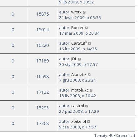
9 lip 2009, o 23:22
autor:
wrxtx
0
15875
21 kwie 2009, o 05:35
autor:
Bouler
0
15014
17 mar 2009, o 20:34
autor:
CarStuff
0
16220
16 lut 2009, o 14:35
autor:
JDL
0
17189
30 sty 2009, o 17:57
autor:
Alunetik
0
16598
7 gru 2008, o 23:21
autor:
motolukc
0
17122
18 lis 2008, o 10:42
autor:
castrol
0
15293
27 paź 2008, o 17:29
autor:
xbike.pl
0
17368
9 cze 2008, o 17:57
Tematy: 43 • Strona
1
z
1