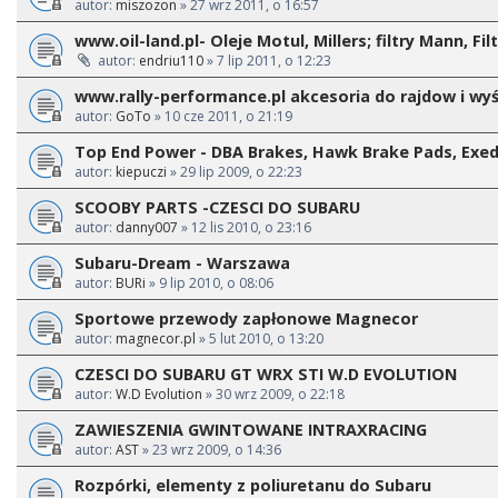
autor:
miszozon
» 27 wrz 2011, o 16:57
www.oil-land.pl- Oleje Motul, Millers; filtry Mann, Fil
autor:
endriu110
» 7 lip 2011, o 12:23
www.rally-performance.pl akcesoria do rajdow i wy
autor:
GoTo
» 10 cze 2011, o 21:19
Top End Power - DBA Brakes, Hawk Brake Pads, Exedy
autor:
kiepuczi
» 29 lip 2009, o 22:23
SCOOBY PARTS -CZESCI DO SUBARU
autor:
danny007
» 12 lis 2010, o 23:16
Subaru-Dream - Warszawa
autor:
BURi
» 9 lip 2010, o 08:06
Sportowe przewody zapłonowe Magnecor
autor:
magnecor.pl
» 5 lut 2010, o 13:20
CZESCI DO SUBARU GT WRX STI W.D EVOLUTION
autor:
W.D Evolution
» 30 wrz 2009, o 22:18
ZAWIESZENIA GWINTOWANE INTRAXRACING
autor:
AST
» 23 wrz 2009, o 14:36
Rozpórki, elementy z poliuretanu do Subaru