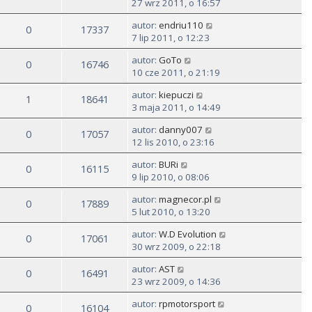
27 wrz 2011, o 16:57
autor:
endriu110
0
17337
7 lip 2011, o 12:23
autor:
GoTo
0
16746
10 cze 2011, o 21:19
autor:
kiepuczi
1
18641
3 maja 2011, o 14:49
autor:
danny007
0
17057
12 lis 2010, o 23:16
autor:
BURi
0
16115
9 lip 2010, o 08:06
autor:
magnecor.pl
0
17889
5 lut 2010, o 13:20
autor:
W.D Evolution
0
17061
30 wrz 2009, o 22:18
autor:
AST
0
16491
23 wrz 2009, o 14:36
autor:
rpmotorsport
0
16104