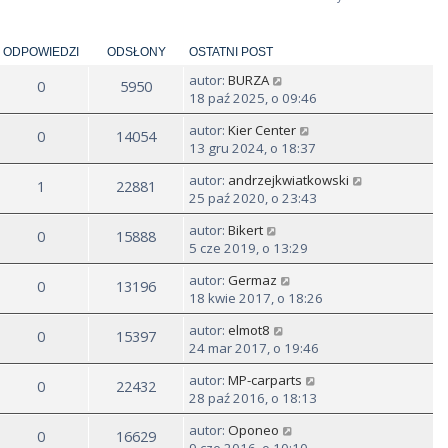
ODPOWIEDZI
ODSŁONY
OSTATNI POST
autor:
BURZA
0
5950
18 paź 2025, o 09:46
autor:
Kier Center
0
14054
13 gru 2024, o 18:37
autor:
andrzejkwiatkowski
1
22881
25 paź 2020, o 23:43
autor:
Bikert
0
15888
5 cze 2019, o 13:29
autor:
Germaz
0
13196
18 kwie 2017, o 18:26
autor:
elmot8
0
15397
24 mar 2017, o 19:46
autor:
MP-carparts
0
22432
28 paź 2016, o 18:13
autor:
Oponeo
0
16629