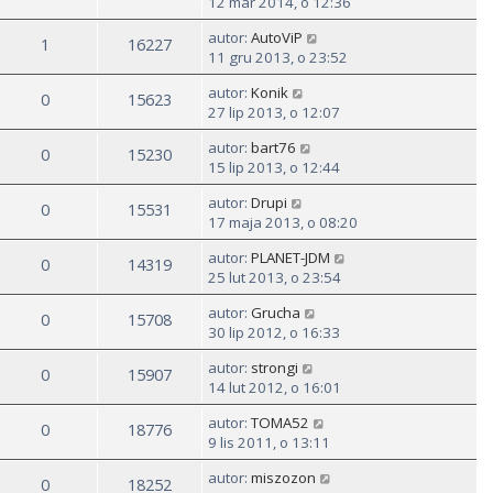
12 mar 2014, o 12:36
autor:
AutoViP
1
16227
11 gru 2013, o 23:52
autor:
Konik
0
15623
27 lip 2013, o 12:07
autor:
bart76
0
15230
15 lip 2013, o 12:44
autor:
Drupi
0
15531
17 maja 2013, o 08:20
autor:
PLANET-JDM
0
14319
25 lut 2013, o 23:54
autor:
Grucha
0
15708
30 lip 2012, o 16:33
autor:
strongi
0
15907
14 lut 2012, o 16:01
autor:
TOMA52
0
18776
9 lis 2011, o 13:11
autor:
miszozon
0
18252