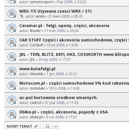
autor:
rpmotorsport
» 9 lip 2009, o 23:22
WRX-TX Uzywane czesci WRX / STi
autor:
wrxtx
» 21 kwie 2009, o 05:35
Caramar.pl - felgi, opony, części, akcesoria
autor:
Bouler
» 17 mar 2009, o 20:34
CAR STUFF Części i akcesoria samochodowe, części
autor:
CarStuff
» 16 lut 2009, o 14:35
JDL - TEIN, BLITZ, DEFI, HKS, COSWORTH www.blitzpo
autor:
JDL
» 30 sty 2009, o 17:57
www.kutefelgi.pl
autor:
Alunetik
» 7 gru 2008, o 23:21
Motocom.pl - części samochodowe 5% kod rabato
autor:
motolukc
» 18 lis 2008, o 10:42
ac-pol hurtownia srodkow smarnych.
autor:
castrol
» 27 paź 2008, o 17:29
Xbike.pl – części, akcesoria, pojazdy z USA
autor:
xbike.pl
» 9 cze 2008, o 17:57
NOWY TEMAT