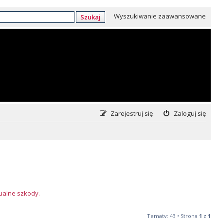
Wyszukiwanie zaawansowane
Szukaj
Zarejestruj się
Zaloguj się
tualne szkody.
Tematy: 43 • Strona
1
z
1