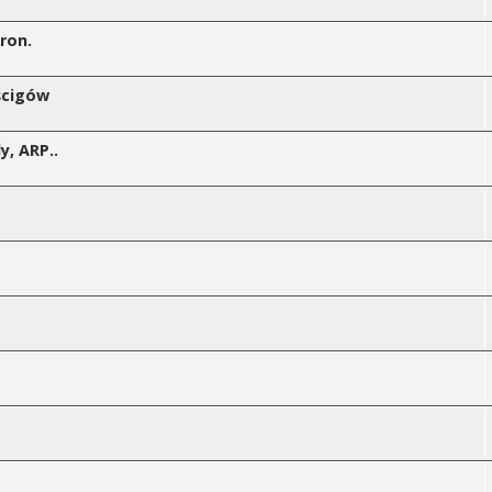
tron.
ścigów
, ARP..