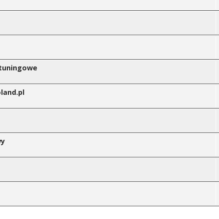
 tuningowe
land.pl
wy