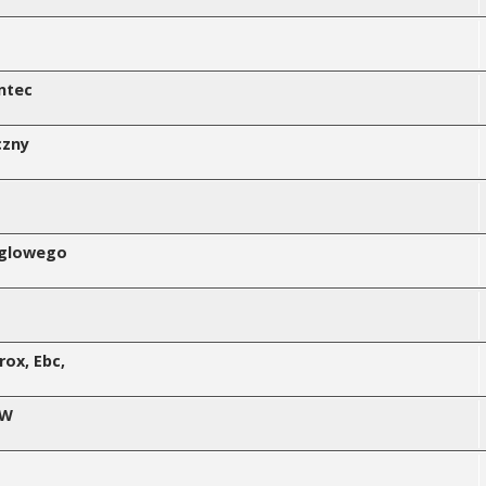
ontec
czny
ęglowego
rox, Ebc,
ÓW