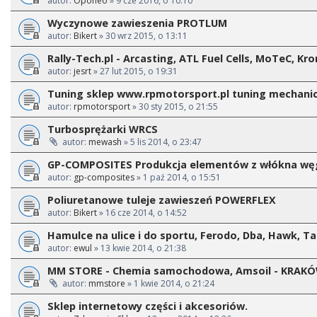
autor:
Oponeo
» 9 cze 2016, o 10:10
Wyczynowe zawieszenia PROTLUM
autor:
Bikert
» 30 wrz 2015, o 13:11
Rally-Tech.pl - Arcasting, ATL Fuel Cells, MoTeC, Kr
autor:
jesrt
» 27 lut 2015, o 19:31
Tuning sklep www.rpmotorsport.pl tuning mechani
autor:
rpmotorsport
» 30 sty 2015, o 21:55
Turbosprężarki WRCS
autor:
mewash
» 5 lis 2014, o 23:47
GP-COMPOSITES Produkcja elementów z włókna w
autor:
gp-composites
» 1 paź 2014, o 15:51
Poliuretanowe tuleje zawieszeń POWERFLEX
autor:
Bikert
» 16 cze 2014, o 14:52
Hamulce na ulice i do sportu, Ferodo, Dba, Hawk, Ta
autor:
ewul
» 13 kwie 2014, o 21:38
MM STORE - Chemia samochodowa, Amsoil - KRAK
autor:
mmstore
» 1 kwie 2014, o 21:24
Sklep internetowy części i akcesoriów.