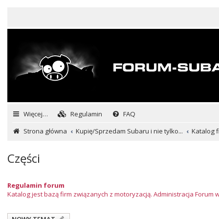
Więcej…
Regulamin
FAQ
Strona główna
Kupię/Sprzedam Subaru i nie tylko...
Katalog f
Części
Regulamin forum
Katalog jest bazą firm związanych z motoryzacją. Administracja Forum 