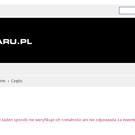
irm
Części
w żaden sposób nie weryfikuje ich rzetalności ani nie odpowiada za ewen