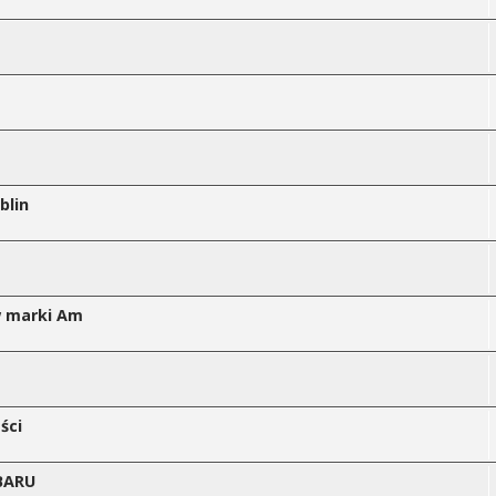
blin
w marki Am
ści
UBARU