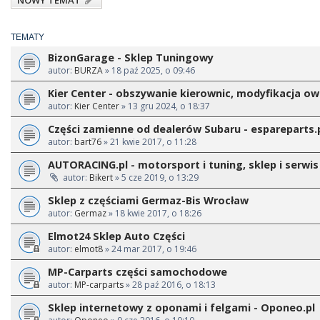
NOWY TEMAT
TEMATY
BizonGarage - Sklep Tuningowy
autor:
BURZA
» 18 paź 2025, o 09:46
Kier Center - obszywanie kierownic, modyfikacja 
autor:
Kier Center
» 13 gru 2024, o 18:37
Części zamienne od dealerów Subaru - espareparts.
autor:
bart76
» 21 kwie 2017, o 11:28
AUTORACING.pl - motorsport i tuning, sklep i serwis
autor:
Bikert
» 5 cze 2019, o 13:29
Sklep z częściami Germaz-Bis Wrocław
autor:
Germaz
» 18 kwie 2017, o 18:26
Elmot24 Sklep Auto Części
autor:
elmot8
» 24 mar 2017, o 19:46
MP-Carparts części samochodowe
autor:
MP-carparts
» 28 paź 2016, o 18:13
Sklep internetowy z oponami i felgami - Oponeo.pl