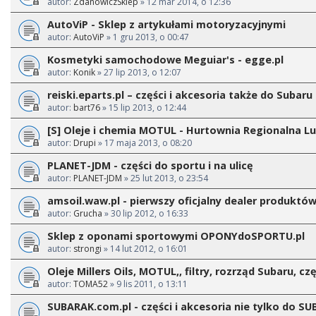
autor:
ZdanowiczSklep
» 12 mar 2014, o 12:36
AutoViP - Sklep z artykułami motoryzacyjnymi
autor:
AutoViP
» 1 gru 2013, o 00:47
Kosmetyki samochodowe Meguiar's - egge.pl
autor:
Konik
» 27 lip 2013, o 12:07
reiski.eparts.pl – części i akcesoria także do Subaru
autor:
bart76
» 15 lip 2013, o 12:44
[S] Oleje i chemia MOTUL - Hurtownia Regionalna Lu
autor:
Drupi
» 17 maja 2013, o 08:20
PLANET-JDM - części do sportu i na ulicę
autor:
PLANET-JDM
» 25 lut 2013, o 23:54
amsoil.waw.pl - pierwszy oficjalny dealer produktó
autor:
Grucha
» 30 lip 2012, o 16:33
Sklep z oponami sportowymi OPONYdoSPORTU.pl
autor:
strongi
» 14 lut 2012, o 16:01
Oleje Millers Oils, MOTUL,, filtry, rozrząd Subaru, czę
autor:
TOMA52
» 9 lis 2011, o 13:11
SUBARAK.com.pl - części i akcesoria nie tylko do S