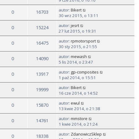
9 cze 2016, o 10:10
autor:
Bikert
0
16703
30 wrz 2015, o 13:11
autor:
jesrt
0
15224
27 lut 2015, o 19:31
autor:
rpmotorsport
0
16475
30 sty 2015, o 21:55
autor:
mewash
0
14090
5 lis 2014, o 23:47
autor:
gp-composites
0
13917
1 paź 2014, o 15:51
autor:
Bikert
0
19999
16 cze 2014, o 14:52
autor:
ewul
0
15870
13 kwie 2014, o 21:38
autor:
mmstore
0
14761
1 kwie 2014, o 21:24
autor:
ZdanowiczSklep
0
18338