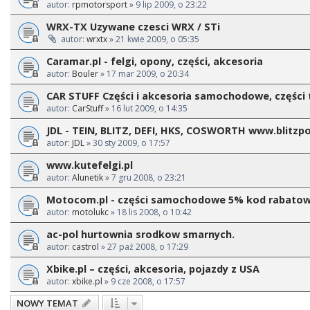
autor:
rpmotorsport
» 9 lip 2009, o 23:22
WRX-TX Uzywane czesci WRX / STi
autor:
wrxtx
» 21 kwie 2009, o 05:35
Caramar.pl - felgi, opony, części, akcesoria
autor:
Bouler
» 17 mar 2009, o 20:34
CAR STUFF Części i akcesoria samochodowe, części
autor:
CarStuff
» 16 lut 2009, o 14:35
JDL - TEIN, BLITZ, DEFI, HKS, COSWORTH www.blitzpo
autor:
JDL
» 30 sty 2009, o 17:57
www.kutefelgi.pl
autor:
Alunetik
» 7 gru 2008, o 23:21
Motocom.pl - części samochodowe 5% kod rabato
autor:
motolukc
» 18 lis 2008, o 10:42
ac-pol hurtownia srodkow smarnych.
autor:
castrol
» 27 paź 2008, o 17:29
Xbike.pl – części, akcesoria, pojazdy z USA
autor:
xbike.pl
» 9 cze 2008, o 17:57
NOWY TEMAT