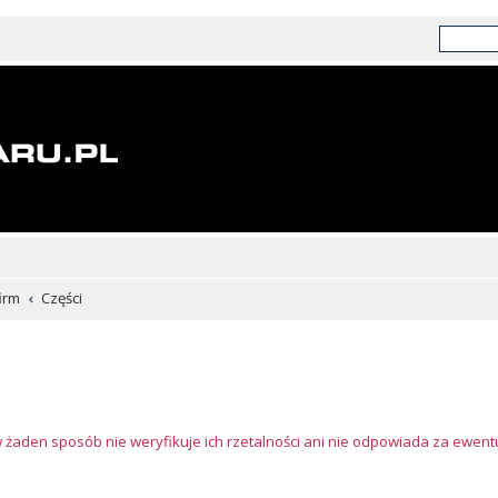
irm
Części
w żaden sposób nie weryfikuje ich rzetalności ani nie odpowiada za ewen