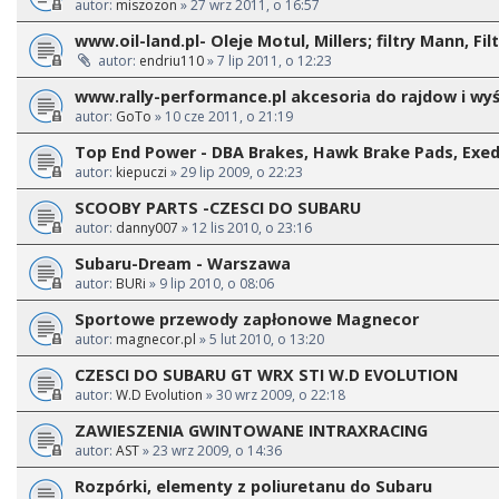
autor:
miszozon
» 27 wrz 2011, o 16:57
www.oil-land.pl- Oleje Motul, Millers; filtry Mann, Fil
autor:
endriu110
» 7 lip 2011, o 12:23
www.rally-performance.pl akcesoria do rajdow i wy
autor:
GoTo
» 10 cze 2011, o 21:19
Top End Power - DBA Brakes, Hawk Brake Pads, Exedy
autor:
kiepuczi
» 29 lip 2009, o 22:23
SCOOBY PARTS -CZESCI DO SUBARU
autor:
danny007
» 12 lis 2010, o 23:16
Subaru-Dream - Warszawa
autor:
BURi
» 9 lip 2010, o 08:06
Sportowe przewody zapłonowe Magnecor
autor:
magnecor.pl
» 5 lut 2010, o 13:20
CZESCI DO SUBARU GT WRX STI W.D EVOLUTION
autor:
W.D Evolution
» 30 wrz 2009, o 22:18
ZAWIESZENIA GWINTOWANE INTRAXRACING
autor:
AST
» 23 wrz 2009, o 14:36
Rozpórki, elementy z poliuretanu do Subaru