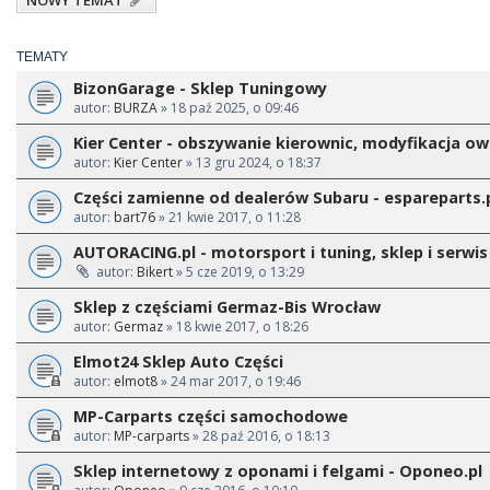
NOWY TEMAT
TEMATY
BizonGarage - Sklep Tuningowy
autor:
BURZA
» 18 paź 2025, o 09:46
Kier Center - obszywanie kierownic, modyfikacja 
autor:
Kier Center
» 13 gru 2024, o 18:37
Części zamienne od dealerów Subaru - espareparts.
autor:
bart76
» 21 kwie 2017, o 11:28
AUTORACING.pl - motorsport i tuning, sklep i serwis
autor:
Bikert
» 5 cze 2019, o 13:29
Sklep z częściami Germaz-Bis Wrocław
autor:
Germaz
» 18 kwie 2017, o 18:26
Elmot24 Sklep Auto Części
autor:
elmot8
» 24 mar 2017, o 19:46
MP-Carparts części samochodowe
autor:
MP-carparts
» 28 paź 2016, o 18:13
Sklep internetowy z oponami i felgami - Oponeo.pl