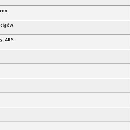
tron.
ścigów
, ARP..