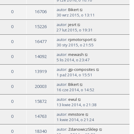
9 cze 2016, o 10:10
autor:
Bikert
0
16706
30 wrz 2015, o 13:11
autor:
jesrt
0
15226
27 lut 2015, o 19:31
autor:
rpmotorsport
0
16477
30 sty 2015, o 21:55
autor:
mewash
0
14092
5 lis 2014, o 23:47
autor:
gp-composites
0
13919
1 paź 2014, o 15:51
autor:
Bikert
0
20003
16 cze 2014, o 14:52
autor:
ewul
0
15872
13 kwie 2014, o 21:38
autor:
mmstore
0
14763
1 kwie 2014, o 21:24
autor:
ZdanowiczSklep
0
18340