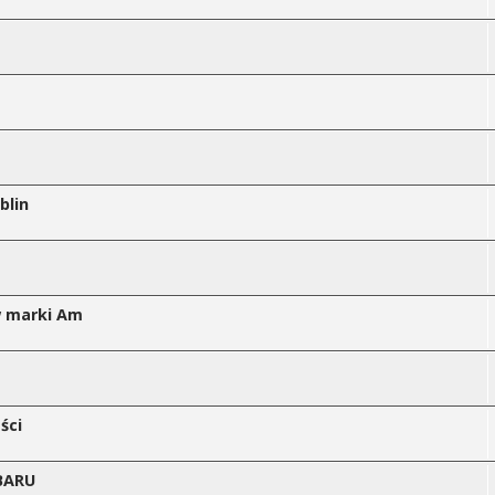
blin
w marki Am
ści
UBARU