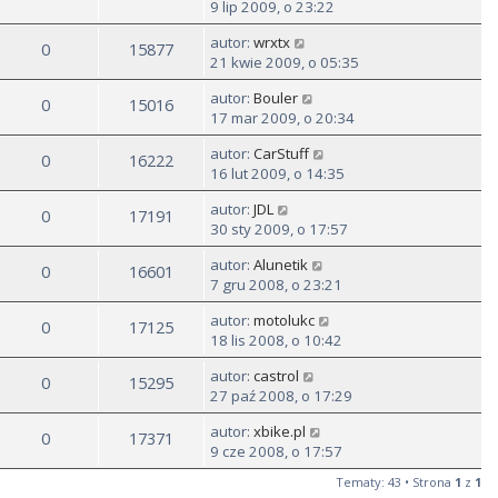
9 lip 2009, o 23:22
autor:
wrxtx
0
15877
21 kwie 2009, o 05:35
autor:
Bouler
0
15016
17 mar 2009, o 20:34
autor:
CarStuff
0
16222
16 lut 2009, o 14:35
autor:
JDL
0
17191
30 sty 2009, o 17:57
autor:
Alunetik
0
16601
7 gru 2008, o 23:21
autor:
motolukc
0
17125
18 lis 2008, o 10:42
autor:
castrol
0
15295
27 paź 2008, o 17:29
autor:
xbike.pl
0
17371
9 cze 2008, o 17:57
Tematy: 43 • Strona
1
z
1