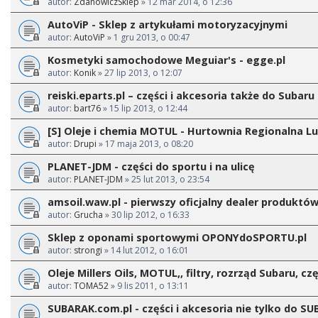
autor:
ZdanowiczSklep
» 12 mar 2014, o 12:36
AutoViP - Sklep z artykułami motoryzacyjnymi
autor:
AutoViP
» 1 gru 2013, o 00:47
Kosmetyki samochodowe Meguiar's - egge.pl
autor:
Konik
» 27 lip 2013, o 12:07
reiski.eparts.pl – części i akcesoria także do Subaru
autor:
bart76
» 15 lip 2013, o 12:44
[S] Oleje i chemia MOTUL - Hurtownia Regionalna Lu
autor:
Drupi
» 17 maja 2013, o 08:20
PLANET-JDM - części do sportu i na ulicę
autor:
PLANET-JDM
» 25 lut 2013, o 23:54
amsoil.waw.pl - pierwszy oficjalny dealer produktó
autor:
Grucha
» 30 lip 2012, o 16:33
Sklep z oponami sportowymi OPONYdoSPORTU.pl
autor:
strongi
» 14 lut 2012, o 16:01
Oleje Millers Oils, MOTUL,, filtry, rozrząd Subaru, czę
autor:
TOMA52
» 9 lis 2011, o 13:11
SUBARAK.com.pl - części i akcesoria nie tylko do S