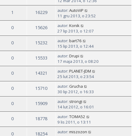
12 mar 2014, o 12:36
autor:
AutoViP
1
16229
11 gru 2013, o 23:52
autor:
Konik
0
15626
27 lip 2013, o 12:07
autor:
bart76
0
15232
15 lip 2013, o 12:44
autor:
Drupi
0
15533
17 maja 2013, o 08:20
autor:
PLANET-JDM
0
14321
25 lut 2013, o 23:54
autor:
Grucha
0
15710
30 lip 2012, o 16:33
autor:
strongi
0
15909
14 lut 2012, o 16:01
autor:
TOMA52
0
18778
9 lis 2011, o 13:11
autor:
miszozon
0
18254