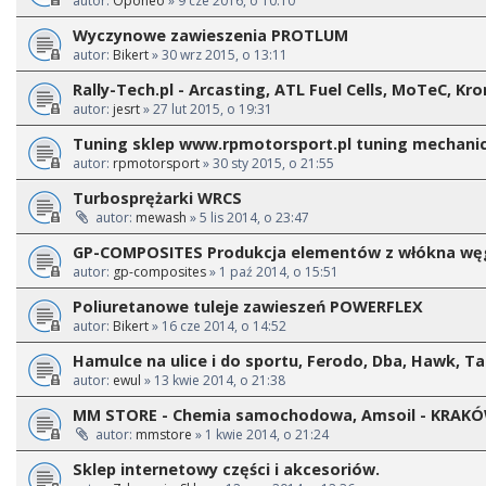
autor:
Oponeo
» 9 cze 2016, o 10:10
Wyczynowe zawieszenia PROTLUM
autor:
Bikert
» 30 wrz 2015, o 13:11
Rally-Tech.pl - Arcasting, ATL Fuel Cells, MoTeC, Kr
autor:
jesrt
» 27 lut 2015, o 19:31
Tuning sklep www.rpmotorsport.pl tuning mechani
autor:
rpmotorsport
» 30 sty 2015, o 21:55
Turbosprężarki WRCS
autor:
mewash
» 5 lis 2014, o 23:47
GP-COMPOSITES Produkcja elementów z włókna w
autor:
gp-composites
» 1 paź 2014, o 15:51
Poliuretanowe tuleje zawieszeń POWERFLEX
autor:
Bikert
» 16 cze 2014, o 14:52
Hamulce na ulice i do sportu, Ferodo, Dba, Hawk, Ta
autor:
ewul
» 13 kwie 2014, o 21:38
MM STORE - Chemia samochodowa, Amsoil - KRAK
autor:
mmstore
» 1 kwie 2014, o 21:24
Sklep internetowy części i akcesoriów.