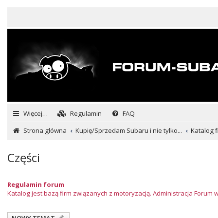
Więcej…
Regulamin
FAQ
Strona główna
Kupię/Sprzedam Subaru i nie tylko...
Katalog f
Części
Regulamin forum
Katalog jest bazą firm związanych z motoryzacją. Administracja Forum 