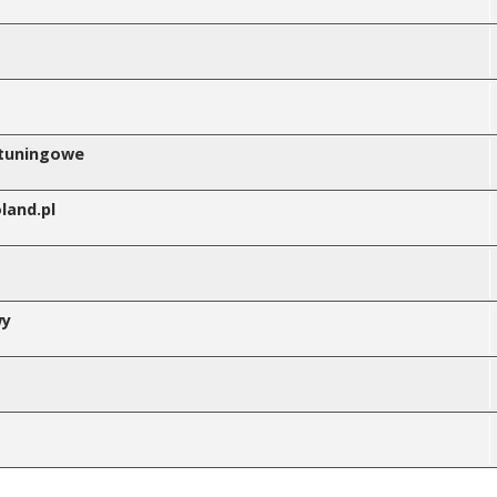
 tuningowe
land.pl
wy