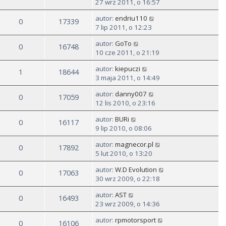
27 wrz 2011, o 16:57
autor:
endriu110
0
17339
7 lip 2011, o 12:23
autor:
GoTo
0
16748
10 cze 2011, o 21:19
autor:
kiepuczi
1
18644
3 maja 2011, o 14:49
autor:
danny007
0
17059
12 lis 2010, o 23:16
autor:
BURi
0
16117
9 lip 2010, o 08:06
autor:
magnecor.pl
0
17892
5 lut 2010, o 13:20
autor:
W.D Evolution
0
17063
30 wrz 2009, o 22:18
autor:
AST
0
16493
23 wrz 2009, o 14:36
autor:
rpmotorsport
0
16106