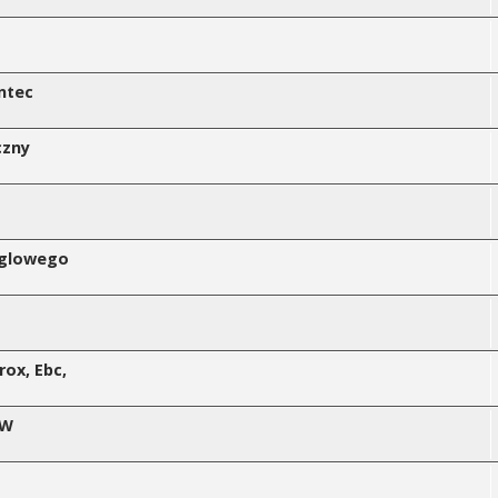
ontec
czny
ęglowego
rox, Ebc,
ÓW