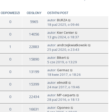
ODPOWIEDZI
ODSŁONY
OSTATNI POST
autor:
BURZA
0
5965
18 paź 2025, o 09:46
autor:
Kier Center
0
14056
13 gru 2024, o 18:37
autor:
andrzejkwiatkowski
1
22883
25 paź 2020, o 23:43
autor:
Bikert
0
15890
5 cze 2019, o 13:29
autor:
Germaz
0
13199
18 kwie 2017, o 18:26
autor:
elmot8
0
15399
24 mar 2017, o 19:46
autor:
MP-carparts
0
22434
28 paź 2016, o 18:13
autor:
Oponeo
0
16631