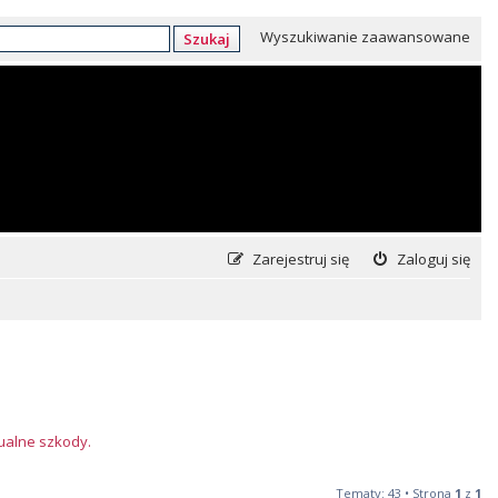
Wyszukiwanie zaawansowane
Szukaj
Zarejestruj się
Zaloguj się
tualne szkody.
Tematy: 43 • Strona
1
z
1