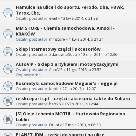
Hamulce na ulice i do sportu, Ferodo, Dba, Hawk,
Tarox, Ebc,
Ostatni post autor:
ewul
«
13 kwie 2014, o 21:38
MM STORE - Chemia samochodowa, Amsoil -
KRAKÓW
Ostatni post autor:
mmstore
«
1 kwie 2014, o 21:24
Sklep internetowy części i akcesoriów.
Ostatni post autor:
ZdanowiczSklep
«
12 mar 2014, o 12:36
AutoViP - Sklep z artykułami motoryzacyjnymi
Ostatni post autor:
AutoViP
«
11 gru 2013, o 23:52
Odpowiedzi:
1
Kosmetyki samochodowe Meguiar's - egge.pl
Ostatni post autor:
Konik
«
27 lip 2013, o 12:07
reiski.eparts.pl – części i akcesoria także do Subaru
Ostatni post autor:
bart76
«
15 lip 2013, o 12:44
[S] Oleje i chemia MOTUL - Hurtownia Regionalna
Lublin
Ostatni post autor:
Drupi
«
17 maja 2013, o 08:20
PLANET-JDM - części do sportu i na ulicę