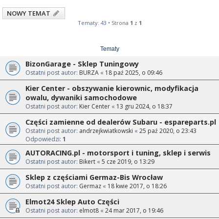
NOWY TEMAT
Tematy: 43 • Strona
1
z
1
Tematy
BizonGarage - Sklep Tuningowy
Ostatni post autor:
BURZA
«
18 paź 2025, o 09:46
Kier Center - obszywanie kierownic, modyfikacja
owalu, dywaniki samochodowe
Ostatni post autor:
Kier Center
«
13 gru 2024, o 18:37
Części zamienne od dealerów Subaru - espareparts.pl
Ostatni post autor:
andrzejkwiatkowski
«
25 paź 2020, o 23:43
Odpowiedzi:
1
AUTORACING.pl - motorsport i tuning, sklep i serwis
Ostatni post autor:
Bikert
«
5 cze 2019, o 13:29
Sklep z częściami Germaz-Bis Wrocław
Ostatni post autor:
Germaz
«
18 kwie 2017, o 18:26
Elmot24 Sklep Auto Części
Ostatni post autor:
elmot8
«
24 mar 2017, o 19:46