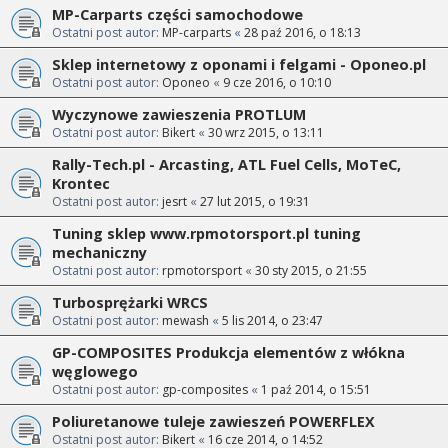
MP-Carparts części samochodowe
Ostatni post autor:
MP-carparts
«
28 paź 2016, o 18:13
Sklep internetowy z oponami i felgami - Oponeo.pl
Ostatni post autor:
Oponeo
«
9 cze 2016, o 10:10
Wyczynowe zawieszenia PROTLUM
Ostatni post autor:
Bikert
«
30 wrz 2015, o 13:11
Rally-Tech.pl - Arcasting, ATL Fuel Cells, MoTeC,
Krontec
Ostatni post autor:
jesrt
«
27 lut 2015, o 19:31
Tuning sklep www.rpmotorsport.pl tuning
mechaniczny
Ostatni post autor:
rpmotorsport
«
30 sty 2015, o 21:55
Turbosprężarki WRCS
Ostatni post autor:
mewash
«
5 lis 2014, o 23:47
GP-COMPOSITES Produkcja elementów z włókna
węglowego
Ostatni post autor:
gp-composites
«
1 paź 2014, o 15:51
Poliuretanowe tuleje zawieszeń POWERFLEX
Ostatni post autor:
Bikert
«
16 cze 2014, o 14:52