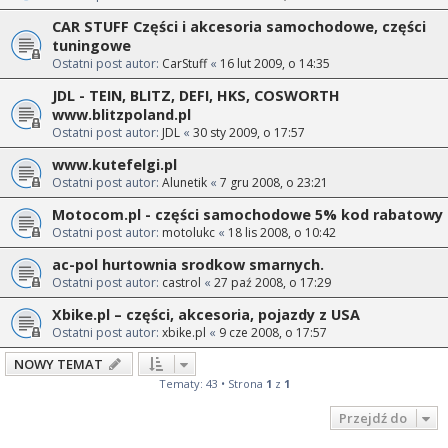
CAR STUFF Części i akcesoria samochodowe, części
tuningowe
Ostatni post autor:
CarStuff
«
16 lut 2009, o 14:35
JDL - TEIN, BLITZ, DEFI, HKS, COSWORTH
www.blitzpoland.pl
Ostatni post autor:
JDL
«
30 sty 2009, o 17:57
www.kutefelgi.pl
Ostatni post autor:
Alunetik
«
7 gru 2008, o 23:21
Motocom.pl - części samochodowe 5% kod rabatowy
Ostatni post autor:
motolukc
«
18 lis 2008, o 10:42
ac-pol hurtownia srodkow smarnych.
Ostatni post autor:
castrol
«
27 paź 2008, o 17:29
Xbike.pl – części, akcesoria, pojazdy z USA
Ostatni post autor:
xbike.pl
«
9 cze 2008, o 17:57
NOWY TEMAT
Tematy: 43 • Strona
1
z
1
Przejdź do