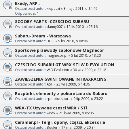
Exedy, ARP..
Ostatni post autor:
kiepuczi
«
3 maja 2011, o 14:49
Odpowiedzi:
1
SCOOBY PARTS -CZESCI DO SUBARU
Ostatni post autor:
danny007
«
12 lis 2010, o 23:16
Subaru-Dream - Warszawa
Ostatni post autor:
BURi
«
9 lip 2010, o 08:06
Sportowe przewody zapłonowe Magnecor
Ostatni post autor:
magnecor.pl
«
5 lut 2010, o 13:20
CZESCI DO SUBARU GT WRX STI W.D EVOLUTION
Ostatni post autor:
W.D Evolution
«
30 wrz 2009, o 22:18
ZAWIESZENIA GWINTOWANE INTRAXRACING
Ostatni post autor:
AST
«
23 wrz 2009, o 14:36
Rozpórki, elementy z poliuretanu do Subaru
Ostatni post autor:
rpmotorsport
«
9 lip 2009, o 23:22
WRX-TX Uzywane czesci WRX / STi
Ostatni post autor:
wrxtx
«
21 kwie 2009, o 05:35
Caramar.pl - felgi, opony, części, akcesoria
Ostatni post autor:
Bouler
«
17 mar 2009, o 20:34