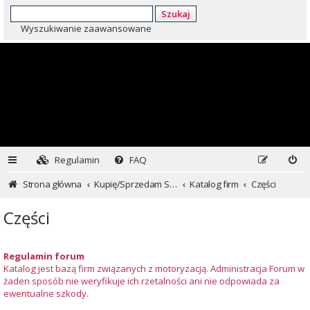
Szukaj
Wyszukiwanie zaawansowane
Regulamin
FAQ
Strona główna
Kupię/Sprzedam Subaru i nie tylko...
Katalog firm
Części
Części
Regulamin forum
Katalog jest bazą firm związanych z motoryzacją. Administracja Forum w
żaden sposób nie weryfikuje ich rzetalności ani nie odpowiada za
ewentualne szkody.