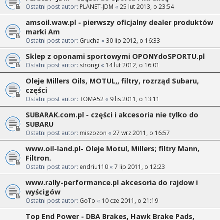
Ostatni post autor:
PLANET-JDM
«
25 lut 2013, o 23:54
amsoil.waw.pl - pierwszy oficjalny dealer produktów
marki Am
Ostatni post autor:
Grucha
«
30 lip 2012, o 16:33
Sklep z oponami sportowymi OPONYdoSPORTU.pl
Ostatni post autor:
strongi
«
14 lut 2012, o 16:01
Oleje Millers Oils, MOTUL,, filtry, rozrząd Subaru,
części
Ostatni post autor:
TOMA52
«
9 lis 2011, o 13:11
SUBARAK.com.pl - części i akcesoria nie tylko do
SUBARU
Ostatni post autor:
miszozon
«
27 wrz 2011, o 16:57
www.oil-land.pl- Oleje Motul, Millers; filtry Mann,
Filtron.
Ostatni post autor:
endriu110
«
7 lip 2011, o 12:23
www.rally-performance.pl akcesoria do rajdow i
wyścigów
Ostatni post autor:
GoTo
«
10 cze 2011, o 21:19
Top End Power - DBA Brakes, Hawk Brake Pads,