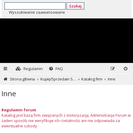
Szukaj
Wyszukiwanie zaawansowane
Regulamin
FAQ
Strona główna
Kupię/Sprzedam Subaru i nie tylko...
Katalog firm
Inne
Inne
Regulamin forum
Katalog jest bazą firm związanych z motoryzacją. Administracja Forum w
żaden sposób nie weryfikuje ich rzetalności ani nie odpowiada za
ewentualne szkody.