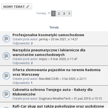
NOWY TEMAT
Tematy: 71
1
2
3
Następna
Tematy
Profesjonalne kosmetyki samochodowe
Ostatni post autor:
jarmaj
«
20 sie 2021, o 14:27
Odpowiedzi:
2
Narzędzia pneumatyczne i lakiernicze dla
warsztatów samochodowych
Ostatni post autor:
inquiz
«
3 mar 2020, o 11:47
Odpowiedzi:
2
Oferta złomowania pojazdów na terenie Radomia
oraz Warszawy
Ostatni post autor:
Marekkk12345
«
3 lut 2020, o 22:11
Odpowiedzi:
1
Cakowita ochrona Twojego auta - Rabaty dla
Klubowiczów
Ostatni post autor:
Dagmara WeatherTech
«
31 paź 2019, o 15:15
Rafi-Car skup aut także pokolizyjne oraz uszkdzone