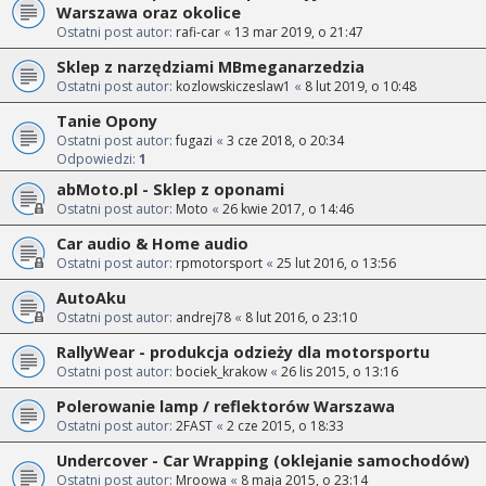
Warszawa oraz okolice
Ostatni post autor:
rafi-car
«
13 mar 2019, o 21:47
Sklep z narzędziami MBmeganarzedzia
Ostatni post autor:
kozlowskiczeslaw1
«
8 lut 2019, o 10:48
Tanie Opony
Ostatni post autor:
fugazi
«
3 cze 2018, o 20:34
Odpowiedzi:
1
abMoto.pl - Sklep z oponami
Ostatni post autor:
Moto
«
26 kwie 2017, o 14:46
Car audio & Home audio
Ostatni post autor:
rpmotorsport
«
25 lut 2016, o 13:56
AutoAku
Ostatni post autor:
andrej78
«
8 lut 2016, o 23:10
RallyWear - produkcja odzieży dla motorsportu
Ostatni post autor:
bociek_krakow
«
26 lis 2015, o 13:16
Polerowanie lamp / reflektorów Warszawa
Ostatni post autor:
2FAST
«
2 cze 2015, o 18:33
Undercover - Car Wrapping (oklejanie samochodów)
Ostatni post autor:
Mroowa
«
8 maja 2015, o 23:14