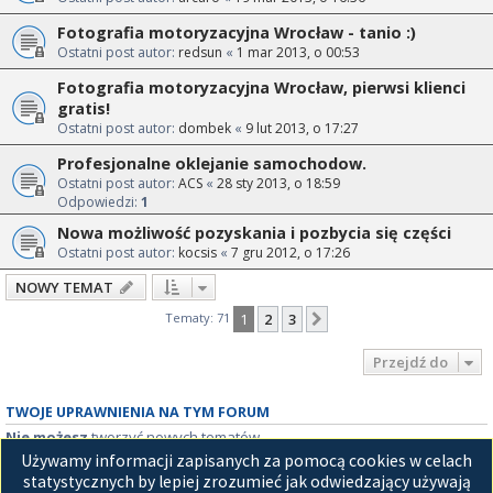
Fotografia motoryzacyjna Wrocław - tanio :)
Ostatni post autor:
redsun
«
1 mar 2013, o 00:53
Fotografia motoryzacyjna Wrocław, pierwsi klienci
gratis!
Ostatni post autor:
dombek
«
9 lut 2013, o 17:27
Profesjonalne oklejanie samochodow.
Ostatni post autor:
ACS
«
28 sty 2013, o 18:59
Odpowiedzi:
1
Nowa możliwość pozyskania i pozbycia się części
Ostatni post autor:
kocsis
«
7 gru 2012, o 17:26
NOWY TEMAT
Tematy: 71
1
2
3
Następna
Przejdź do
TWOJE UPRAWNIENIA NA TYM FORUM
Nie możesz
tworzyć nowych tematów
Nie możesz
odpowiadać w tematach
Używamy informacji zapisanych za pomocą cookies w celach
Nie możesz
zmieniać swoich postów
statystycznych by lepiej zrozumieć jak odwiedzający używają