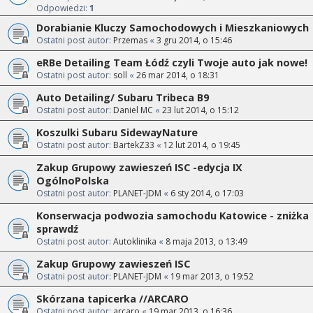
Odpowiedzi:
1
Dorabianie Kluczy Samochodowych i Mieszkaniowych
Ostatni post autor:
Przemas
«
3 gru 2014, o 15:46
eRBe Detailing Team Łódź czyli Twoje auto jak nowe!
Ostatni post autor:
soll
«
26 mar 2014, o 18:31
Auto Detailing/ Subaru Tribeca B9
Ostatni post autor:
Daniel MC
«
23 lut 2014, o 15:12
Koszulki Subaru SidewayNature
Ostatni post autor:
BartekZ33
«
12 lut 2014, o 19:45
Zakup Grupowy zawieszeń ISC -edycja IX
OgólnoPolska
Ostatni post autor:
PLANET-JDM
«
6 sty 2014, o 17:03
Konserwacja podwozia samochodu Katowice - zniżka
sprawdź
Ostatni post autor:
Autoklinika
«
8 maja 2013, o 13:49
Zakup Grupowy zawieszeń ISC
Ostatni post autor:
PLANET-JDM
«
19 mar 2013, o 19:52
Skórzana tapicerka //ARCARO
Ostatni post autor:
arcaro
«
19 mar 2013, o 16:36