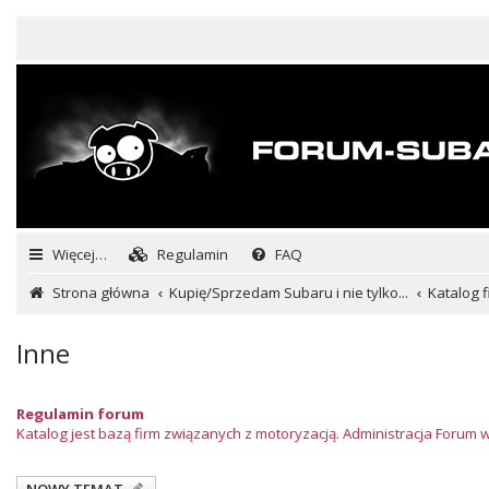
Więcej…
Regulamin
FAQ
Strona główna
Kupię/Sprzedam Subaru i nie tylko...
Katalog f
Inne
Regulamin forum
Katalog jest bazą firm związanych z motoryzacją. Administracja Forum 