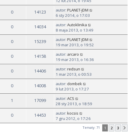
12 lut 2014, o 19:45
autor:
PLANET-JDM
0
14123
6 sty 2014, o 17:03
autor:
Autoklinika
0
14034
8 maja 2013, o 13:49
autor:
PLANET-JDM
0
15239
19 mar 2013, o 19:52
autor:
arcaro
0
14158
19 mar 2013, o 16:36
autor:
redsun
0
14406
1 mar 2013, o 00:53
autor:
dombek
0
14008
9 lut 2013, o 17:27
autor:
ACS
1
17099
28 sty 2013, o 18:59
autor:
kocsis
0
14453
7 gru 2012, o 17:26
Tematy: 71
1
2
3
N