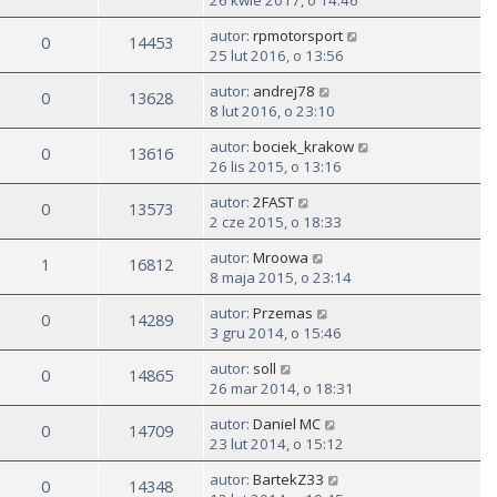
26 kwie 2017, o 14:46
autor:
rpmotorsport
0
14453
25 lut 2016, o 13:56
autor:
andrej78
0
13628
8 lut 2016, o 23:10
autor:
bociek_krakow
0
13616
26 lis 2015, o 13:16
autor:
2FAST
0
13573
2 cze 2015, o 18:33
autor:
Mroowa
1
16812
8 maja 2015, o 23:14
autor:
Przemas
0
14289
3 gru 2014, o 15:46
autor:
soll
0
14865
26 mar 2014, o 18:31
autor:
Daniel MC
0
14709
23 lut 2014, o 15:12
autor:
BartekZ33
0
14348