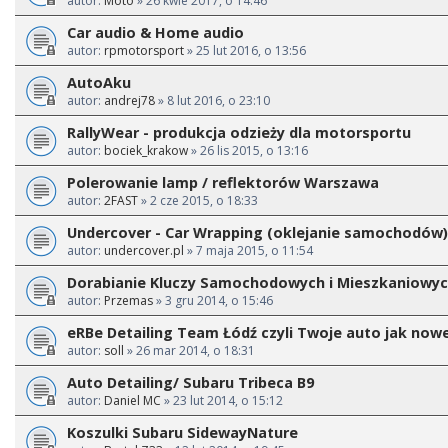
autor:
Moto
» 26 kwie 2017, o 14:46
Car audio & Home audio
autor:
rpmotorsport
» 25 lut 2016, o 13:56
AutoAku
autor:
andrej78
» 8 lut 2016, o 23:10
RallyWear - produkcja odzieży dla motorsportu
autor:
bociek_krakow
» 26 lis 2015, o 13:16
Polerowanie lamp / reflektorów Warszawa
autor:
2FAST
» 2 cze 2015, o 18:33
Undercover - Car Wrapping (oklejanie samochodów)
autor:
undercover.pl
» 7 maja 2015, o 11:54
Dorabianie Kluczy Samochodowych i Mieszkaniowy
autor:
Przemas
» 3 gru 2014, o 15:46
eRBe Detailing Team Łódź czyli Twoje auto jak nowe
autor:
soll
» 26 mar 2014, o 18:31
Auto Detailing/ Subaru Tribeca B9
autor:
Daniel MC
» 23 lut 2014, o 15:12
Koszulki Subaru SidewayNature