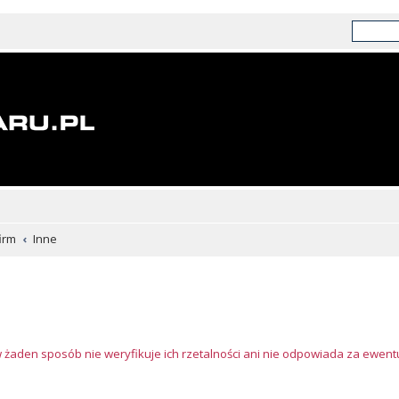
irm
Inne
w żaden sposób nie weryfikuje ich rzetalności ani nie odpowiada za ewen