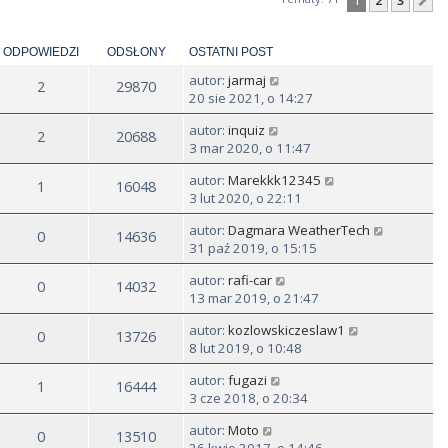
1
2
3
N
ODPOWIEDZI
ODSŁONY
OSTATNI POST
autor:
jarmaj
2
29870
20 sie 2021, o 14:27
autor:
inquiz
2
20688
3 mar 2020, o 11:47
autor:
Marekkk12345
1
16048
3 lut 2020, o 22:11
autor:
Dagmara WeatherTech
0
14636
31 paź 2019, o 15:15
autor:
rafi-car
0
14032
13 mar 2019, o 21:47
autor:
kozlowskiczeslaw1
0
13726
8 lut 2019, o 10:48
autor:
fugazi
1
16444
3 cze 2018, o 20:34
autor:
Moto
0
13510