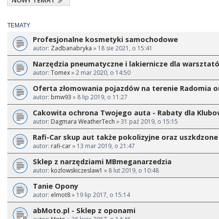
NOWY TEMAT
TEMATY
Profesjonalne kosmetyki samochodowe
autor:
Zadbanabryka
» 18 sie 2021, o 15:41
Narzędzia pneumatyczne i lakiernicze dla warszt
autor:
Tomex
» 2 mar 2020, o 14:50
Oferta złomowania pojazdów na terenie Radomia 
autor:
bmw93
» 8 lip 2019, o 11:27
Cakowita ochrona Twojego auta - Rabaty dla Klub
autor:
Dagmara WeatherTech
» 31 paź 2019, o 15:15
Rafi-Car skup aut także pokolizyjne oraz uszkdzon
autor:
rafi-car
» 13 mar 2019, o 21:47
Sklep z narzędziami MBmeganarzedzia
autor:
kozlowskiczeslaw1
» 8 lut 2019, o 10:48
Tanie Opony
autor:
elmot8
» 19 lip 2017, o 15:14
abMoto.pl - Sklep z oponami