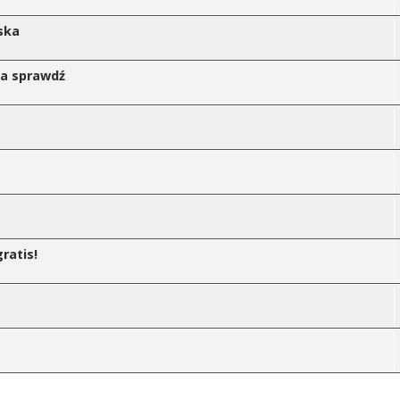
ska
ka sprawdź
ratis!