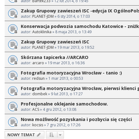
autor:
BartekZ33
» 12 lut 2014, o 19:45
Zakup Grupowy zawieszeń ISC -edycja IX OgólnoPol
autor:
PLANET-JDM
» 6 sty 2014, o 17:03
Konserwacja podwozia samochodu Katowice - zniż
autor:
Autoklinika
» 8 maja 2013, o 13:49
Zakup Grupowy zawieszeń ISC
autor:
PLANET-JDM
» 19 mar 2013, o 19:52
Skórzana tapicerka //ARCARO
autor:
arcaro
» 19 mar 2013, o 16:36
Fotografia motoryzacyjna Wrocław - tanio :)
autor:
redsun
» 1 mar 2013, o 00:53
Fotografia motoryzacyjna Wrocław, pierwsi klienci g
autor:
dombek
» 9 lut 2013, o 17:27
Profesjonalne oklejanie samochodow.
autor:
ACS
» 4 gru 2012, o 13:08
Nowa możliwość pozyskania i pozbycia się części
autor:
kocsis
» 7 gru 2012, o 17:26
NOWY TEMAT