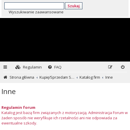
Szukaj
Wyszukiwanie zaawansowane
Regulamin
FAQ
Strona główna
Kupię/Sprzedam Subaru i nie tylko...
Katalog firm
Inne
Inne
Regulamin forum
Katalog jest bazą firm związanych z motoryzacją. Administracja Forum w
żaden sposób nie weryfikuje ich rzetalności ani nie odpowiada za
ewentualne szkody.