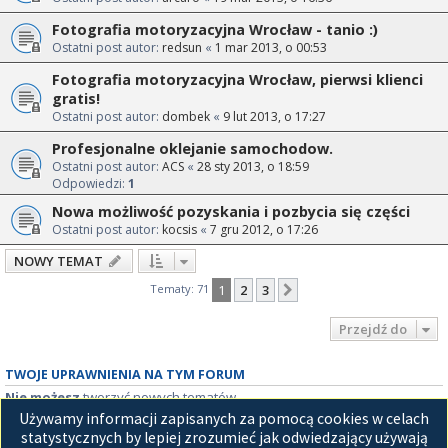
Fotografia motoryzacyjna Wrocław - tanio :)
Ostatni post autor:
redsun
«
1 mar 2013, o 00:53
Fotografia motoryzacyjna Wrocław, pierwsi klienci
gratis!
Ostatni post autor:
dombek
«
9 lut 2013, o 17:27
Profesjonalne oklejanie samochodow.
Ostatni post autor:
ACS
«
28 sty 2013, o 18:59
Odpowiedzi:
1
Nowa możliwość pozyskania i pozbycia się części
Ostatni post autor:
kocsis
«
7 gru 2012, o 17:26
NOWY TEMAT
Tematy: 71
1
2
3
Następna
Przejdź do
TWOJE UPRAWNIENIA NA TYM FORUM
Nie możesz
tworzyć nowych tematów
Nie możesz
odpowiadać w tematach
Używamy informacji zapisanych za pomocą cookies w celach
Nie możesz
zmieniać swoich postów
statystycznych by lepiej zrozumieć jak odwiedzający używają