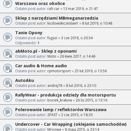
Warszawa oraz okolice
Ostatni post autor:
rafi-car
«
13 mar 2019, o 21:47
Sklep z narzędziami MBmeganarzedzia
Ostatni post autor:
kozlowskiczeslaw1
«
8 lut 2019, o 10:48
Tanie Opony
Ostatni post autor:
fugazi
«
3 cze 2018, o 20:34
Odpowiedzi:
1
abMoto.pl - Sklep z oponami
Ostatni post autor:
Moto
«
26 kwie 2017, o 14:46
Car audio & Home audio
Ostatni post autor:
rpmotorsport
«
25 lut 2016, o 13:56
AutoAku
Ostatni post autor:
andrej78
«
8 lut 2016, o 23:10
RallyWear - produkcja odzieży dla motorsportu
Ostatni post autor:
bociek_krakow
«
26 lis 2015, o 13:16
Polerowanie lamp / reflektorów Warszawa
Ostatni post autor:
2FAST
«
2 cze 2015, o 18:33
Undercover - Car Wrapping (oklejanie samochodów)
Ostatni post autor:
Mroowa
«
8 maja 2015, o 23:14