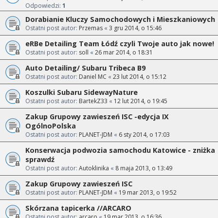
Odpowiedzi:
1
Dorabianie Kluczy Samochodowych i Mieszkaniowych
Ostatni post autor:
Przemas
«
3 gru 2014, o 15:46
eRBe Detailing Team Łódź czyli Twoje auto jak nowe!
Ostatni post autor:
soll
«
26 mar 2014, o 18:31
Auto Detailing/ Subaru Tribeca B9
Ostatni post autor:
Daniel MC
«
23 lut 2014, o 15:12
Koszulki Subaru SidewayNature
Ostatni post autor:
BartekZ33
«
12 lut 2014, o 19:45
Zakup Grupowy zawieszeń ISC -edycja IX
OgólnoPolska
Ostatni post autor:
PLANET-JDM
«
6 sty 2014, o 17:03
Konserwacja podwozia samochodu Katowice - zniżka
sprawdź
Ostatni post autor:
Autoklinika
«
8 maja 2013, o 13:49
Zakup Grupowy zawieszeń ISC
Ostatni post autor:
PLANET-JDM
«
19 mar 2013, o 19:52
Skórzana tapicerka //ARCARO
Ostatni post autor:
arcaro
«
19 mar 2013, o 16:36