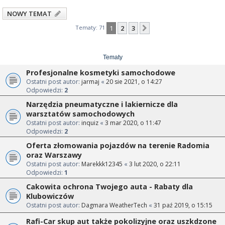
NOWY TEMAT
Tematy: 71
1
2
3
Następna
Tematy
Profesjonalne kosmetyki samochodowe
Ostatni post autor:
jarmaj
«
20 sie 2021, o 14:27
Odpowiedzi:
2
Narzędzia pneumatyczne i lakiernicze dla
warsztatów samochodowych
Ostatni post autor:
inquiz
«
3 mar 2020, o 11:47
Odpowiedzi:
2
Oferta złomowania pojazdów na terenie Radomia
oraz Warszawy
Ostatni post autor:
Marekkk12345
«
3 lut 2020, o 22:11
Odpowiedzi:
1
Cakowita ochrona Twojego auta - Rabaty dla
Klubowiczów
Ostatni post autor:
Dagmara WeatherTech
«
31 paź 2019, o 15:15
Rafi-Car skup aut także pokolizyjne oraz uszkdzone