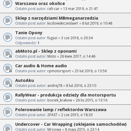
Warszawa oraz okolice
Ostatni post autor:
rafi-car
«
13 mar 2019, o 21:47
Sklep z narzędziami MBmeganarzedzia
Ostatni post autor:
kozlowskiczeslaw1
«
8 lut 2019, o 10:48
Tanie Opony
Ostatni post autor:
fugazi
«
3 cze 2018, o 20:34
Odpowiedzi:
1
abMoto.pl - Sklep z oponami
Ostatni post autor:
Moto
«
26 kwie 2017, o 14:46
Car audio & Home audio
Ostatni post autor:
rpmotorsport
«
25 lut 2016, o 13:56
AutoAku
Ostatni post autor:
andrej78
«
8 lut 2016, o 23:10
RallyWear - produkcja odzieży dla motorsportu
Ostatni post autor:
bociek_krakow
«
26 lis 2015, o 13:16
Polerowanie lamp / reflektorów Warszawa
Ostatni post autor:
2FAST
«
2 cze 2015, o 18:33
Undercover - Car Wrapping (oklejanie samochodów)
Ostatni post autor:
Mroowa
«
8 maja 2015, o 23:14