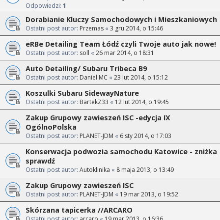
Odpowiedzi:
1
Dorabianie Kluczy Samochodowych i Mieszkaniowych
Ostatni post autor:
Przemas
«
3 gru 2014, o 15:46
eRBe Detailing Team Łódź czyli Twoje auto jak nowe!
Ostatni post autor:
soll
«
26 mar 2014, o 18:31
Auto Detailing/ Subaru Tribeca B9
Ostatni post autor:
Daniel MC
«
23 lut 2014, o 15:12
Koszulki Subaru SidewayNature
Ostatni post autor:
BartekZ33
«
12 lut 2014, o 19:45
Zakup Grupowy zawieszeń ISC -edycja IX
OgólnoPolska
Ostatni post autor:
PLANET-JDM
«
6 sty 2014, o 17:03
Konserwacja podwozia samochodu Katowice - zniżka
sprawdź
Ostatni post autor:
Autoklinika
«
8 maja 2013, o 13:49
Zakup Grupowy zawieszeń ISC
Ostatni post autor:
PLANET-JDM
«
19 mar 2013, o 19:52
Skórzana tapicerka //ARCARO
Ostatni post autor:
arcaro
«
19 mar 2013, o 16:36