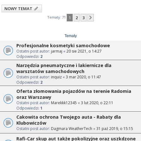
NOWY TEMAT
Tematy: 71
1
2
3
Następna
Tematy
Profesjonalne kosmetyki samochodowe
Ostatni post autor:
jarmaj
«
20 sie 2021, o 14:27
Odpowiedzi:
2
Narzędzia pneumatyczne i lakiernicze dla
warsztatów samochodowych
Ostatni post autor:
inquiz
«
3 mar 2020, o 11:47
Odpowiedzi:
2
Oferta złomowania pojazdów na terenie Radomia
oraz Warszawy
Ostatni post autor:
Marekkk12345
«
3 lut 2020, o 22:11
Odpowiedzi:
1
Cakowita ochrona Twojego auta - Rabaty dla
Klubowiczów
Ostatni post autor:
Dagmara WeatherTech
«
31 paź 2019, o 15:15
Rafi-Car skup aut także pokolizyjne oraz uszkdzone