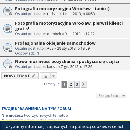
Fotografia motoryzacyjna Wrocław - tanio :)
Ostatni post autor:
redsun
«
1 mar 2013, o 00:53
Fotografia motoryzacyjna Wrocław, pierwsi klienci
gratis!
Ostatni post autor:
dombek
«
9 lut 2013, o 17:27
Profesjonalne oklejanie samochodow.
Ostatni post autor:
ACS
«
28 sty 2013, o 18:59
Odpowiedzi:
1
Nowa możliwość pozyskania i pozbycia się części
Ostatni post autor:
kocsis
«
7 gru 2012, o 17:26
NOWY TEMAT
Tematy: 71
1
2
3
Następna
Przejdź do
TWOJE UPRAWNIENIA NA TYM FORUM
Nie możesz
tworzyć nowych tematów
Nie możesz
odpowiadać w tematach
Nie możesz
zmieniać swoich postów
Używamy informacji zapisanych za pomocą cookies w celach