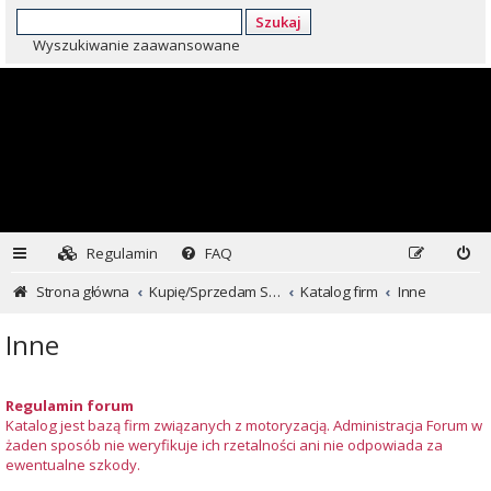
Szukaj
Wyszukiwanie zaawansowane
Regulamin
FAQ
Strona główna
Kupię/Sprzedam Subaru i nie tylko...
Katalog firm
Inne
Inne
Regulamin forum
Katalog jest bazą firm związanych z motoryzacją. Administracja Forum w
żaden sposób nie weryfikuje ich rzetalności ani nie odpowiada za
ewentualne szkody.