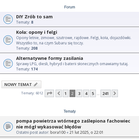
Forum
DIY Zrób to sam
Tematy:
8
Koła: opony i felgi
Opony letnie, zimowe, szutrowe, rajdowe. Felgi, koła, dojazdówki.
Wszystko to, na czym Subaru się toczy.
Tematy:
208
Alternatywne formy zasilania
Sprawy LPG, diesli, hybryd i baterii słonecznych omawiamy tutaj.
Tematy:
174
NOWY TEMAT
Strona
2
z
241
Tematy: 6012
1
2
3
4
5
241
Poprzednia
Następna
…
Tematy
pompa powietrza wtórnego zaślepiona fachowiec
nie mógł wykasować błędów
Ostatni post autor:
bora100
«
21 lut 2025, o 22:01