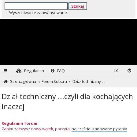
Szukaj
Wyszukiwanie zaawansowane
Regulamin
FAQ
Strona główna
Forum Subaru
Dział techniczny ...czyli dla kochających inaczej
Dział techniczny ...czyli dla kochających
inaczej
Regulamin forum
Zanim założysz nowy wątek, poczytaj
najczęściej zadawane pytania