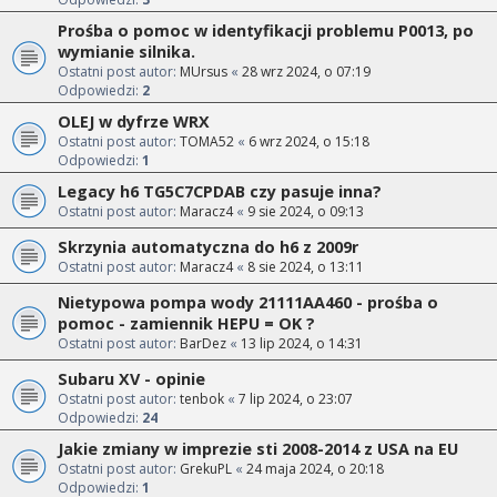
Prośba o pomoc w identyfikacji problemu P0013, po
wymianie silnika.
Ostatni post autor:
MUrsus
«
28 wrz 2024, o 07:19
Odpowiedzi:
2
OLEJ w dyfrze WRX
Ostatni post autor:
TOMA52
«
6 wrz 2024, o 15:18
Odpowiedzi:
1
Legacy h6 TG5C7CPDAB czy pasuje inna?
Ostatni post autor:
Maracz4
«
9 sie 2024, o 09:13
Skrzynia automatyczna do h6 z 2009r
Ostatni post autor:
Maracz4
«
8 sie 2024, o 13:11
Nietypowa pompa wody 21111AA460 - prośba o
pomoc - zamiennik HEPU = OK ?
Ostatni post autor:
BarDez
«
13 lip 2024, o 14:31
Subaru XV - opinie
Ostatni post autor:
tenbok
«
7 lip 2024, o 23:07
Odpowiedzi:
24
Jakie zmiany w imprezie sti 2008-2014 z USA na EU
Ostatni post autor:
GrekuPL
«
24 maja 2024, o 20:18
Odpowiedzi:
1