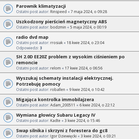
Parownik klimatyzacji
Ostatni post autor:
Rinspeed
«
7 maja 2024, o 09:28
Uszkodzony pierścień magnetyczny ABS
Ostatni post autor:
bodzmin
«
5 maja 2024, o 00:19
radio dvd map
Ostatni post autor:
rrosiak
«
18 kwie 2024, o 23:04
Odpowiedzi:
3
SH 2.0D EE20Z problem z wysokim ciśnieniem po
remoncie
Ostatni post autor:
relom
«
17 kwie 2024, o 06:56
Wyszukaj schematy instalacji elektrycznej.
Potrzebuję pomocy
Ostatni post autor:
roballen
«
9 kwie 2024, o 10:42
Migająca kontrolka immobilajzera
Ostatni post autor:
Adam_200511
«
6 kwie 2024, o 22:12
Wymiana głowicy Subaru Legacy IV
Ostatni post autor:
Kadte
«
3 kwie 2024, o 15:46
Swap silnika i skrzyni z forestera do gc8
Ostatni post autor:
Igor Dziewięcki
«
3 kwie 2024, o 03:21