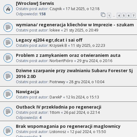
[Wrocław] Serwis
Ostatni post autor:
Czujnik
«
17 lut 2025, o 12:18
Odpowiedzi:
158
1
4
5
6
7
…
wymiana/ regeneracja kliechów w Imprezie - szukam
Ostatni post autor:
lokiee
«
21 sty 2025, o 20:49
Legacy ej204 egr,dcat i sai off
Ostatni post autor:
Krzysiek B
«
11 sty 2025, o 22:23
Problem z zamykaniem oraz otwieraniem auta
Ostatni post autor:
NorbertPióro
«
29 gru 2024, o 20:16
Dziwne szarpanie przy zwalnianiu Subaru Forester Sj
2016 2.0D
Ostatni post autor:
Piotrwwy
«
28 gru 2024, o 10:04
Nawigacja
Ostatni post autor:
DarekP
«
12 lis 2024, o 15:13
Outback IV przekładnia po regeneracji
Ostatni post autor:
1ttom
«
26 paź 2024, o 22:14
Odpowiedzi:
4
Brak wspomagania po regeneracji maglownicy
Ostatni post autor:
Listonosz
«
12 paź 2024, o 15:50
Odpowiedzi:
3