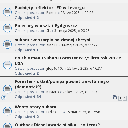
Padnięty reflektor LED w Levorgu
Ostatni post autor:
Panter
«
28 cze 2025, o 22:08
Odpowiedzi:
2
Polecany warsztat Bydgoszcz
Ostatni post autor:
Slk
«
31 maja 2025, o 20:25
subaru cvt szarpie na zimnej skrzyni
Ostatni post autor:
auto11
«
14 maja 2025, o 11:55
Odpowiedzi:
1
Polskie menu Subaru Forester IV 2,5 litra rok 2017 z
USA
Ostatni post autor:
jifop67107
«
25 kwie 2025, o 16:37
Odpowiedzi:
2
Forester - układ/pompa powietrza wtórnego
(demontaż?)
Ostatni post autor:
mistaro
«
23 kwie 2025, o 11:13
Odpowiedzi:
34
1
2
Wentylatory subaru
Ostatni post autor:
radzik111
«
15 mar 2025, o 17:56
Odpowiedzi:
2
Outback Diesel awaria silnika - co teraz?