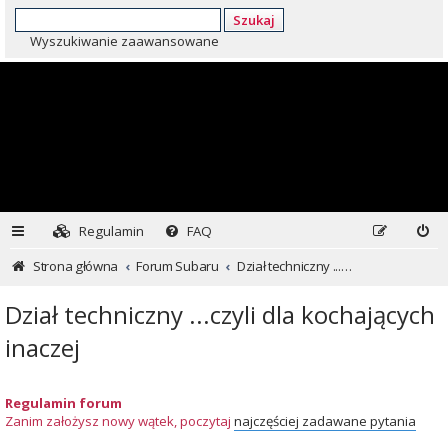
Szukaj
Wyszukiwanie zaawansowane
Regulamin
FAQ
Strona główna
Forum Subaru
Dział techniczny ...czyli dla kochających inaczej
Dział techniczny ...czyli dla kochających
inaczej
Regulamin forum
Zanim założysz nowy wątek, poczytaj
najczęściej zadawane pytania