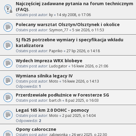
Najczęściej zadawane pytania na forum technicznym
(FAQ).
Ostatni post autor:
ky
«
14 sty 2008, o 17:06
Polecany warsztat Olsztyn/Olsztynek i okolice
Ostatni post autor:
Szymon_77
«
5 sie 2026, o 11:53
SJ fb25 potrzebne wymiary i specyfikacja wkładu
katalizatora
Ostatni post autor:
Papriko
«
27 lip 2026, o 14:18
Wydech Impreza WRX blobeye
Ostatni post autor:
Ludogator
«
16 kwie 2026, o 21:06
Wymiana silnika legacy IV
Ostatni post autor:
Moto
«
16 kwie 2026, o 14:13
Odpowiedzi:
1
Przerdzewiałe podłużnice w Foresterze SG
Ostatni post autor:
bart.ch
«
8 paź 2025, o 16:03
Legaś 165 km 2.0 DOHC - pomocy
Ostatni post autor:
Moto
«
2 paź 2025, o 14:04
Odpowiedzi:
2
Opony całoroczne
Ostatni post autor:
zabiwonka
«
26 wrz 2025, o 22:30