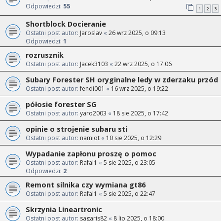
Odpowiedzi:
55
1
2
3
Shortblock Docieranie
Ostatni post autor:
Jaroslav
«
26 wrz 2025, o 09:13
Odpowiedzi:
1
rozrusznik
Ostatni post autor:
Jacek3103
«
22 wrz 2025, o 17:06
Subary Forester SH oryginalne ledy w zderzaku przód
Ostatni post autor:
fendi001
«
16 wrz 2025, o 19:22
półosie forester SG
Ostatni post autor:
yaro2003
«
18 sie 2025, o 17:42
opinie o strojenie subaru sti
Ostatni post autor:
namiot
«
10 sie 2025, o 12:29
Wypadanie zapłonu proszę o pomoc
Ostatni post autor:
Rafal1
«
5 sie 2025, o 23:05
Odpowiedzi:
2
Remont silnika czy wymiana gt86
Ostatni post autor:
Rafal1
«
5 sie 2025, o 22:47
Skrzynia Lineartronic
Ostatni post autor:
sagaris82
«
8 lip 2025, o 18:00