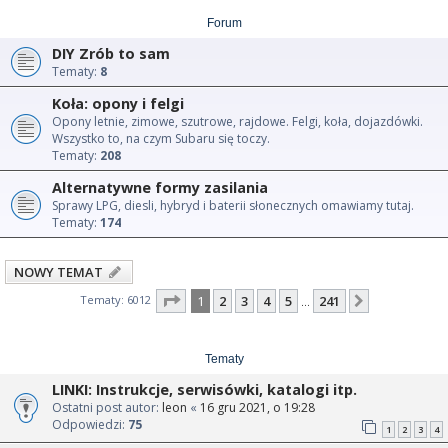
Forum
DIY Zrób to sam
Tematy:
8
Koła: opony i felgi
Opony letnie, zimowe, szutrowe, rajdowe. Felgi, koła, dojazdówki.
Wszystko to, na czym Subaru się toczy.
Tematy:
208
Alternatywne formy zasilania
Sprawy LPG, diesli, hybryd i baterii słonecznych omawiamy tutaj.
Tematy:
174
NOWY TEMAT
Strona
1
z
241
Tematy: 6012
1
2
3
4
5
241
Następna
…
Tematy
LINKI: Instrukcje, serwisówki, katalogi itp.
Ostatni post autor:
leon
«
16 gru 2021, o 19:28
Odpowiedzi:
75
1
2
3
4