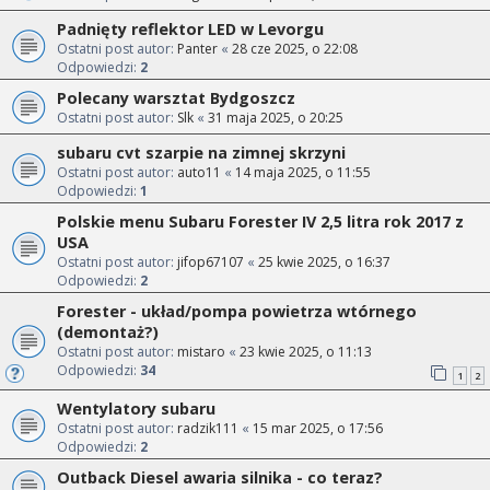
Padnięty reflektor LED w Levorgu
Ostatni post autor:
Panter
«
28 cze 2025, o 22:08
Odpowiedzi:
2
Polecany warsztat Bydgoszcz
Ostatni post autor:
Slk
«
31 maja 2025, o 20:25
subaru cvt szarpie na zimnej skrzyni
Ostatni post autor:
auto11
«
14 maja 2025, o 11:55
Odpowiedzi:
1
Polskie menu Subaru Forester IV 2,5 litra rok 2017 z
USA
Ostatni post autor:
jifop67107
«
25 kwie 2025, o 16:37
Odpowiedzi:
2
Forester - układ/pompa powietrza wtórnego
(demontaż?)
Ostatni post autor:
mistaro
«
23 kwie 2025, o 11:13
Odpowiedzi:
34
1
2
Wentylatory subaru
Ostatni post autor:
radzik111
«
15 mar 2025, o 17:56
Odpowiedzi:
2
Outback Diesel awaria silnika - co teraz?