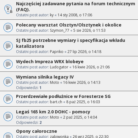
Najczęściej zadawane pytania na forum technicznym
(FAQ).
Ostatni post autor:
ky
«
14 sty 2008, o 17:06
Polecany warsztat Olsztyn/Olsztynek i okolice
Ostatni post autor:
Szymon_77
«
5 sie 2026, o 11:53
SJ fb25 potrzebne wymiary i specyfikacja wkładu
katalizatora
Ostatni post autor:
Papriko
«
27 lip 2026, o 14:18
Wydech Impreza WRX blobeye
Ostatni post autor:
Ludogator
«
16 kwie 2026, o 21:06
Wymiana silnika legacy IV
Ostatni post autor:
Moto
«
16 kwie 2026, o 14:13
Odpowiedzi:
1
Przerdzewiałe podłużnice w Foresterze SG
Ostatni post autor:
bart.ch
«
8 paź 2025, o 16:03
Legaś 165 km 2.0 DOHC - pomocy
Ostatni post autor:
Moto
«
2 paź 2025, o 14:04
Odpowiedzi:
2
Opony całoroczne
Ostatni post autor:
zabiwonka
«
26 wrz 2025, o 22:30