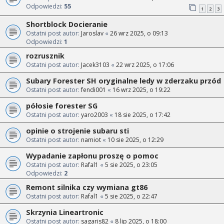
Odpowiedzi:
55
1
2
3
Shortblock Docieranie
Ostatni post autor:
Jaroslav
«
26 wrz 2025, o 09:13
Odpowiedzi:
1
rozrusznik
Ostatni post autor:
Jacek3103
«
22 wrz 2025, o 17:06
Subary Forester SH oryginalne ledy w zderzaku przód
Ostatni post autor:
fendi001
«
16 wrz 2025, o 19:22
półosie forester SG
Ostatni post autor:
yaro2003
«
18 sie 2025, o 17:42
opinie o strojenie subaru sti
Ostatni post autor:
namiot
«
10 sie 2025, o 12:29
Wypadanie zapłonu proszę o pomoc
Ostatni post autor:
Rafal1
«
5 sie 2025, o 23:05
Odpowiedzi:
2
Remont silnika czy wymiana gt86
Ostatni post autor:
Rafal1
«
5 sie 2025, o 22:47
Skrzynia Lineartronic
Ostatni post autor:
sagaris82
«
8 lip 2025, o 18:00