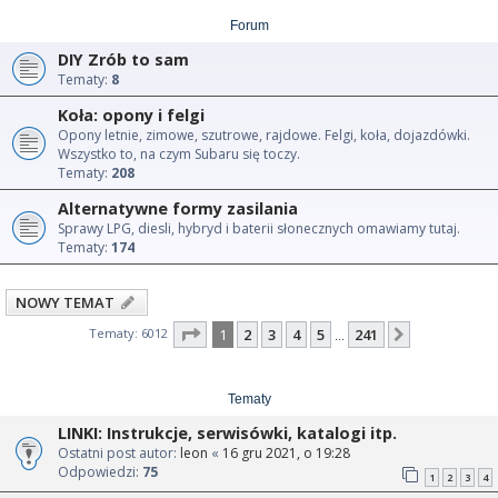
Forum
DIY Zrób to sam
Tematy:
8
Koła: opony i felgi
Opony letnie, zimowe, szutrowe, rajdowe. Felgi, koła, dojazdówki.
Wszystko to, na czym Subaru się toczy.
Tematy:
208
Alternatywne formy zasilania
Sprawy LPG, diesli, hybryd i baterii słonecznych omawiamy tutaj.
Tematy:
174
NOWY TEMAT
Strona
1
z
241
Tematy: 6012
1
2
3
4
5
241
Następna
…
Tematy
LINKI: Instrukcje, serwisówki, katalogi itp.
Ostatni post autor:
leon
«
16 gru 2021, o 19:28
Odpowiedzi:
75
1
2
3
4