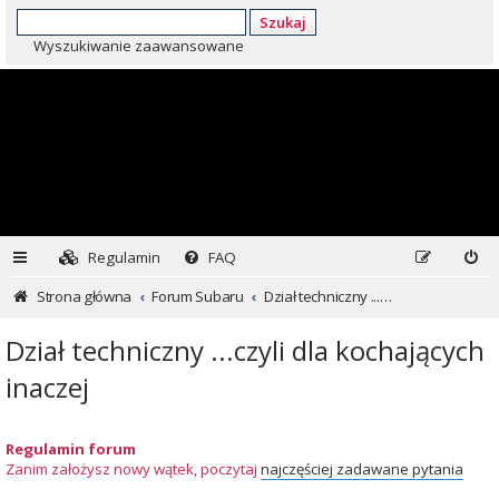
Szukaj
Wyszukiwanie zaawansowane
Regulamin
FAQ
Strona główna
Forum Subaru
Dział techniczny ...czyli dla kochających inaczej
Dział techniczny ...czyli dla kochających
inaczej
Regulamin forum
Zanim założysz nowy wątek, poczytaj
najczęściej zadawane pytania