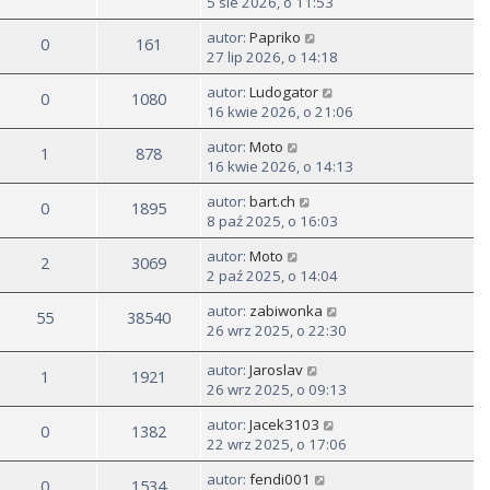
z
5 sie 2026, o 11:53
s
y
t
autor:
Papriko
p
0
161
27 lip 2026, o 14:18
o
s
autor:
Ludogator
0
1080
t
16 kwie 2026, o 21:06
autor:
Moto
1
878
16 kwie 2026, o 14:13
autor:
bart.ch
0
1895
8 paź 2025, o 16:03
autor:
Moto
2
3069
2 paź 2025, o 14:04
autor:
zabiwonka
55
38540
26 wrz 2025, o 22:30
autor:
Jaroslav
1
1921
26 wrz 2025, o 09:13
autor:
Jacek3103
0
1382
22 wrz 2025, o 17:06
autor:
fendi001
0
1534