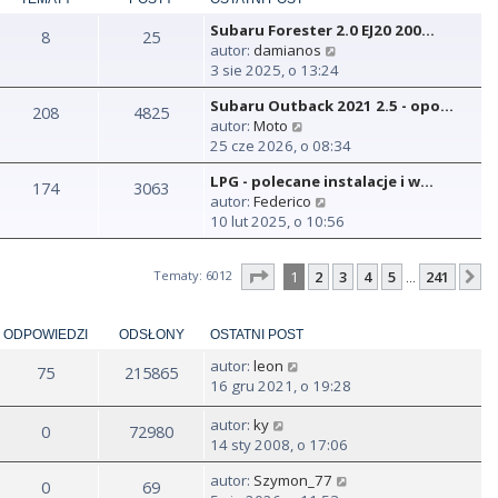
Subaru Forester 2.0 EJ20 200…
8
25
W
autor:
damianos
y
3 sie 2025, o 13:24
ś
Subaru Outback 2021 2.5 - opo…
w
208
4825
W
autor:
Moto
i
y
25 cze 2026, o 08:34
e
ś
t
LPG - polecane instalacje i w…
w
174
3063
l
W
autor:
Federico
i
n
y
10 lut 2025, o 10:56
e
a
ś
t
j
w
l
n
Strona
1
z
241
Tematy: 6012
1
2
3
4
5
241
N
…
i
n
o
e
a
w
t
j
s
ODPOWIEDZI
ODSŁONY
OSTATNI POST
l
n
z
n
o
autor:
leon
y
75
215865
a
w
16 gru 2021, o 19:28
p
j
s
o
n
z
autor:
ky
s
0
72980
o
y
14 sty 2008, o 17:06
t
w
p
s
autor:
Szymon_77
o
0
69