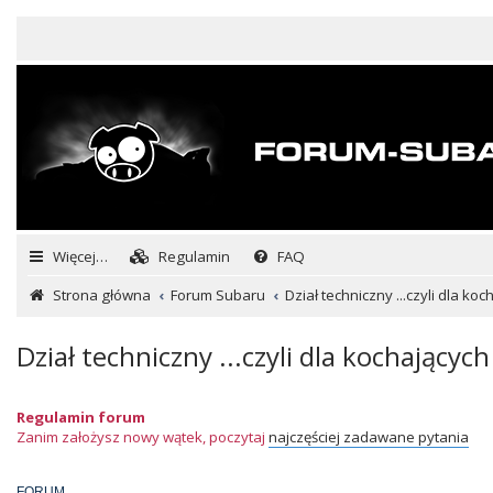
Więcej…
Regulamin
FAQ
Strona główna
Forum Subaru
Dział techniczny ...czyli dla ko
Dział techniczny ...czyli dla kochających
Regulamin forum
Zanim założysz nowy wątek, poczytaj
najczęściej zadawane pytania
FORUM