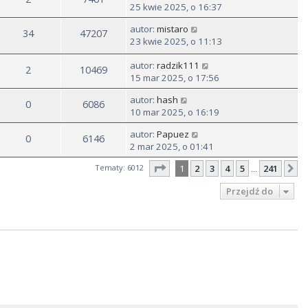
25 kwie 2025, o 16:37
autor:
mistaro
34
47207
23 kwie 2025, o 11:13
autor:
radzik111
2
10469
15 mar 2025, o 17:56
autor:
hash
0
6086
10 mar 2025, o 16:19
autor:
Papuez
0
6146
2 mar 2025, o 01:41
Strona
1
z
241
Tematy: 6012
1
2
3
4
5
241
N
…
Przejdź do