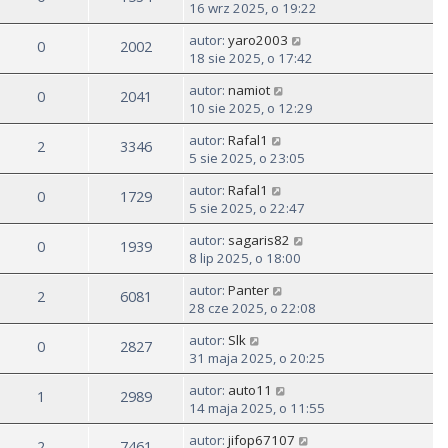
16 wrz 2025, o 19:22
autor:
yaro2003
0
2002
18 sie 2025, o 17:42
autor:
namiot
0
2041
10 sie 2025, o 12:29
autor:
Rafal1
2
3346
5 sie 2025, o 23:05
autor:
Rafal1
0
1729
5 sie 2025, o 22:47
autor:
sagaris82
0
1939
8 lip 2025, o 18:00
autor:
Panter
2
6081
28 cze 2025, o 22:08
autor:
Slk
0
2827
31 maja 2025, o 20:25
autor:
auto11
1
2989
14 maja 2025, o 11:55
autor:
jifop67107
2
7461