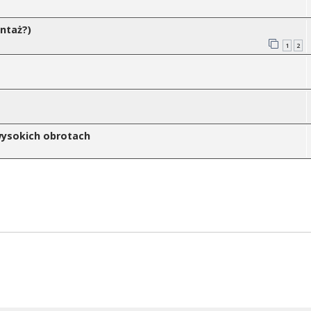
ntaż?)
1
2
wysokich obrotach