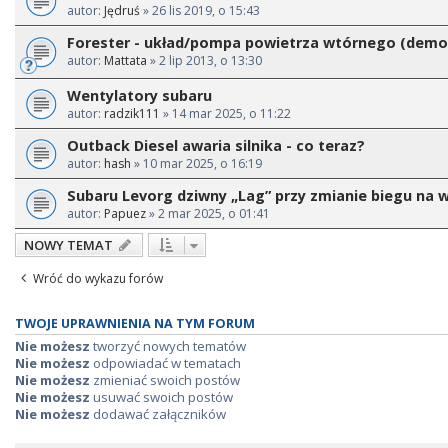
autor:
Jędruś
» 26 lis 2019, o 15:43
Forester - układ/pompa powietrza wtórnego (demo
autor:
Mattata
» 2 lip 2013, o 13:30
Wentylatory subaru
autor:
radzik111
» 14 mar 2025, o 11:22
Outback Diesel awaria silnika - co teraz?
autor:
hash
» 10 mar 2025, o 16:19
Subaru Levorg dziwny „Lag” przy zmianie biegu na 
autor:
Papuez
» 2 mar 2025, o 01:41
NOWY TEMAT
Wróć do wykazu forów
TWOJE UPRAWNIENIA NA TYM FORUM
Nie możesz
tworzyć nowych tematów
Nie możesz
odpowiadać w tematach
Nie możesz
zmieniać swoich postów
Nie możesz
usuwać swoich postów
Nie możesz
dodawać załączników