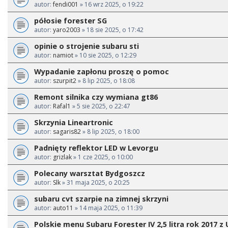
autor:
fendi001
» 16 wrz 2025, o 19:22
półosie forester SG
autor:
yaro2003
» 18 sie 2025, o 17:42
opinie o strojenie subaru sti
autor:
namiot
» 10 sie 2025, o 12:29
Wypadanie zapłonu proszę o pomoc
autor:
szurpit2
» 8 lip 2025, o 18:08
Remont silnika czy wymiana gt86
autor:
Rafal1
» 5 sie 2025, o 22:47
Skrzynia Lineartronic
autor:
sagaris82
» 8 lip 2025, o 18:00
Padnięty reflektor LED w Levorgu
autor:
grizlak
» 1 cze 2025, o 10:00
Polecany warsztat Bydgoszcz
autor:
Slk
» 31 maja 2025, o 20:25
subaru cvt szarpie na zimnej skrzyni
autor:
auto11
» 14 maja 2025, o 11:39
Polskie menu Subaru Forester IV 2,5 litra rok 2017 z