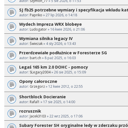
autor:
Szymon_77
» 5 sie 2026, o 11:53
SJ fb25 potrzebne wymiary i specyfikacja wkładu ka
autor:
Papriko
» 27 lip 2026, o 14:18
Wydech Impreza WRX blobeye
autor:
Ludogator
» 16 kwie 2026, o 21:06
Wymiana silnika legacy IV
autor:
Świeżak
» 4 sty 2026, o 13:43
Przerdzewiałe podłużnice w Foresterze SG
autor:
bart.ch
» 8 paź 2025, o 16:03
Legaś 165 km 2.0 DOHC - pomocy
autor:
SLegacy2004
» 26 sie 2025, o 15:09
Opony całoroczne
autor:
Grzegorz
» 12 kwie 2012, o 22:55
Shortblock Docieranie
autor:
Rafal1
» 17 sie 2025, o 14:00
rozrusznik
autor:
Jacek3103
» 22 wrz 2025, o 17:06
Subary Forester SH oryginalne ledy w zderzaku prz