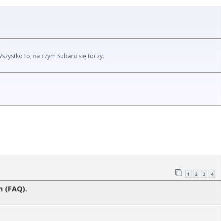
Wszystko to, na czym Subaru się toczy.
1
2
3
4
m (FAQ).