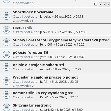
Odpowiedzi:
55
1
2
3
Shortblock Docieranie
Ostatni post autor:
Jaroslav
«
26 wrz 2025, o 09:13
Odpowiedzi:
1
rozrusznik
Ostatni post autor:
Jacek3103
«
22 wrz 2025, o 17:06
Subary Forester SH oryginalne ledy w zderzaku przód
Ostatni post autor:
fendi001
«
16 wrz 2025, o 19:22
półosie forester SG
Ostatni post autor:
yaro2003
«
18 sie 2025, o 17:42
opinie o strojenie subaru sti
Ostatni post autor:
namiot
«
10 sie 2025, o 12:29
Wypadanie zapłonu proszę o pomoc
Ostatni post autor:
Rafal1
«
5 sie 2025, o 23:05
Odpowiedzi:
2
Remont silnika czy wymiana gt86
Ostatni post autor:
Rafal1
«
5 sie 2025, o 22:47
Skrzynia Lineartronic
Ostatni post autor:
sagaris82
«
8 lip 2025, o 18:00