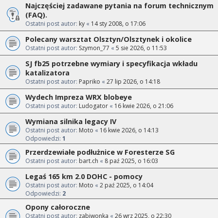
Najczęściej zadawane pytania na forum technicznym
(FAQ).
Ostatni post autor:
ky
«
14 sty 2008, o 17:06
Polecany warsztat Olsztyn/Olsztynek i okolice
Ostatni post autor:
Szymon_77
«
5 sie 2026, o 11:53
SJ fb25 potrzebne wymiary i specyfikacja wkładu
katalizatora
Ostatni post autor:
Papriko
«
27 lip 2026, o 14:18
Wydech Impreza WRX blobeye
Ostatni post autor:
Ludogator
«
16 kwie 2026, o 21:06
Wymiana silnika legacy IV
Ostatni post autor:
Moto
«
16 kwie 2026, o 14:13
Odpowiedzi:
1
Przerdzewiałe podłużnice w Foresterze SG
Ostatni post autor:
bart.ch
«
8 paź 2025, o 16:03
Legaś 165 km 2.0 DOHC - pomocy
Ostatni post autor:
Moto
«
2 paź 2025, o 14:04
Odpowiedzi:
2
Opony całoroczne
Ostatni post autor:
zabiwonka
«
26 wrz 2025, o 22:30