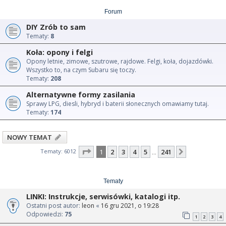
Forum
DIY Zrób to sam
Tematy:
8
Koła: opony i felgi
Opony letnie, zimowe, szutrowe, rajdowe. Felgi, koła, dojazdówki.
Wszystko to, na czym Subaru się toczy.
Tematy:
208
Alternatywne formy zasilania
Sprawy LPG, diesli, hybryd i baterii słonecznych omawiamy tutaj.
Tematy:
174
NOWY TEMAT
Strona
1
z
241
Tematy: 6012
1
2
3
4
5
241
Następna
…
Tematy
LINKI: Instrukcje, serwisówki, katalogi itp.
Ostatni post autor:
leon
«
16 gru 2021, o 19:28
Odpowiedzi:
75
1
2
3
4