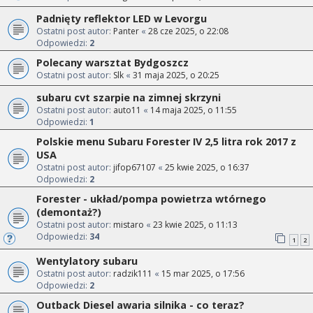
Padnięty reflektor LED w Levorgu
Ostatni post autor:
Panter
«
28 cze 2025, o 22:08
Odpowiedzi:
2
Polecany warsztat Bydgoszcz
Ostatni post autor:
Slk
«
31 maja 2025, o 20:25
subaru cvt szarpie na zimnej skrzyni
Ostatni post autor:
auto11
«
14 maja 2025, o 11:55
Odpowiedzi:
1
Polskie menu Subaru Forester IV 2,5 litra rok 2017 z
USA
Ostatni post autor:
jifop67107
«
25 kwie 2025, o 16:37
Odpowiedzi:
2
Forester - układ/pompa powietrza wtórnego
(demontaż?)
Ostatni post autor:
mistaro
«
23 kwie 2025, o 11:13
Odpowiedzi:
34
1
2
Wentylatory subaru
Ostatni post autor:
radzik111
«
15 mar 2025, o 17:56
Odpowiedzi:
2
Outback Diesel awaria silnika - co teraz?