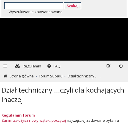
Szukaj
Wyszukiwanie zaawansowane
Regulamin
FAQ
Strona główna
Forum Subaru
Dział techniczny ...czyli dla kochających inaczej
Dział techniczny ...czyli dla kochających
inaczej
Regulamin forum
Zanim założysz nowy wątek, poczytaj
najczęściej zadawane pytania