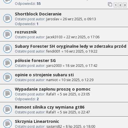
Odpowiedzi:
55
1
2
3
Shortblock Docieranie
Ostatni post autor:
Jaroslav
«
26 wrz 2025, o 09:13
Odpowiedzi:
1
rozrusznik
Ostatni post autor:
Jacek3103
«
22 wrz 2025, o 17:06
Subary Forester SH oryginalne ledy w zderzaku przód
Ostatni post autor:
fendi001
«
16 wrz 2025, o 19:22
półosie forester SG
Ostatni post autor:
yaro2003
«
18 sie 2025, o 17:42
opinie o strojenie subaru sti
Ostatni post autor:
namiot
«
10 sie 2025, o 12:29
Wypadanie zapłonu proszę o pomoc
Ostatni post autor:
Rafal1
«
5 sie 2025, o 23:05
Odpowiedzi:
2
Remont silnika czy wymiana gt86
Ostatni post autor:
Rafal1
«
5 sie 2025, o 22:47
Skrzynia Lineartronic
Ostatni post autor:
sagaris82
«
8 lip 2025, o 18:00