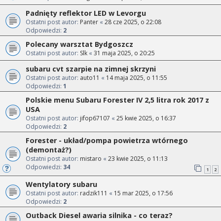
Padnięty reflektor LED w Levorgu
Ostatni post autor:
Panter
«
28 cze 2025, o 22:08
Odpowiedzi:
2
Polecany warsztat Bydgoszcz
Ostatni post autor:
Slk
«
31 maja 2025, o 20:25
subaru cvt szarpie na zimnej skrzyni
Ostatni post autor:
auto11
«
14 maja 2025, o 11:55
Odpowiedzi:
1
Polskie menu Subaru Forester IV 2,5 litra rok 2017 z
USA
Ostatni post autor:
jifop67107
«
25 kwie 2025, o 16:37
Odpowiedzi:
2
Forester - układ/pompa powietrza wtórnego
(demontaż?)
Ostatni post autor:
mistaro
«
23 kwie 2025, o 11:13
Odpowiedzi:
34
1
2
Wentylatory subaru
Ostatni post autor:
radzik111
«
15 mar 2025, o 17:56
Odpowiedzi:
2
Outback Diesel awaria silnika - co teraz?