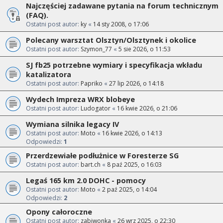
Najczęściej zadawane pytania na forum technicznym
(FAQ).
Ostatni post autor:
ky
«
14 sty 2008, o 17:06
Polecany warsztat Olsztyn/Olsztynek i okolice
Ostatni post autor:
Szymon_77
«
5 sie 2026, o 11:53
SJ fb25 potrzebne wymiary i specyfikacja wkładu
katalizatora
Ostatni post autor:
Papriko
«
27 lip 2026, o 14:18
Wydech Impreza WRX blobeye
Ostatni post autor:
Ludogator
«
16 kwie 2026, o 21:06
Wymiana silnika legacy IV
Ostatni post autor:
Moto
«
16 kwie 2026, o 14:13
Odpowiedzi:
1
Przerdzewiałe podłużnice w Foresterze SG
Ostatni post autor:
bart.ch
«
8 paź 2025, o 16:03
Legaś 165 km 2.0 DOHC - pomocy
Ostatni post autor:
Moto
«
2 paź 2025, o 14:04
Odpowiedzi:
2
Opony całoroczne
Ostatni post autor:
zabiwonka
«
26 wrz 2025, o 22:30