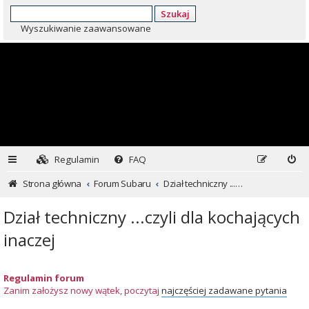
Szukaj
Wyszukiwanie zaawansowane
Regulamin
FAQ
Strona główna
Forum Subaru
Dział techniczny ...czyli dla kochających inaczej
Dział techniczny ...czyli dla kochających
inaczej
Regulamin forum
Zanim założysz nowy wątek, poczytaj
najczęściej zadawane pytania