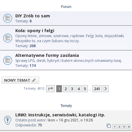
Forum
DIY Zrób to sam
Tematy:
8
Koła: opony i felgi
Opony letnie, zimowe, szutrowe, rajdowe. Felgi, koła, dojazdówki.
Wszystko to, na czym Subaru się toczy.
Tematy:
208
Alternatywne formy zasilania
Sprawy LPG, diesli, hybryd i baterii słonecznych omawiamy tutaj.
Tematy:
174
NOWY TEMAT
Strona
1
z
241
Tematy: 6012
1
2
3
4
5
241
Następna
…
Tematy
LINKI: Instrukcje, serwisówki, katalogi itp.
Ostatni post autor:
leon
«
16 gru 2021, o 19:28
Odpowiedzi:
75
1
2
3
4