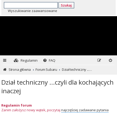
Szukaj
Wyszukiwanie zaawansowane
Regulamin
FAQ
Strona główna
Forum Subaru
Dział techniczny ...czyli dla kochających inaczej
Dział techniczny ...czyli dla kochających
inaczej
Regulamin forum
Zanim założysz nowy wątek, poczytaj
najczęściej zadawane pytania