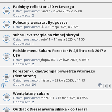
Padnięty reflektor LED w Levorgu
Ostatni post autor:
Panter
«
28 cze 2025, o 22:08
Odpowiedzi:
2
Polecany warsztat Bydgoszcz
Ostatni post autor:
Slk
«
31 maja 2025, o 20:25
subaru cvt szarpie na zimnej skrzyni
Ostatni post autor:
auto11
«
14 maja 2025, o 11:55
Odpowiedzi:
1
Polskie menu Subaru Forester IV 2,5 litra rok 2017 z
USA
Ostatni post autor:
jifop67107
«
25 kwie 2025, o 16:37
Odpowiedzi:
2
Forester - układ/pompa powietrza wtórnego
(demontaż?)
Ostatni post autor:
mistaro
«
23 kwie 2025, o 11:13
Odpowiedzi:
34
1
2
Wentylatory subaru
Ostatni post autor:
radzik111
«
15 mar 2025, o 17:56
Odpowiedzi:
2
Outback Diesel awaria silnika - co teraz?