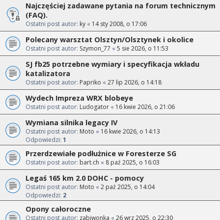
Najczęściej zadawane pytania na forum technicznym
(FAQ).
Ostatni post autor:
ky
«
14 sty 2008, o 17:06
Polecany warsztat Olsztyn/Olsztynek i okolice
Ostatni post autor:
Szymon_77
«
5 sie 2026, o 11:53
SJ fb25 potrzebne wymiary i specyfikacja wkładu
katalizatora
Ostatni post autor:
Papriko
«
27 lip 2026, o 14:18
Wydech Impreza WRX blobeye
Ostatni post autor:
Ludogator
«
16 kwie 2026, o 21:06
Wymiana silnika legacy IV
Ostatni post autor:
Moto
«
16 kwie 2026, o 14:13
Odpowiedzi:
1
Przerdzewiałe podłużnice w Foresterze SG
Ostatni post autor:
bart.ch
«
8 paź 2025, o 16:03
Legaś 165 km 2.0 DOHC - pomocy
Ostatni post autor:
Moto
«
2 paź 2025, o 14:04
Odpowiedzi:
2
Opony całoroczne
Ostatni post autor:
zabiwonka
«
26 wrz 2025, o 22:30