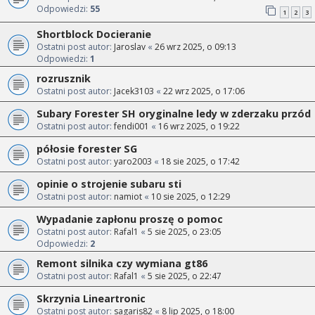
Odpowiedzi:
55
1
2
3
Shortblock Docieranie
Ostatni post autor:
Jaroslav
«
26 wrz 2025, o 09:13
Odpowiedzi:
1
rozrusznik
Ostatni post autor:
Jacek3103
«
22 wrz 2025, o 17:06
Subary Forester SH oryginalne ledy w zderzaku przód
Ostatni post autor:
fendi001
«
16 wrz 2025, o 19:22
półosie forester SG
Ostatni post autor:
yaro2003
«
18 sie 2025, o 17:42
opinie o strojenie subaru sti
Ostatni post autor:
namiot
«
10 sie 2025, o 12:29
Wypadanie zapłonu proszę o pomoc
Ostatni post autor:
Rafal1
«
5 sie 2025, o 23:05
Odpowiedzi:
2
Remont silnika czy wymiana gt86
Ostatni post autor:
Rafal1
«
5 sie 2025, o 22:47
Skrzynia Lineartronic
Ostatni post autor:
sagaris82
«
8 lip 2025, o 18:00