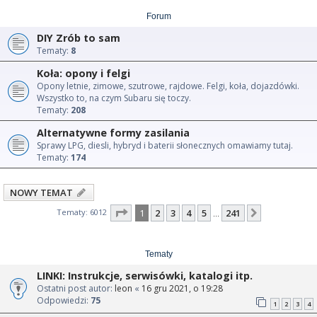
Forum
DIY Zrób to sam
Tematy:
8
Koła: opony i felgi
Opony letnie, zimowe, szutrowe, rajdowe. Felgi, koła, dojazdówki.
Wszystko to, na czym Subaru się toczy.
Tematy:
208
Alternatywne formy zasilania
Sprawy LPG, diesli, hybryd i baterii słonecznych omawiamy tutaj.
Tematy:
174
NOWY TEMAT
Strona
1
z
241
Tematy: 6012
1
2
3
4
5
241
Następna
…
Tematy
LINKI: Instrukcje, serwisówki, katalogi itp.
Ostatni post autor:
leon
«
16 gru 2021, o 19:28
Odpowiedzi:
75
1
2
3
4