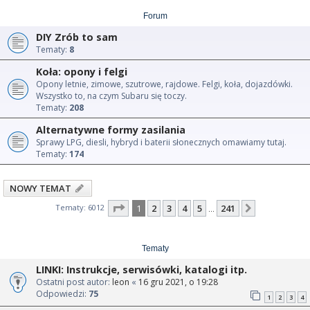
Forum
DIY Zrób to sam
Tematy:
8
Koła: opony i felgi
Opony letnie, zimowe, szutrowe, rajdowe. Felgi, koła, dojazdówki.
Wszystko to, na czym Subaru się toczy.
Tematy:
208
Alternatywne formy zasilania
Sprawy LPG, diesli, hybryd i baterii słonecznych omawiamy tutaj.
Tematy:
174
NOWY TEMAT
Strona
1
z
241
Tematy: 6012
1
2
3
4
5
241
Następna
…
Tematy
LINKI: Instrukcje, serwisówki, katalogi itp.
Ostatni post autor:
leon
«
16 gru 2021, o 19:28
Odpowiedzi:
75
1
2
3
4