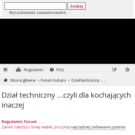
Szukaj
Wyszukiwanie zaawansowane
Regulamin
FAQ
Strona główna
Forum Subaru
Dział techniczny ...czyli dla kochających inaczej
Dział techniczny ...czyli dla kochających
inaczej
Regulamin forum
Zanim założysz nowy wątek, poczytaj
najczęściej zadawane pytania