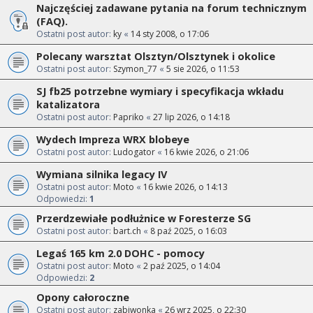
Najczęściej zadawane pytania na forum technicznym
(FAQ).
Ostatni post autor:
ky
«
14 sty 2008, o 17:06
Polecany warsztat Olsztyn/Olsztynek i okolice
Ostatni post autor:
Szymon_77
«
5 sie 2026, o 11:53
SJ fb25 potrzebne wymiary i specyfikacja wkładu
katalizatora
Ostatni post autor:
Papriko
«
27 lip 2026, o 14:18
Wydech Impreza WRX blobeye
Ostatni post autor:
Ludogator
«
16 kwie 2026, o 21:06
Wymiana silnika legacy IV
Ostatni post autor:
Moto
«
16 kwie 2026, o 14:13
Odpowiedzi:
1
Przerdzewiałe podłużnice w Foresterze SG
Ostatni post autor:
bart.ch
«
8 paź 2025, o 16:03
Legaś 165 km 2.0 DOHC - pomocy
Ostatni post autor:
Moto
«
2 paź 2025, o 14:04
Odpowiedzi:
2
Opony całoroczne
Ostatni post autor:
zabiwonka
«
26 wrz 2025, o 22:30