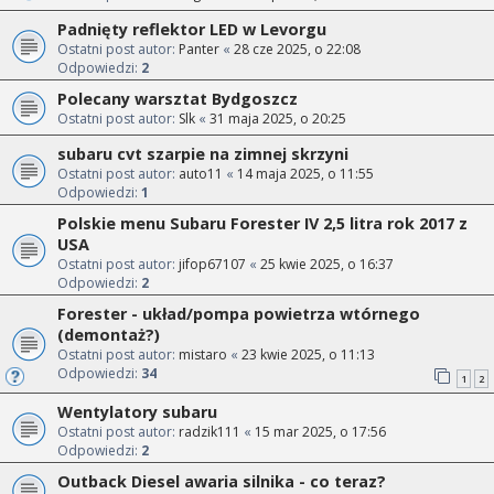
Padnięty reflektor LED w Levorgu
Ostatni post autor:
Panter
«
28 cze 2025, o 22:08
Odpowiedzi:
2
Polecany warsztat Bydgoszcz
Ostatni post autor:
Slk
«
31 maja 2025, o 20:25
subaru cvt szarpie na zimnej skrzyni
Ostatni post autor:
auto11
«
14 maja 2025, o 11:55
Odpowiedzi:
1
Polskie menu Subaru Forester IV 2,5 litra rok 2017 z
USA
Ostatni post autor:
jifop67107
«
25 kwie 2025, o 16:37
Odpowiedzi:
2
Forester - układ/pompa powietrza wtórnego
(demontaż?)
Ostatni post autor:
mistaro
«
23 kwie 2025, o 11:13
Odpowiedzi:
34
1
2
Wentylatory subaru
Ostatni post autor:
radzik111
«
15 mar 2025, o 17:56
Odpowiedzi:
2
Outback Diesel awaria silnika - co teraz?