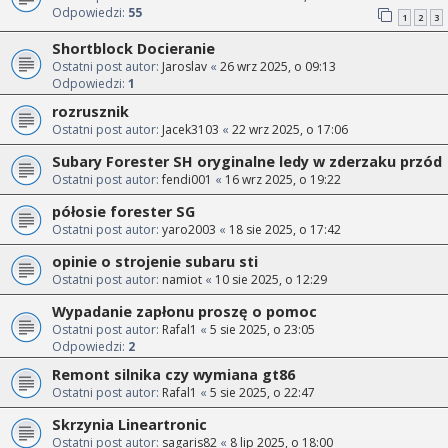
Odpowiedzi:
55
1
2
3
Shortblock Docieranie
Ostatni post autor:
Jaroslav
«
26 wrz 2025, o 09:13
Odpowiedzi:
1
rozrusznik
Ostatni post autor:
Jacek3103
«
22 wrz 2025, o 17:06
Subary Forester SH oryginalne ledy w zderzaku przód
Ostatni post autor:
fendi001
«
16 wrz 2025, o 19:22
półosie forester SG
Ostatni post autor:
yaro2003
«
18 sie 2025, o 17:42
opinie o strojenie subaru sti
Ostatni post autor:
namiot
«
10 sie 2025, o 12:29
Wypadanie zapłonu proszę o pomoc
Ostatni post autor:
Rafal1
«
5 sie 2025, o 23:05
Odpowiedzi:
2
Remont silnika czy wymiana gt86
Ostatni post autor:
Rafal1
«
5 sie 2025, o 22:47
Skrzynia Lineartronic
Ostatni post autor:
sagaris82
«
8 lip 2025, o 18:00