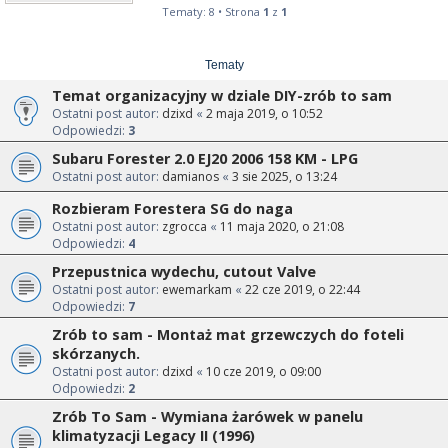
Tematy: 8 • Strona
1
z
1
Tematy
Temat organizacyjny w dziale DIY-zrób to sam
Ostatni post autor:
dzixd
«
2 maja 2019, o 10:52
Odpowiedzi:
3
Subaru Forester 2.0 EJ20 2006 158 KM - LPG
Ostatni post autor:
damianos
«
3 sie 2025, o 13:24
Rozbieram Forestera SG do naga
Ostatni post autor:
zgrocca
«
11 maja 2020, o 21:08
Odpowiedzi:
4
Przepustnica wydechu, cutout Valve
Ostatni post autor:
ewemarkam
«
22 cze 2019, o 22:44
Odpowiedzi:
7
Zrób to sam - Montaż mat grzewczych do foteli
skórzanych.
Ostatni post autor:
dzixd
«
10 cze 2019, o 09:00
Odpowiedzi:
2
Zrób To Sam - Wymiana żarówek w panelu
klimatyzacji Legacy II (1996)