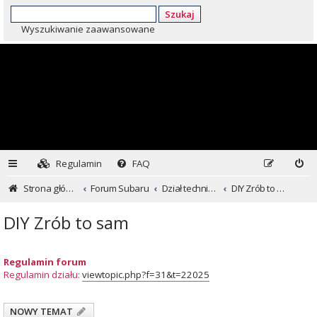
Szukaj
Wyszukiwanie zaawansowane
Regulamin
FAQ
Strona główna
Forum Subaru
Dział techniczny ...czyli dla kochających inaczej
DIY Zrób to sam
DIY Zrób to sam
Regulamin forum
Regulamin działu:
viewtopic.php?f=31&t=22025
NOWY TEMAT