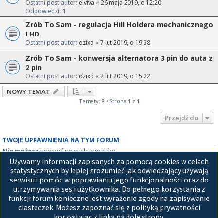
Ostatni post autor:
elviva
«
26 maja 2019, o 12:20
Odpowiedzi:
1
Zrób To Sam - regulacja Hill Holdera mechanicznego
LHD.
Ostatni post autor:
dzixd
«
7 lut 2019, o 19:38
Zrób To Sam - konwersja alternatora 3 pin do auta z
2 pin
Ostatni post autor:
dzixd
«
2 lut 2019, o 15:22
NOWY TEMAT
Tematy: 8 • Strona
1
z
1
Przejdź do
TWOJE UPRAWNIENIA NA TYM FORUM
Nie możesz
tworzyć nowych tematów
Nie możesz
odpowiadać w tematach
Używamy informacji zapisanych za pomocą cookies w celach
Nie możesz
zmieniać swoich postów
statystycznych by lepiej zrozumieć jak odwiedzający używają
Nie możesz
usuwać swoich postów
serwisu i pomóc w poprawianiu jego funkcjonalności oraz do
Nie możesz
dodawać załączników
utrzymywania sesji użytkownika. Do pełnego korzystania z
funkcji forum konieczne jest wyrażenie zgody na zapisywanie
Strona główna
ciasteczek. Możesz zapoznać się z polityką prywatności
korzystając z linka na dole strony.
Technologię dostarcza
phpBB
® Forum Software © phpBB Limited