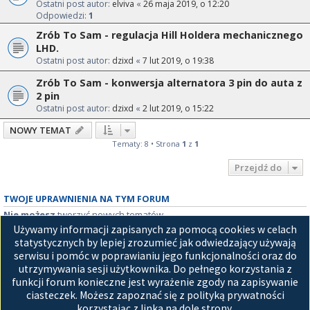
Ostatni post autor:
elviva
«
26 maja 2019, o 12:20
Odpowiedzi:
1
Zrób To Sam - regulacja Hill Holdera mechanicznego
LHD.
Ostatni post autor:
dzixd
«
7 lut 2019, o 19:38
Zrób To Sam - konwersja alternatora 3 pin do auta z
2 pin
Ostatni post autor:
dzixd
«
2 lut 2019, o 15:22
NOWY TEMAT
Tematy: 8 • Strona
1
z
1
Przejdź do
TWOJE UPRAWNIENIA NA TYM FORUM
Nie możesz
tworzyć nowych tematów
Nie możesz
odpowiadać w tematach
Używamy informacji zapisanych za pomocą cookies w celach
Nie możesz
zmieniać swoich postów
statystycznych by lepiej zrozumieć jak odwiedzający używają
Nie możesz
usuwać swoich postów
serwisu i pomóc w poprawianiu jego funkcjonalności oraz do
Nie możesz
dodawać załączników
utrzymywania sesji użytkownika. Do pełnego korzystania z
funkcji forum konieczne jest wyrażenie zgody na zapisywanie
Strona główna
ciasteczek. Możesz zapoznać się z polityką prywatności
korzystając z linka na dole strony.
Technologię dostarcza
phpBB
® Forum Software © phpBB Limited