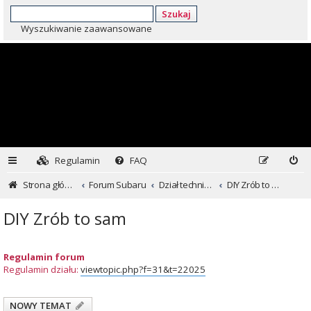
Szukaj
Wyszukiwanie zaawansowane
Regulamin
FAQ
Strona główna
Forum Subaru
Dział techniczny ...czyli dla kochających inaczej
DIY Zrób to sam
DIY Zrób to sam
Regulamin forum
Regulamin działu:
viewtopic.php?f=31&t=22025
NOWY TEMAT