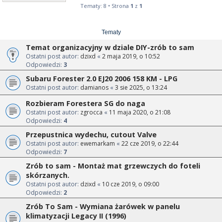
Tematy: 8 • Strona
1
z
1
Tematy
Temat organizacyjny w dziale DIY-zrób to sam
Ostatni post autor:
dzixd
«
2 maja 2019, o 10:52
Odpowiedzi:
3
Subaru Forester 2.0 EJ20 2006 158 KM - LPG
Ostatni post autor:
damianos
«
3 sie 2025, o 13:24
Rozbieram Forestera SG do naga
Ostatni post autor:
zgrocca
«
11 maja 2020, o 21:08
Odpowiedzi:
4
Przepustnica wydechu, cutout Valve
Ostatni post autor:
ewemarkam
«
22 cze 2019, o 22:44
Odpowiedzi:
7
Zrób to sam - Montaż mat grzewczych do foteli
skórzanych.
Ostatni post autor:
dzixd
«
10 cze 2019, o 09:00
Odpowiedzi:
2
Zrób To Sam - Wymiana żarówek w panelu
klimatyzacji Legacy II (1996)