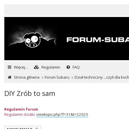
Więcej…
Regulamin
FAQ
Strona główna
Forum Subaru
Dział techniczny ...czyli dla ko
DIY Zrób to sam
Regulamin forum
Regulamin działu:
viewtopic.php?f=31&t=22025