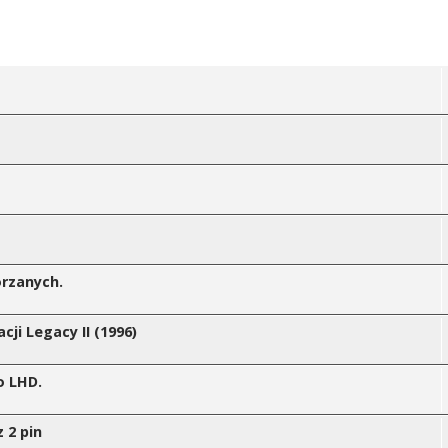
órzanych.
i Legacy II (1996)
o LHD.
 2 pin