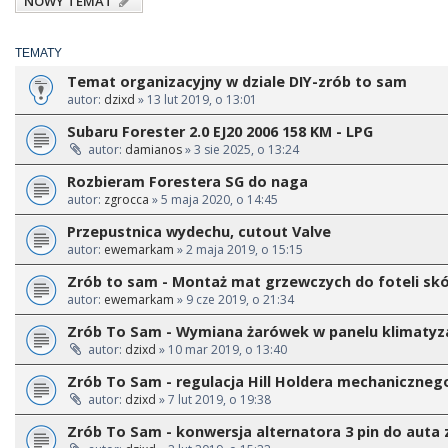
NOWY TEMAT
TEMATY
Temat organizacyjny w dziale DIY-zrób to sam
autor:
dzixd
» 13 lut 2019, o 13:01
Subaru Forester 2.0 EJ20 2006 158 KM - LPG
autor:
damianos
» 3 sie 2025, o 13:24
Rozbieram Forestera SG do naga
autor:
zgrocca
» 5 maja 2020, o 14:45
Przepustnica wydechu, cutout Valve
autor:
ewemarkam
» 2 maja 2019, o 15:15
Zrób to sam - Montaż mat grzewczych do foteli sk
autor:
ewemarkam
» 9 cze 2019, o 21:34
Zrób To Sam - Wymiana żarówek w panelu klimatyzacj
autor:
dzixd
» 10 mar 2019, o 13:40
Zrób To Sam - regulacja Hill Holdera mechaniczneg
autor:
dzixd
» 7 lut 2019, o 19:38
Zrób To Sam - konwersja alternatora 3 pin do auta z