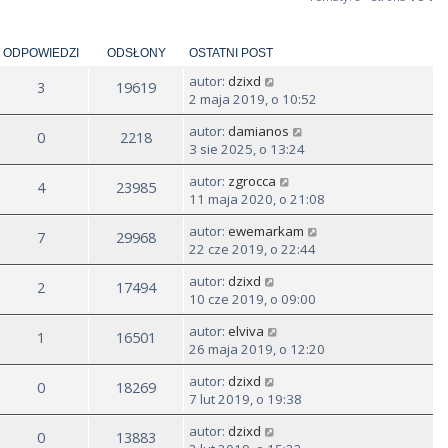
ODPOWIEDZI
ODSŁONY
OSTATNI POST
autor:
dzixd
3
19619
2 maja 2019, o 10:52
autor:
damianos
0
2218
3 sie 2025, o 13:24
autor:
zgrocca
4
23985
11 maja 2020, o 21:08
autor:
ewemarkam
7
29968
22 cze 2019, o 22:44
autor:
dzixd
2
17494
10 cze 2019, o 09:00
autor:
elviva
1
16501
26 maja 2019, o 12:20
autor:
dzixd
0
18269
7 lut 2019, o 19:38
autor:
dzixd
0
13883