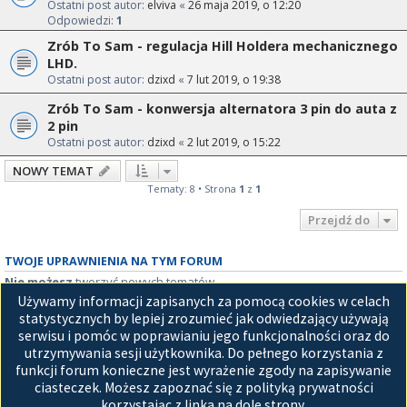
Ostatni post autor:
elviva
«
26 maja 2019, o 12:20
Odpowiedzi:
1
Zrób To Sam - regulacja Hill Holdera mechanicznego
LHD.
Ostatni post autor:
dzixd
«
7 lut 2019, o 19:38
Zrób To Sam - konwersja alternatora 3 pin do auta z
2 pin
Ostatni post autor:
dzixd
«
2 lut 2019, o 15:22
NOWY TEMAT
Tematy: 8 • Strona
1
z
1
Przejdź do
TWOJE UPRAWNIENIA NA TYM FORUM
Nie możesz
tworzyć nowych tematów
Nie możesz
odpowiadać w tematach
Używamy informacji zapisanych za pomocą cookies w celach
Nie możesz
zmieniać swoich postów
statystycznych by lepiej zrozumieć jak odwiedzający używają
Nie możesz
usuwać swoich postów
serwisu i pomóc w poprawianiu jego funkcjonalności oraz do
Nie możesz
dodawać załączników
utrzymywania sesji użytkownika. Do pełnego korzystania z
funkcji forum konieczne jest wyrażenie zgody na zapisywanie
Strona główna
ciasteczek. Możesz zapoznać się z polityką prywatności
korzystając z linka na dole strony.
Technologię dostarcza
phpBB
® Forum Software © phpBB Limited