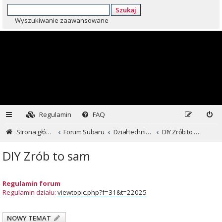
Szukaj
Wyszukiwanie zaawansowane
Regulamin
FAQ
Strona główna
Forum Subaru
Dział techniczny ...czyli dla kochających inaczej
DIY Zrób to sam
DIY Zrób to sam
Regulamin forum
Regulamin działu:
viewtopic.php?f=31&t=22025
NOWY TEMAT