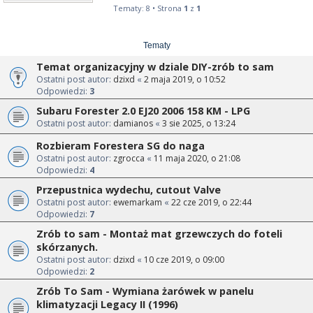
Tematy: 8 • Strona
1
z
1
Tematy
Temat organizacyjny w dziale DIY-zrób to sam
Ostatni post autor:
dzixd
«
2 maja 2019, o 10:52
Odpowiedzi:
3
Subaru Forester 2.0 EJ20 2006 158 KM - LPG
Ostatni post autor:
damianos
«
3 sie 2025, o 13:24
Rozbieram Forestera SG do naga
Ostatni post autor:
zgrocca
«
11 maja 2020, o 21:08
Odpowiedzi:
4
Przepustnica wydechu, cutout Valve
Ostatni post autor:
ewemarkam
«
22 cze 2019, o 22:44
Odpowiedzi:
7
Zrób to sam - Montaż mat grzewczych do foteli
skórzanych.
Ostatni post autor:
dzixd
«
10 cze 2019, o 09:00
Odpowiedzi:
2
Zrób To Sam - Wymiana żarówek w panelu
klimatyzacji Legacy II (1996)