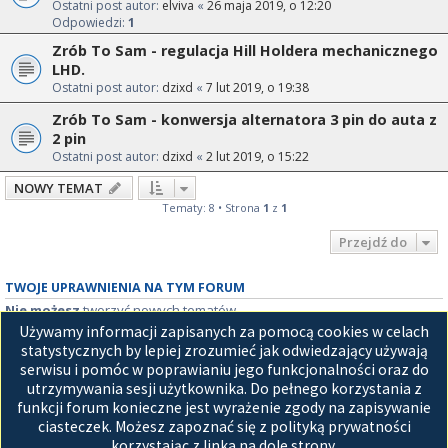
Ostatni post autor:
elviva
«
26 maja 2019, o 12:20
Odpowiedzi:
1
Zrób To Sam - regulacja Hill Holdera mechanicznego
LHD.
Ostatni post autor:
dzixd
«
7 lut 2019, o 19:38
Zrób To Sam - konwersja alternatora 3 pin do auta z
2 pin
Ostatni post autor:
dzixd
«
2 lut 2019, o 15:22
NOWY TEMAT
Tematy: 8 • Strona
1
z
1
Przejdź do
TWOJE UPRAWNIENIA NA TYM FORUM
Nie możesz
tworzyć nowych tematów
Nie możesz
odpowiadać w tematach
Używamy informacji zapisanych za pomocą cookies w celach
Nie możesz
zmieniać swoich postów
statystycznych by lepiej zrozumieć jak odwiedzający używają
Nie możesz
usuwać swoich postów
serwisu i pomóc w poprawianiu jego funkcjonalności oraz do
Nie możesz
dodawać załączników
utrzymywania sesji użytkownika. Do pełnego korzystania z
funkcji forum konieczne jest wyrażenie zgody na zapisywanie
Strona główna
ciasteczek. Możesz zapoznać się z polityką prywatności
korzystając z linka na dole strony.
Technologię dostarcza
phpBB
® Forum Software © phpBB Limited