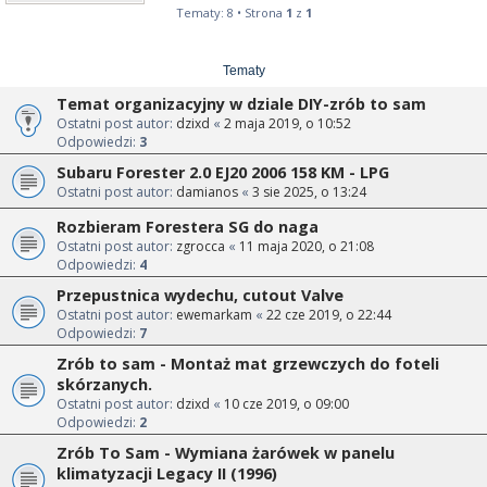
Tematy: 8 • Strona
1
z
1
Tematy
Temat organizacyjny w dziale DIY-zrób to sam
Ostatni post autor:
dzixd
«
2 maja 2019, o 10:52
Odpowiedzi:
3
Subaru Forester 2.0 EJ20 2006 158 KM - LPG
Ostatni post autor:
damianos
«
3 sie 2025, o 13:24
Rozbieram Forestera SG do naga
Ostatni post autor:
zgrocca
«
11 maja 2020, o 21:08
Odpowiedzi:
4
Przepustnica wydechu, cutout Valve
Ostatni post autor:
ewemarkam
«
22 cze 2019, o 22:44
Odpowiedzi:
7
Zrób to sam - Montaż mat grzewczych do foteli
skórzanych.
Ostatni post autor:
dzixd
«
10 cze 2019, o 09:00
Odpowiedzi:
2
Zrób To Sam - Wymiana żarówek w panelu
klimatyzacji Legacy II (1996)