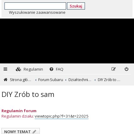
Szukaj
Wyszukiwanie zaawansowane
Regulamin
FAQ
Strona główna
Forum Subaru
Dział techniczny ...czyli dla kochających inaczej
DIY Zrób to sam
DIY Zrób to sam
Regulamin forum
Regulamin działu:
viewtopic.php?f=31&t=22025
NOWY TEMAT