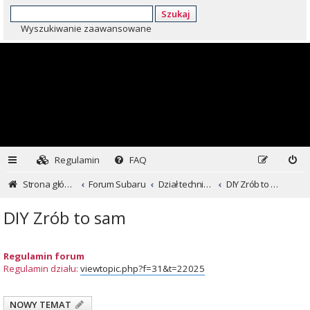
Szukaj
Wyszukiwanie zaawansowane
Regulamin
FAQ
Strona główna
Forum Subaru
Dział techniczny ...czyli dla kochających inaczej
DIY Zrób to sam
DIY Zrób to sam
Regulamin forum
Regulamin działu:
viewtopic.php?f=31&t=22025
NOWY TEMAT