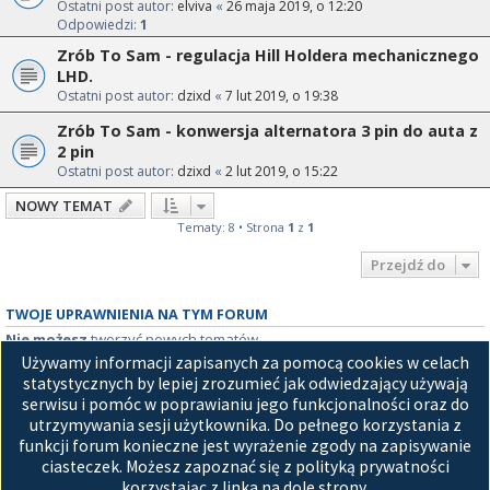
Ostatni post autor:
elviva
«
26 maja 2019, o 12:20
Odpowiedzi:
1
Zrób To Sam - regulacja Hill Holdera mechanicznego
LHD.
Ostatni post autor:
dzixd
«
7 lut 2019, o 19:38
Zrób To Sam - konwersja alternatora 3 pin do auta z
2 pin
Ostatni post autor:
dzixd
«
2 lut 2019, o 15:22
NOWY TEMAT
Tematy: 8 • Strona
1
z
1
Przejdź do
TWOJE UPRAWNIENIA NA TYM FORUM
Nie możesz
tworzyć nowych tematów
Nie możesz
odpowiadać w tematach
Używamy informacji zapisanych za pomocą cookies w celach
Nie możesz
zmieniać swoich postów
statystycznych by lepiej zrozumieć jak odwiedzający używają
Nie możesz
usuwać swoich postów
serwisu i pomóc w poprawianiu jego funkcjonalności oraz do
Nie możesz
dodawać załączników
utrzymywania sesji użytkownika. Do pełnego korzystania z
funkcji forum konieczne jest wyrażenie zgody na zapisywanie
Strona główna
ciasteczek. Możesz zapoznać się z polityką prywatności
korzystając z linka na dole strony.
Technologię dostarcza
phpBB
® Forum Software © phpBB Limited