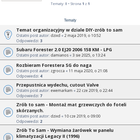
Tematy: 8 • Strona
1
z
1
Tematy
Temat organizacyjny w dziale DIY-zrób to sam
Ostatni post autor:
dzixd
«
2 maja 2019, o 10:52
Odpowiedzi:
3
Subaru Forester 2.0 EJ20 2006 158 KM - LPG
Ostatni post autor:
damianos
«
3 sie 2025, o 13:24
Rozbieram Forestera SG do naga
Ostatni post autor:
zgrocca
«
11 maja 2020, o 21:08
Odpowiedzi:
4
Przepustnica wydechu, cutout Valve
Ostatni post autor:
ewemarkam
«
22 cze 2019, o 22:44
Odpowiedzi:
7
Zrób to sam - Montaż mat grzewczych do foteli
skórzanych.
Ostatni post autor:
dzixd
«
10 cze 2019, o 09:00
Odpowiedzi:
2
Zrób To Sam - Wymiana żarówek w panelu
klimatyzacji Legacy II (1996)