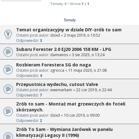
Tematy: 8 • Strona
1
z
1
Tematy
Temat organizacyjny w dziale DIY-zrób to sam
Ostatni post autor:
dzixd
«
2 maja 2019, o 10:52
Odpowiedzi:
3
Subaru Forester 2.0 EJ20 2006 158 KM - LPG
Ostatni post autor:
damianos
«
3 sie 2025, o 13:24
Rozbieram Forestera SG do naga
Ostatni post autor:
zgrocca
«
11 maja 2020, o 21:08
Odpowiedzi:
4
Przepustnica wydechu, cutout Valve
Ostatni post autor:
ewemarkam
«
22 cze 2019, o 22:44
Odpowiedzi:
7
Zrób to sam - Montaż mat grzewczych do foteli
skórzanych.
Ostatni post autor:
dzixd
«
10 cze 2019, o 09:00
Odpowiedzi:
2
Zrób To Sam - Wymiana żarówek w panelu
klimatyzacji Legacy II (1996)