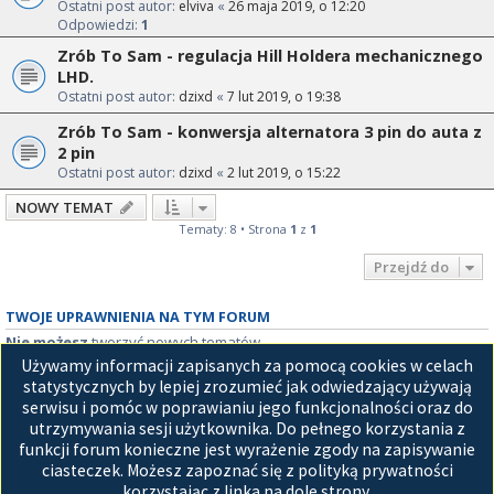
Ostatni post autor:
elviva
«
26 maja 2019, o 12:20
Odpowiedzi:
1
Zrób To Sam - regulacja Hill Holdera mechanicznego
LHD.
Ostatni post autor:
dzixd
«
7 lut 2019, o 19:38
Zrób To Sam - konwersja alternatora 3 pin do auta z
2 pin
Ostatni post autor:
dzixd
«
2 lut 2019, o 15:22
NOWY TEMAT
Tematy: 8 • Strona
1
z
1
Przejdź do
TWOJE UPRAWNIENIA NA TYM FORUM
Nie możesz
tworzyć nowych tematów
Nie możesz
odpowiadać w tematach
Używamy informacji zapisanych za pomocą cookies w celach
Nie możesz
zmieniać swoich postów
statystycznych by lepiej zrozumieć jak odwiedzający używają
Nie możesz
usuwać swoich postów
serwisu i pomóc w poprawianiu jego funkcjonalności oraz do
Nie możesz
dodawać załączników
utrzymywania sesji użytkownika. Do pełnego korzystania z
funkcji forum konieczne jest wyrażenie zgody na zapisywanie
Strona główna
ciasteczek. Możesz zapoznać się z polityką prywatności
korzystając z linka na dole strony.
Technologię dostarcza
phpBB
® Forum Software © phpBB Limited