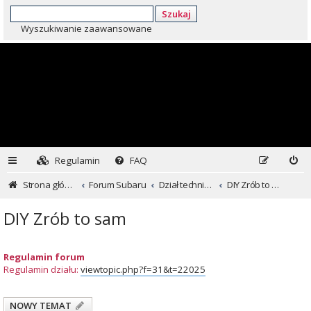
Szukaj
Wyszukiwanie zaawansowane
Regulamin
FAQ
Strona główna
Forum Subaru
Dział techniczny ...czyli dla kochających inaczej
DIY Zrób to sam
DIY Zrób to sam
Regulamin forum
Regulamin działu:
viewtopic.php?f=31&t=22025
NOWY TEMAT