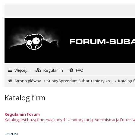
Więcej…
Regulamin
FAQ
Strona główna
Kupię/Sprzedam Subaru i nie tylko...
Katalog f
Katalog firm
Regulamin forum
Katalog jest bazą firm związanych z motoryzacją. Administracja Forum 
FORUM