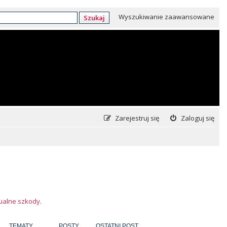
Wyszukiwanie zaawansowane
Szukaj
Zarejestruj się
Zaloguj się
tualne szkody.
TEMATY
POSTY
OSTATNI POST