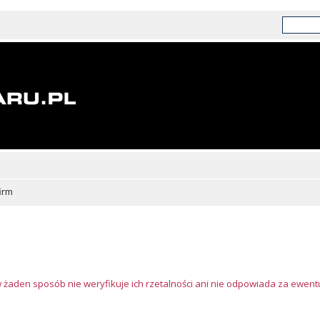
irm
w żaden sposób nie weryfikuje ich rzetalności ani nie odpowiada za ewen