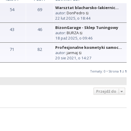
Warsztat blacharsko-lakiernic…
54
69
W
autor:
DonPedro
y
22 lut 2025, o 18:44
ś
BizonGarage - Sklep Tuningowy
w
43
46
W
autor:
BURZA
i
y
18 paź 2025, o 09:46
e
ś
t
Profesjonalne kosmetyki samoc…
w
71
82
l
W
autor:
jarmaj
i
n
y
20 sie 2021, o 14:27
e
a
ś
t
j
w
l
n
Tematy: 0 • Strona
1
z
1
i
n
o
e
a
w
t
j
s
l
n
Przejdź do
z
n
o
y
a
w
p
j
s
o
n
z
s
o
y
t
w
p
s
o