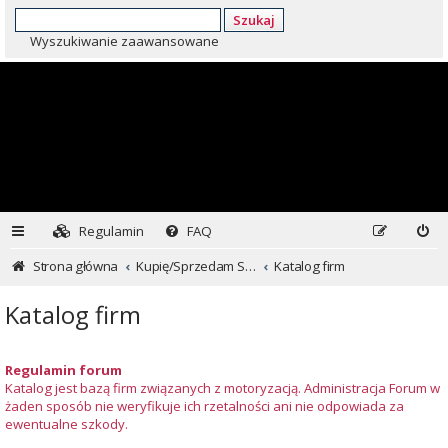
Szukaj
Wyszukiwanie zaawansowane
Regulamin
FAQ
Strona główna
Kupię/Sprzedam Subaru i nie tylko...
Katalog firm
Katalog firm
Regulamin forum
Katalog jest bazą firm związanych z motoryzacją. Administracja Forum w
żaden sposób nie weryfikuje ich rzetalności ani nie odpowiada za
ewentualne szkody.