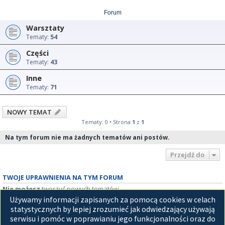
Forum
Warsztaty
Tematy:
54
Części
Tematy:
43
Inne
Tematy:
71
NOWY TEMAT
Tematy: 0 • Strona
1
z
1
Na tym forum nie ma żadnych tematów ani postów.
Przejdź do
TWOJE UPRAWNIENIA NA TYM FORUM
Nie możesz
tworzyć nowych tematów
Nie możesz
odpowiadać w tematach
Używamy informacji zapisanych za pomocą cookies w celach
Nie możesz
zmieniać swoich postów
statystycznych by lepiej zrozumieć jak odwiedzający używają
Nie możesz
usuwać swoich postów
serwisu i pomóc w poprawianiu jego funkcjonalności oraz do
Nie możesz
dodawać załączników