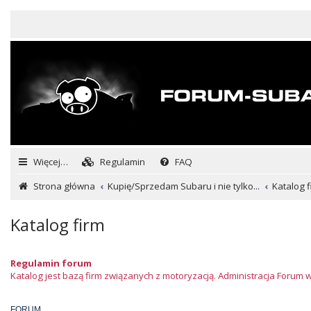
Więcej…
Regulamin
FAQ
Strona główna
Kupię/Sprzedam Subaru i nie tylko...
Katalog f
Katalog firm
Regulamin forum
Katalog jest bazą firm związanych z motoryzacją. Administracja Forum 
FORUM