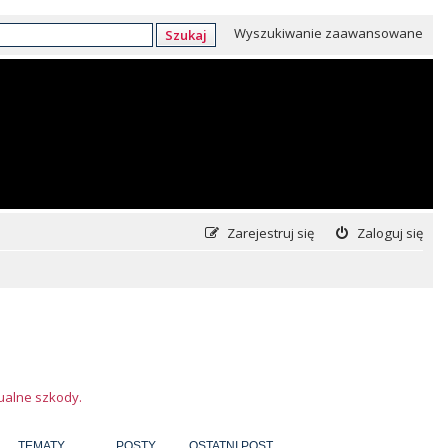
Wyszukiwanie zaawansowane
Szukaj
Zarejestruj się
Zaloguj się
tualne szkody.
TEMATY
POSTY
OSTATNI POST