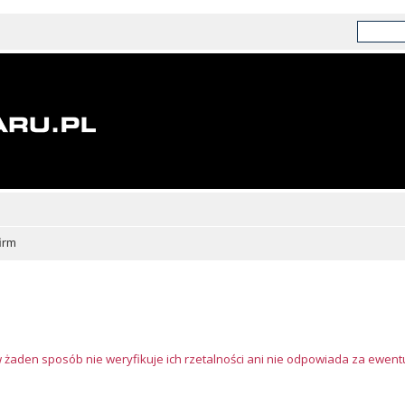
irm
w żaden sposób nie weryfikuje ich rzetalności ani nie odpowiada za ewen