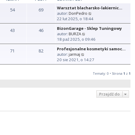
Warsztat blacharsko-lakiernic…
54
69
W
autor:
DonPedro
y
22 lut 2025, o 18:44
ś
BizonGarage - Sklep Tuningowy
w
43
46
W
autor:
BURZA
i
y
18 paź 2025, o 09:46
e
ś
t
Profesjonalne kosmetyki samoc…
w
71
82
l
W
autor:
jarmaj
i
n
y
20 sie 2021, o 14:27
e
a
ś
t
j
w
l
n
Tematy: 0 • Strona
1
z
1
i
n
o
e
a
w
t
j
s
l
n
Przejdź do
z
n
o
y
a
w
p
j
s
o
n
z
s
o
y
t
w
p
s
o