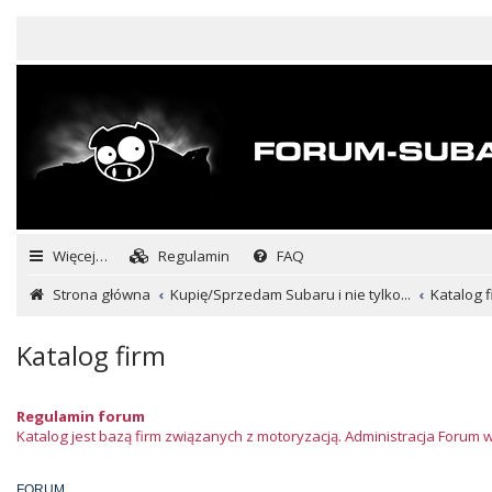
Więcej…
Regulamin
FAQ
Strona główna
Kupię/Sprzedam Subaru i nie tylko...
Katalog f
Katalog firm
Regulamin forum
Katalog jest bazą firm związanych z motoryzacją. Administracja Forum 
FORUM