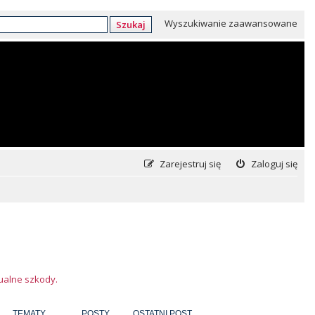
Wyszukiwanie zaawansowane
Szukaj
Zarejestruj się
Zaloguj się
tualne szkody.
TEMATY
POSTY
OSTATNI POST