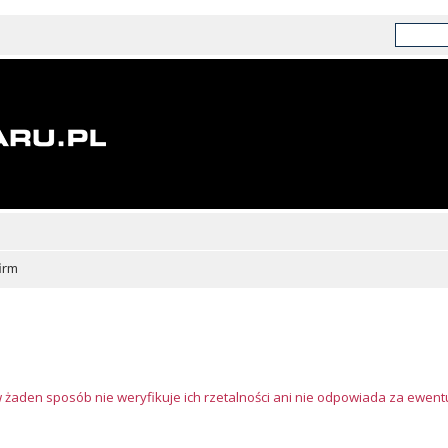
irm
w żaden sposób nie weryfikuje ich rzetalności ani nie odpowiada za ewen