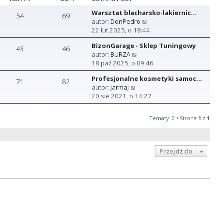
Warsztat blacharsko-lakiernic…
54
69
W
autor:
DonPedro
y
22 lut 2025, o 18:44
ś
BizonGarage - Sklep Tuningowy
w
43
46
W
autor:
BURZA
i
y
18 paź 2025, o 09:46
e
ś
t
Profesjonalne kosmetyki samoc…
w
71
82
l
W
autor:
jarmaj
i
n
y
20 sie 2021, o 14:27
e
a
ś
t
j
w
l
n
Tematy: 0 • Strona
1
z
1
i
n
o
e
a
w
t
j
s
l
n
Przejdź do
z
n
o
y
a
w
p
j
s
o
n
z
s
o
y
t
w
p
s
o