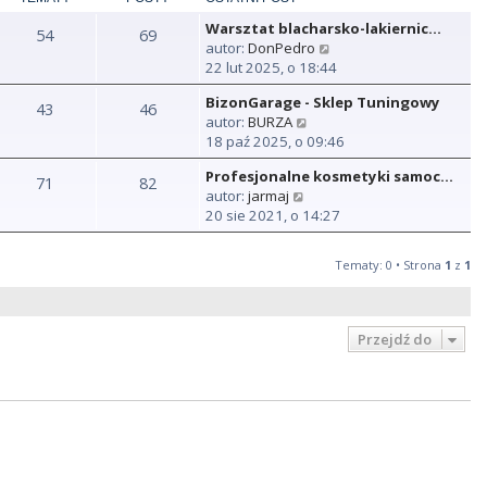
Warsztat blacharsko-lakiernic…
54
69
W
autor:
DonPedro
y
22 lut 2025, o 18:44
ś
BizonGarage - Sklep Tuningowy
w
43
46
W
autor:
BURZA
i
y
18 paź 2025, o 09:46
e
ś
t
Profesjonalne kosmetyki samoc…
w
71
82
l
W
autor:
jarmaj
i
n
y
20 sie 2021, o 14:27
e
a
ś
t
j
w
l
n
Tematy: 0 • Strona
1
z
1
i
n
o
e
a
w
t
j
s
l
n
Przejdź do
z
n
o
y
a
w
p
j
s
o
n
z
s
o
y
t
w
p
s
o