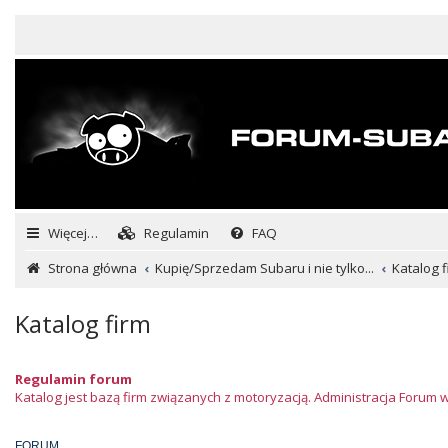
Więcej…
Regulamin
FAQ
Strona główna
Kupię/Sprzedam Subaru i nie tylko...
Katalog f
Katalog firm
Regulamin forum
Katalog jest bazą firm związanych z motoryzacją. Administracja Forum 
FORUM