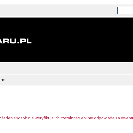
irm
w żaden sposób nie weryfikuje ich rzetalności ani nie odpowiada za ewen