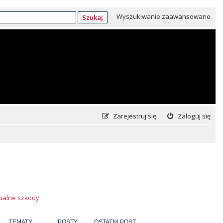
Wyszukiwanie zaawansowane
Szukaj
Zarejestruj się
Zaloguj się
tualne szkody.
TEMATY
POSTY
OSTATNI POST