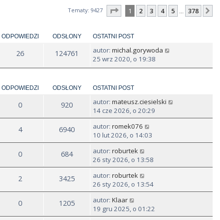
Strona
1
z
378
Tematy: 9427
1
2
3
4
5
378
N
…
ODPOWIEDZI
ODSŁONY
OSTATNI POST
autor:
michal.gorywoda
26
124761
25 wrz 2020, o 19:38
ODPOWIEDZI
ODSŁONY
OSTATNI POST
autor:
mateusz.ciesielski
0
920
14 cze 2026, o 20:29
autor:
romek076
4
6940
10 lut 2026, o 14:03
autor:
roburtek
0
684
26 sty 2026, o 13:58
autor:
roburtek
2
3425
26 sty 2026, o 13:54
autor:
Klaar
0
1205
19 gru 2025, o 01:22