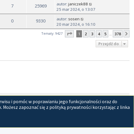
autor:
janiczek88
7
25969
25 mar 2024, o 13:07
autor:
sosen
0
9330
20 mar 2024, o 16:10
Strona
1
z
378
Tematy: 9427
1
2
3
4
5
378
N
…
Przejdź do
tracyjny
Usuń ciasteczka witryny
Strefa czasowa
UTC+02:00
rwisu i pomóc w poprawianiu jego funkcjonalności oraz do
 Możesz zapoznać się z polityką prywatności korzystając z linka