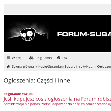
Więcej…
Regulamin
FAQ
Strona główna
Kupię/Sprzedam Subaru i nie tylko...
Ogłoszeni
Ogłoszenia: Części i inne
Regulamin forum
Jeśli kupujesz coś z ogłoszenia na Forum robis
Administracja nie ponosi żadnej odpowiedzialności za zamieszczane ogło