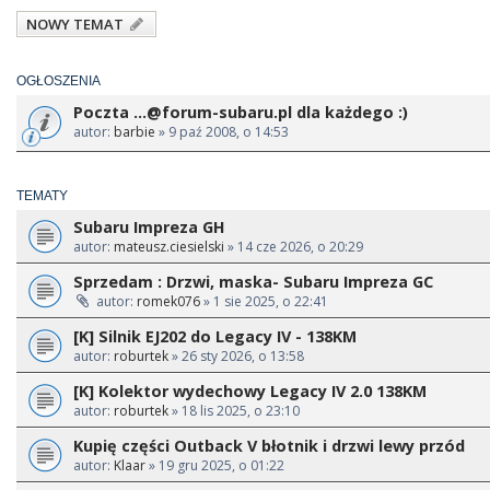
NOWY TEMAT
OGŁOSZENIA
Poczta
...@forum-subaru.pl
dla każdego :)
autor:
barbie
» 9 paź 2008, o 14:53
TEMATY
Subaru Impreza GH
autor:
mateusz.ciesielski
» 14 cze 2026, o 20:29
Sprzedam : Drzwi, maska- Subaru Impreza GC
autor:
romek076
» 1 sie 2025, o 22:41
[K] Silnik EJ202 do Legacy IV - 138KM
autor:
roburtek
» 26 sty 2026, o 13:58
[K] Kolektor wydechowy Legacy IV 2.0 138KM
autor:
roburtek
» 18 lis 2025, o 23:10
Kupię części Outback V błotnik i drzwi lewy przód
autor:
Klaar
» 19 gru 2025, o 01:22