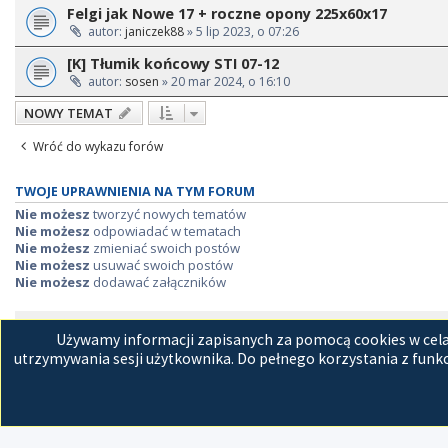
Felgi jak Nowe 17 + roczne opony 225x60x17
autor:
janiczek88
» 5 lip 2023, o 07:26
[K] Tłumik końcowy STI 07-12
autor:
sosen
» 20 mar 2024, o 16:10
NOWY TEMAT
Wróć do wykazu forów
TWOJE UPRAWNIENIA NA TYM FORUM
Nie możesz
tworzyć nowych tematów
Nie możesz
odpowiadać w tematach
Nie możesz
zmieniać swoich postów
Nie możesz
usuwać swoich postów
Nie możesz
dodawać załączników
Strona główna
Kon
Używamy informacji zapisanych za pomocą cookies w celac
utrzymywania sesji użytkownika. Do pełnego korzystania z funkc