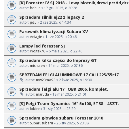
[K] Forester IV SJ 2018 - Lewy błotnik,drzwi przód,drz
autor:
bohun
» 17 gru 2025, o 20:28
Sprzedam silnik ej22 z legacy 2
autor:
jeżu
» 2 cze 2025, o 14:34
Parownik klimatyzacji Subaru XV
autor:
Aniagie
» 1 cze 2025, o 20:46
Lampy led forester SJ
autor:
Wojtek76
» 6 maja 2025, o 22:46
Sprzedam kilka części do Imprezy GT
autor:
michalsw
» 14 mar 2025, o 07:36
SPRZEDAM FELGI ALUMINIOWE 17 CALI 225/55r17
autor:
mw23mw23
» 2 kwie 2025, o 19:30
Sprzedam felgi alu 17" OBK 2006, komplet.
autor:
maruda
» 18 mar 2025, o 21:01
[S] Felgi Team Dynamics 16" 5x100, ET38 - 4SZT.
autor:
lokiee
» 31 sty 2025, o 23:29
Sprzedam głowice subaru Forester 2010
autor:
Subarusubaru
» 26 sty 2025, o 23:38