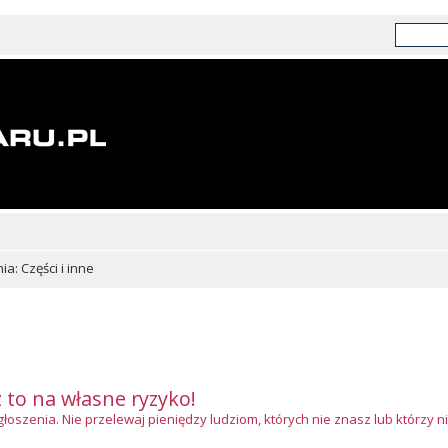
a: Części i inne
z to na własne ryzyko!
szenia. Nie przelewaj pieniędzy ludziom, których nie znasz lub którzy ni