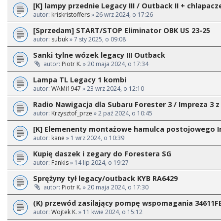
[K] lampy przednie Legacy III / Outback II + chlapacz
autor:
kriskristoffers
» 26 wrz 2024, o 17:26
[Sprzedam] START/STOP Eliminator OBK US 23-25
autor:
subuk
» 7 sty 2025, o 09:08
Sanki tylne wózek legacy III Outback
autor:
Piotr K.
» 20 maja 2024, o 17:34
Lampa TL Legacy 1 kombi
autor:
WAMi1947
» 23 wrz 2024, o 12:10
Radio Nawigacja dla Subaru Forester 3 / Impreza 3 z
autor:
Krzysztof_prze
» 2 paź 2024, o 10:45
[K] Elemenenty montażowe hamulca postojowego I
autor:
kane
» 1 wrz 2024, o 10:39
Kupię daszek i zegary do Forestera SG
autor:
Fankis
» 14 lip 2024, o 19:27
Sprężyny tył legacy/outback KYB RA6429
autor:
Piotr K.
» 20 maja 2024, o 17:30
(K) przewód zasilający pompę wspomagania 34611F
autor:
Wojtek K.
» 11 kwie 2024, o 15:12