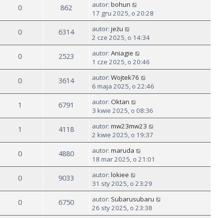
autor:
bohun
0
862
17 gru 2025, o 20:28
autor:
jeżu
0
6314
2 cze 2025, o 14:34
autor:
Aniagie
0
2523
1 cze 2025, o 20:46
autor:
Wojtek76
0
3614
6 maja 2025, o 22:46
autor:
Oktan
1
6791
3 kwie 2025, o 08:36
autor:
mw23mw23
1
4118
2 kwie 2025, o 19:37
autor:
maruda
0
4880
18 mar 2025, o 21:01
autor:
lokiee
0
9033
31 sty 2025, o 23:29
autor:
Subarusubaru
0
6750
26 sty 2025, o 23:38