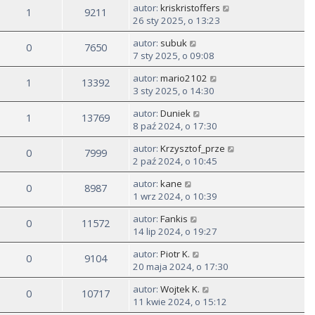
autor:
kriskristoffers
1
9211
26 sty 2025, o 13:23
autor:
subuk
0
7650
7 sty 2025, o 09:08
autor:
mario2102
1
13392
3 sty 2025, o 14:30
autor:
Duniek
1
13769
8 paź 2024, o 17:30
autor:
Krzysztof_prze
0
7999
2 paź 2024, o 10:45
autor:
kane
0
8987
1 wrz 2024, o 10:39
autor:
Fankis
0
11572
14 lip 2024, o 19:27
autor:
Piotr K.
0
9104
20 maja 2024, o 17:30
autor:
Wojtek K.
0
10717
11 kwie 2024, o 15:12