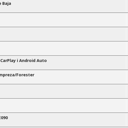
e Baja
 CarPlay i Android Auto
mpreza/Forester
E090