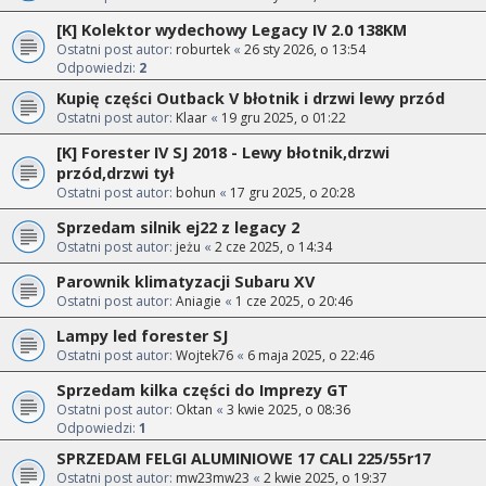
[K] Kolektor wydechowy Legacy IV 2.0 138KM
Ostatni post autor:
roburtek
«
26 sty 2026, o 13:54
Odpowiedzi:
2
Kupię części Outback V błotnik i drzwi lewy przód
Ostatni post autor:
Klaar
«
19 gru 2025, o 01:22
[K] Forester IV SJ 2018 - Lewy błotnik,drzwi
przód,drzwi tył
Ostatni post autor:
bohun
«
17 gru 2025, o 20:28
Sprzedam silnik ej22 z legacy 2
Ostatni post autor:
jeżu
«
2 cze 2025, o 14:34
Parownik klimatyzacji Subaru XV
Ostatni post autor:
Aniagie
«
1 cze 2025, o 20:46
Lampy led forester SJ
Ostatni post autor:
Wojtek76
«
6 maja 2025, o 22:46
Sprzedam kilka części do Imprezy GT
Ostatni post autor:
Oktan
«
3 kwie 2025, o 08:36
Odpowiedzi:
1
SPRZEDAM FELGI ALUMINIOWE 17 CALI 225/55r17
Ostatni post autor:
mw23mw23
«
2 kwie 2025, o 19:37