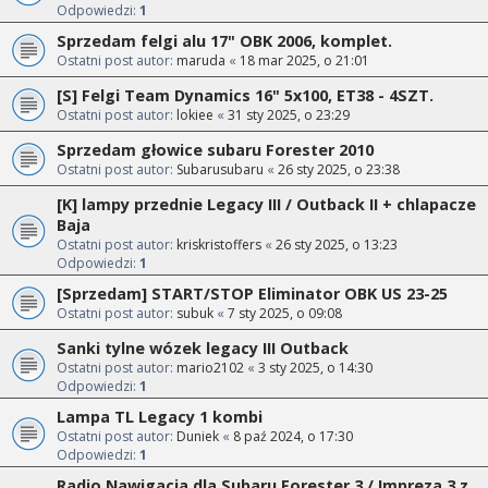
Odpowiedzi:
1
Sprzedam felgi alu 17" OBK 2006, komplet.
Ostatni post autor:
maruda
«
18 mar 2025, o 21:01
[S] Felgi Team Dynamics 16" 5x100, ET38 - 4SZT.
Ostatni post autor:
lokiee
«
31 sty 2025, o 23:29
Sprzedam głowice subaru Forester 2010
Ostatni post autor:
Subarusubaru
«
26 sty 2025, o 23:38
[K] lampy przednie Legacy III / Outback II + chlapacze
Baja
Ostatni post autor:
kriskristoffers
«
26 sty 2025, o 13:23
Odpowiedzi:
1
[Sprzedam] START/STOP Eliminator OBK US 23-25
Ostatni post autor:
subuk
«
7 sty 2025, o 09:08
Sanki tylne wózek legacy III Outback
Ostatni post autor:
mario2102
«
3 sty 2025, o 14:30
Odpowiedzi:
1
Lampa TL Legacy 1 kombi
Ostatni post autor:
Duniek
«
8 paź 2024, o 17:30
Odpowiedzi:
1
Radio Nawigacja dla Subaru Forester 3 / Impreza 3 z