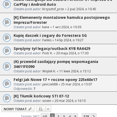
CarPlay i Android Auto
Ostatni post autor:
Krzysztof_prze
«
2 paź 2024, o 10:45
[K] Elemenenty montażowe hamulca postojowego
Impreza/Forester
Ostatni post autor:
kane
«
1 wrz 2024, o 10:39
Kupię daszek i zegary do Forestera SG
Ostatni post autor:
Fankis
«
14 lip 2024, o 19:27
Sprężyny tył legacy/outback KYB RA6429
Ostatni post autor:
Piotr K.
«
20 maja 2024, o 17:30
(K) przewód zasilający pompę wspomagania
34611FE090
Ostatni post autor:
Wojtek K.
«
11 kwie 2024, o 15:12
Felgi jak Nowe 17 + roczne opony 225x60x17
Ostatni post autor:
janiczek88
«
25 mar 2024, o 13:07
Odpowiedzi:
7
[K] Tłumik końcowy STI 07-12
Ostatni post autor:
sosen
«
20 mar 2024, o 16:10
NOWY TEMAT
Strona
1
z
378
Tematy: 9427
1
2
3
4
5
378
Następna
…