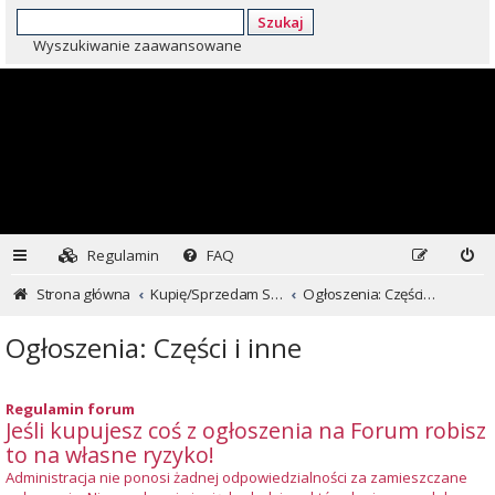
Szukaj
Wyszukiwanie zaawansowane
Regulamin
FAQ
Strona główna
Kupię/Sprzedam Subaru i nie tylko...
Ogłoszenia: Części i inne
Ogłoszenia: Części i inne
Regulamin forum
Jeśli kupujesz coś z ogłoszenia na Forum robisz
to na własne ryzyko!
Administracja nie ponosi żadnej odpowiedzialności za zamieszczane