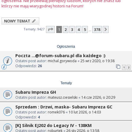
ogłoszenia. Nie przelewaj pieniędzy ludziom, których nie znasz lub
którzy nie mają wiarygodnej historii na Forum!
NOWY TEMAT
Strona
1
z
378
Tematy: 9427
1
2
3
4
5
378
Następna
…
Ogłoszenia
Poczta
...@forum-subaru.pl
dla każdego :)
Ostatni post autor:
michal.gorywoda
«
25 wrz 2020, o 19:38
Odpowiedzi:
26
1
2
Tematy
Subaru Impreza GH
Ostatni post autor:
mateusz.ciesielski
«
14 cze 2026, o 20:29
Sprzedam : Drzwi, maska- Subaru Impreza GC
Ostatni post autor:
romek076
«
10 lut 2026, o 14:03
Odpowiedzi:
4
[K] Silnik EJ202 do Legacy IV - 138KM
Ostatni post autor:
roburtek
«
26 sty 2026, o 13:58