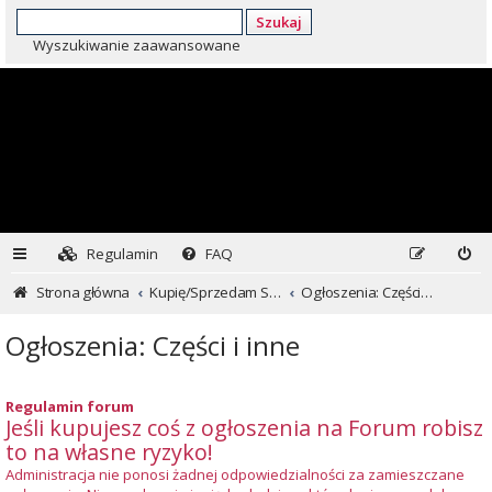
Szukaj
Wyszukiwanie zaawansowane
Regulamin
FAQ
Strona główna
Kupię/Sprzedam Subaru i nie tylko...
Ogłoszenia: Części i inne
Ogłoszenia: Części i inne
Regulamin forum
Jeśli kupujesz coś z ogłoszenia na Forum robisz
to na własne ryzyko!
Administracja nie ponosi żadnej odpowiedzialności za zamieszczane