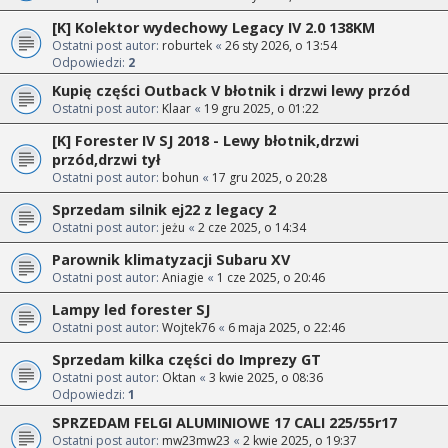
[K] Kolektor wydechowy Legacy IV 2.0 138KM
Ostatni post autor:
roburtek
«
26 sty 2026, o 13:54
Odpowiedzi:
2
Kupię części Outback V błotnik i drzwi lewy przód
Ostatni post autor:
Klaar
«
19 gru 2025, o 01:22
[K] Forester IV SJ 2018 - Lewy błotnik,drzwi
przód,drzwi tył
Ostatni post autor:
bohun
«
17 gru 2025, o 20:28
Sprzedam silnik ej22 z legacy 2
Ostatni post autor:
jeżu
«
2 cze 2025, o 14:34
Parownik klimatyzacji Subaru XV
Ostatni post autor:
Aniagie
«
1 cze 2025, o 20:46
Lampy led forester SJ
Ostatni post autor:
Wojtek76
«
6 maja 2025, o 22:46
Sprzedam kilka części do Imprezy GT
Ostatni post autor:
Oktan
«
3 kwie 2025, o 08:36
Odpowiedzi:
1
SPRZEDAM FELGI ALUMINIOWE 17 CALI 225/55r17
Ostatni post autor:
mw23mw23
«
2 kwie 2025, o 19:37