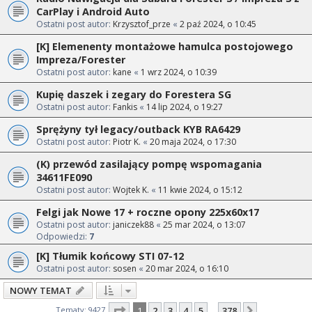
CarPlay i Android Auto
Ostatni post autor:
Krzysztof_prze
«
2 paź 2024, o 10:45
[K] Elemenenty montażowe hamulca postojowego
Impreza/Forester
Ostatni post autor:
kane
«
1 wrz 2024, o 10:39
Kupię daszek i zegary do Forestera SG
Ostatni post autor:
Fankis
«
14 lip 2024, o 19:27
Sprężyny tył legacy/outback KYB RA6429
Ostatni post autor:
Piotr K.
«
20 maja 2024, o 17:30
(K) przewód zasilający pompę wspomagania
34611FE090
Ostatni post autor:
Wojtek K.
«
11 kwie 2024, o 15:12
Felgi jak Nowe 17 + roczne opony 225x60x17
Ostatni post autor:
janiczek88
«
25 mar 2024, o 13:07
Odpowiedzi:
7
[K] Tłumik końcowy STI 07-12
Ostatni post autor:
sosen
«
20 mar 2024, o 16:10
NOWY TEMAT
Strona
1
z
378
Tematy: 9427
1
2
3
4
5
378
Następna
…