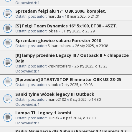
Odpowiedzi:
1
Sprzedam felgi alu 17" OBK 2006, komplet.
Ostatni post autor:
maruda
«
18 mar 2025, o 21:01
[S] Felgi Team Dynamics 16" 5x100, ET38 - 4SZT.
Ostatni post autor:
lokiee
«
31 sty 2025, o 23:29
Sprzedam głowice subaru Forester 2010
Ostatni post autor:
Subarusubaru
«
26 sty 2025, o 23:38
[K] lampy przednie Legacy III / Outback II + chlapacze
Baja
Ostatni post autor:
kriskristoffers
«
26 sty 2025, o 13:23
Odpowiedzi:
1
[Sprzedam] START/STOP Eliminator OBK US 23-25
Ostatni post autor:
subuk
«
7 sty 2025, o 09:08
Sanki tylne wózek legacy III Outback
Ostatni post autor:
mario2102
«
3 sty 2025, o 14:30
Odpowiedzi:
1
Lampa TL Legacy 1 kombi
Ostatni post autor:
Duniek
«
8 paź 2024, o 17:30
Odpowiedzi:
1
Radio Nawigacja dla Subaru Forester 3 / Impreza 3 z