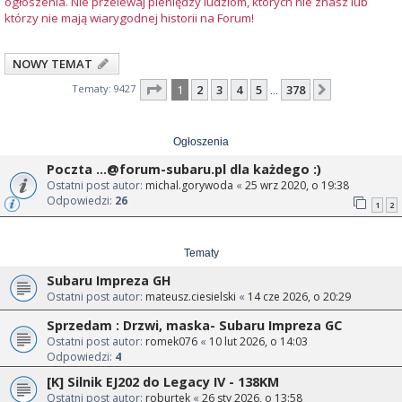
ogłoszenia. Nie przelewaj pieniędzy ludziom, których nie znasz lub
którzy nie mają wiarygodnej historii na Forum!
NOWY TEMAT
Strona
1
z
378
Tematy: 9427
1
2
3
4
5
378
Następna
…
Ogłoszenia
Poczta
...@forum-subaru.pl
dla każdego :)
Ostatni post autor:
michal.gorywoda
«
25 wrz 2020, o 19:38
Odpowiedzi:
26
1
2
Tematy
Subaru Impreza GH
Ostatni post autor:
mateusz.ciesielski
«
14 cze 2026, o 20:29
Sprzedam : Drzwi, maska- Subaru Impreza GC
Ostatni post autor:
romek076
«
10 lut 2026, o 14:03
Odpowiedzi:
4
[K] Silnik EJ202 do Legacy IV - 138KM
Ostatni post autor:
roburtek
«
26 sty 2026, o 13:58