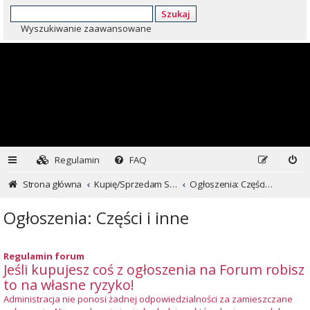
Szukaj
Wyszukiwanie zaawansowane
Regulamin
FAQ
Strona główna
Kupię/Sprzedam Subaru i nie tylko...
Ogłoszenia: Części i inne
Ogłoszenia: Części i inne
Regulamin forum
Jeśli kupujesz coś z ogłoszenia na Forum robisz
to na własne ryzyko!
Administracja nie ponosi żadnej odpowiedzialności za zamieszczane