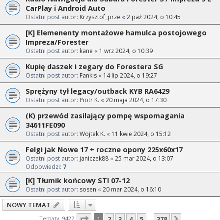
CarPlay i Android Auto
Ostatni post autor:
Krzysztof_prze
«
2 paź 2024, o 10:45
[K] Elemenenty montażowe hamulca postojowego
Impreza/Forester
Ostatni post autor:
kane
«
1 wrz 2024, o 10:39
Kupię daszek i zegary do Forestera SG
Ostatni post autor:
Fankis
«
14 lip 2024, o 19:27
Sprężyny tył legacy/outback KYB RA6429
Ostatni post autor:
Piotr K.
«
20 maja 2024, o 17:30
(K) przewód zasilający pompę wspomagania
34611FE090
Ostatni post autor:
Wojtek K.
«
11 kwie 2024, o 15:12
Felgi jak Nowe 17 + roczne opony 225x60x17
Ostatni post autor:
janiczek88
«
25 mar 2024, o 13:07
Odpowiedzi:
7
[K] Tłumik końcowy STI 07-12
Ostatni post autor:
sosen
«
20 mar 2024, o 16:10
NOWY TEMAT
Strona
1
z
378
Tematy: 9427
1
2
3
4
5
378
Następna
…