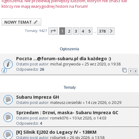
ogłoszenia. Nie przelewaj pieniędzy ludziom, których nie znasz lub
którzy nie mają wiarygodnej historii na Forum!
NOWY TEMAT
Strona
1
z
378
Tematy: 9427
1
2
3
4
5
378
Następna
…
Ogłoszenia
Poczta
...@forum-subaru.pl
dla każdego :)
Ostatni post autor:
michal.gorywoda
«
25 wrz 2020, o 19:38
Odpowiedzi:
26
1
2
Tematy
Subaru Impreza GH
Ostatni post autor:
mateusz.ciesielski
«
14 cze 2026, o 20:29
Sprzedam : Drzwi, maska- Subaru Impreza GC
Ostatni post autor:
romek076
«
10 lut 2026, o 14:03
Odpowiedzi:
4
[K] Silnik EJ202 do Legacy IV - 138KM
Ostatni post autor:
roburtek
«
26 sty 2026, o 13:58