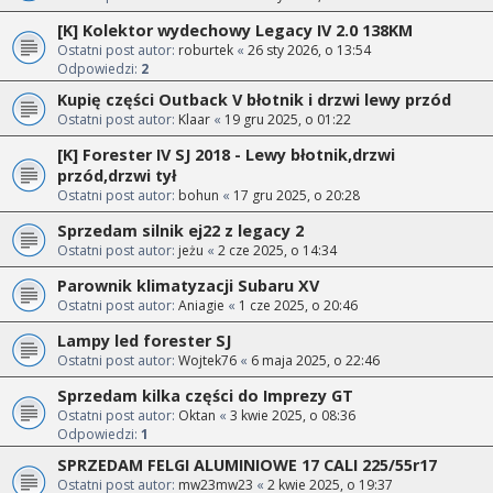
[K] Kolektor wydechowy Legacy IV 2.0 138KM
Ostatni post autor:
roburtek
«
26 sty 2026, o 13:54
Odpowiedzi:
2
Kupię części Outback V błotnik i drzwi lewy przód
Ostatni post autor:
Klaar
«
19 gru 2025, o 01:22
[K] Forester IV SJ 2018 - Lewy błotnik,drzwi
przód,drzwi tył
Ostatni post autor:
bohun
«
17 gru 2025, o 20:28
Sprzedam silnik ej22 z legacy 2
Ostatni post autor:
jeżu
«
2 cze 2025, o 14:34
Parownik klimatyzacji Subaru XV
Ostatni post autor:
Aniagie
«
1 cze 2025, o 20:46
Lampy led forester SJ
Ostatni post autor:
Wojtek76
«
6 maja 2025, o 22:46
Sprzedam kilka części do Imprezy GT
Ostatni post autor:
Oktan
«
3 kwie 2025, o 08:36
Odpowiedzi:
1
SPRZEDAM FELGI ALUMINIOWE 17 CALI 225/55r17
Ostatni post autor:
mw23mw23
«
2 kwie 2025, o 19:37