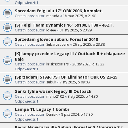
Odpowiedzi:
1
Sprzedam felgi alu 17" OBK 2006, komplet.
Ostatni post autor:
maruda
«
18 mar 2025, o 21:01
[S] Felgi Team Dynamics 16" 5x100, ET38 - 4SZT.
Ostatni post autor:
lokiee
«
31 sty 2025, o 23:29
Sprzedam głowice subaru Forester 2010
Ostatni post autor:
Subarusubaru
«
26 sty 2025, o 23:38
[K] lampy przednie Legacy III / Outback II + chlapacze
Baja
Ostatni post autor:
kriskristoffers
«
26 sty 2025, o 13:23
Odpowiedzi:
1
[Sprzedam] START/STOP Eliminator OBK US 23-25
Ostatni post autor:
subuk
«
7 sty 2025, o 09:08
Sanki tylne wózek legacy III Outback
Ostatni post autor:
mario2102
«
3 sty 2025, o 14:30
Odpowiedzi:
1
Lampa TL Legacy 1 kombi
Ostatni post autor:
Duniek
«
8 paź 2024, o 17:30
Odpowiedzi:
1
Radio Nawigacja dla Subaru Forester 3 / Impreza 3 z