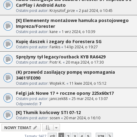
CarPlay i Android Auto
Ostatni post autor:
Krzysztof_prze
«
2 paź 2024, o 10:45
[K] Elemenenty montażowe hamulca postojowego
Impreza/Forester
Ostatni post autor:
kane
«
1 wrz 2024, o 10:39
Kupię daszek i zegary do Forestera SG
Ostatni post autor:
Fankis
«
14 lip 2024, o 19:27
Sprężyny tył legacy/outback KYB RA6429
Ostatni post autor:
Piotr K.
«
20 maja 2024, o 17:30
(K) przewód zasilający pompę wspomagania
34611FE090
Ostatni post autor:
Wojtek K.
«
11 kwie 2024, o 15:12
Felgi jak Nowe 17 + roczne opony 225x60x17
Ostatni post autor:
janiczek88
«
25 mar 2024, o 13:07
Odpowiedzi:
7
[K] Tłumik końcowy STI 07-12
Ostatni post autor:
sosen
«
20 mar 2024, o 16:10
NOWY TEMAT
Strona
1
z
378
Tematy: 9427
1
2
3
4
5
378
Następna
…