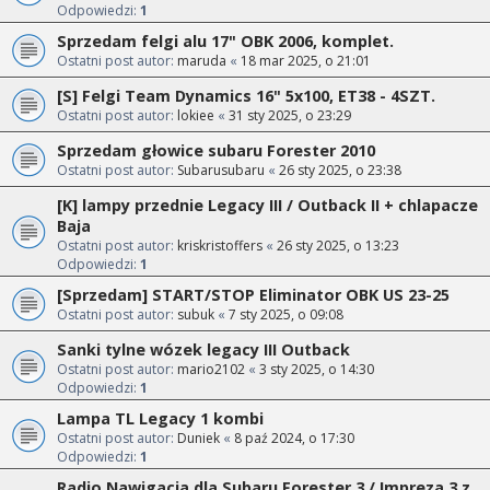
Odpowiedzi:
1
Sprzedam felgi alu 17" OBK 2006, komplet.
Ostatni post autor:
maruda
«
18 mar 2025, o 21:01
[S] Felgi Team Dynamics 16" 5x100, ET38 - 4SZT.
Ostatni post autor:
lokiee
«
31 sty 2025, o 23:29
Sprzedam głowice subaru Forester 2010
Ostatni post autor:
Subarusubaru
«
26 sty 2025, o 23:38
[K] lampy przednie Legacy III / Outback II + chlapacze
Baja
Ostatni post autor:
kriskristoffers
«
26 sty 2025, o 13:23
Odpowiedzi:
1
[Sprzedam] START/STOP Eliminator OBK US 23-25
Ostatni post autor:
subuk
«
7 sty 2025, o 09:08
Sanki tylne wózek legacy III Outback
Ostatni post autor:
mario2102
«
3 sty 2025, o 14:30
Odpowiedzi:
1
Lampa TL Legacy 1 kombi
Ostatni post autor:
Duniek
«
8 paź 2024, o 17:30
Odpowiedzi:
1
Radio Nawigacja dla Subaru Forester 3 / Impreza 3 z