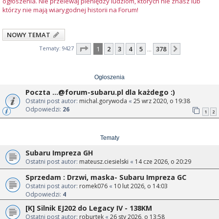
ogłoszenia. Nie przelewaj pieniędzy ludziom, których nie znasz lub
którzy nie mają wiarygodnej historii na Forum!
NOWY TEMAT
Strona
1
z
378
Tematy: 9427
1
2
3
4
5
378
Następna
…
Ogłoszenia
Poczta
...@forum-subaru.pl
dla każdego :)
Ostatni post autor:
michal.gorywoda
«
25 wrz 2020, o 19:38
Odpowiedzi:
26
1
2
Tematy
Subaru Impreza GH
Ostatni post autor:
mateusz.ciesielski
«
14 cze 2026, o 20:29
Sprzedam : Drzwi, maska- Subaru Impreza GC
Ostatni post autor:
romek076
«
10 lut 2026, o 14:03
Odpowiedzi:
4
[K] Silnik EJ202 do Legacy IV - 138KM
Ostatni post autor:
roburtek
«
26 sty 2026, o 13:58