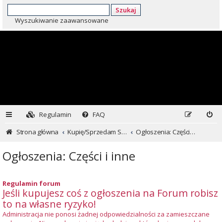
Szukaj
Wyszukiwanie zaawansowane
Regulamin
FAQ
Strona główna
Kupię/Sprzedam Subaru i nie tylko...
Ogłoszenia: Części i inne
Ogłoszenia: Części i inne
Regulamin forum
Jeśli kupujesz coś z ogłoszenia na Forum robisz
to na własne ryzyko!
Administracja nie ponosi żadnej odpowiedzialności za zamieszczane