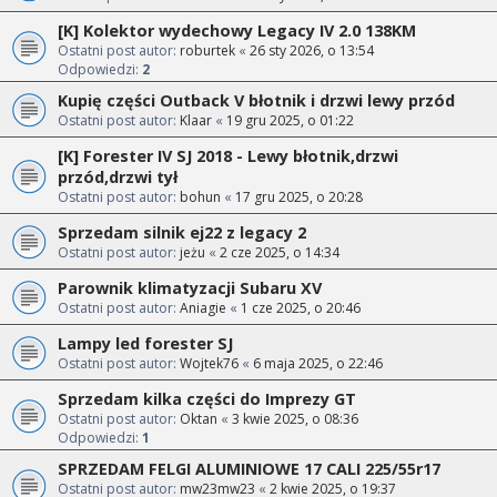
[K] Kolektor wydechowy Legacy IV 2.0 138KM
Ostatni post autor:
roburtek
«
26 sty 2026, o 13:54
Odpowiedzi:
2
Kupię części Outback V błotnik i drzwi lewy przód
Ostatni post autor:
Klaar
«
19 gru 2025, o 01:22
[K] Forester IV SJ 2018 - Lewy błotnik,drzwi
przód,drzwi tył
Ostatni post autor:
bohun
«
17 gru 2025, o 20:28
Sprzedam silnik ej22 z legacy 2
Ostatni post autor:
jeżu
«
2 cze 2025, o 14:34
Parownik klimatyzacji Subaru XV
Ostatni post autor:
Aniagie
«
1 cze 2025, o 20:46
Lampy led forester SJ
Ostatni post autor:
Wojtek76
«
6 maja 2025, o 22:46
Sprzedam kilka części do Imprezy GT
Ostatni post autor:
Oktan
«
3 kwie 2025, o 08:36
Odpowiedzi:
1
SPRZEDAM FELGI ALUMINIOWE 17 CALI 225/55r17
Ostatni post autor:
mw23mw23
«
2 kwie 2025, o 19:37