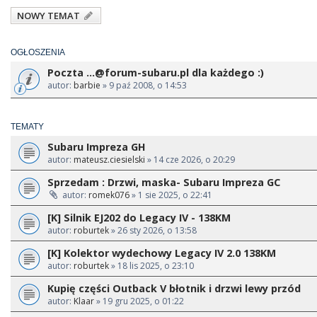
NOWY TEMAT
OGŁOSZENIA
Poczta
...@forum-subaru.pl
dla każdego :)
autor:
barbie
» 9 paź 2008, o 14:53
TEMATY
Subaru Impreza GH
autor:
mateusz.ciesielski
» 14 cze 2026, o 20:29
Sprzedam : Drzwi, maska- Subaru Impreza GC
autor:
romek076
» 1 sie 2025, o 22:41
[K] Silnik EJ202 do Legacy IV - 138KM
autor:
roburtek
» 26 sty 2026, o 13:58
[K] Kolektor wydechowy Legacy IV 2.0 138KM
autor:
roburtek
» 18 lis 2025, o 23:10
Kupię części Outback V błotnik i drzwi lewy przód
autor:
Klaar
» 19 gru 2025, o 01:22