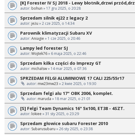
[K] Forester IV SJ 2018 - Lewy błotnik,drzwi przód,drz
autor:
bohun
» 17 gru 2025, o 20:28
Sprzedam silnik ej22 z legacy 2
autor:
jeżu
» 2 cze 2025, o 14:34
Parownik klimatyzacji Subaru XV
autor:
Aniagie
» 1 cze 2025, o 20:46
Lampy led forester SJ
autor:
Wojtek76
» 6 maja 2025, o 22:46
Sprzedam kilka części do Imprezy GT
autor:
michalsw
» 14 mar 2025, o 07:36
SPRZEDAM FELGI ALUMINIOWE 17 CALI 225/55r17
autor:
mw23mw23
» 2 kwie 2025, o 19:30
Sprzedam felgi alu 17" OBK 2006, komplet.
autor:
maruda
» 18 mar 2025, o 21:01
[S] Felgi Team Dynamics 16" 5x100, ET38 - 4SZT.
autor:
lokiee
» 31 sty 2025, o 23:29
Sprzedam głowice subaru Forester 2010
autor:
Subarusubaru
» 26 sty 2025, o 23:38