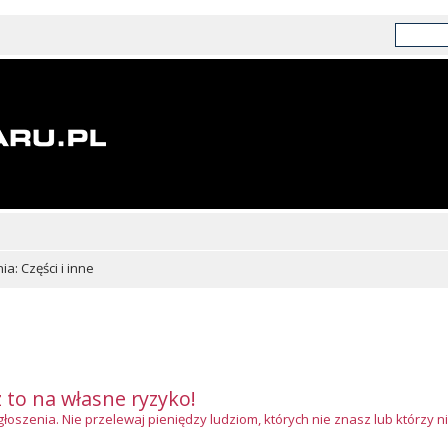
a: Części i inne
z to na własne ryzyko!
szenia. Nie przelewaj pieniędzy ludziom, których nie znasz lub którzy ni