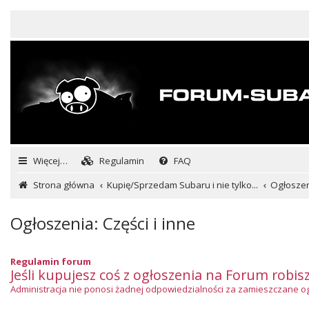
Więcej…
Regulamin
FAQ
Strona główna
Kupię/Sprzedam Subaru i nie tylko...
Ogłoszeni
Ogłoszenia: Części i inne
Regulamin forum
Jeśli kupujesz coś z ogłoszenia na Forum robis
Administracja nie ponosi żadnej odpowiedzialności za zamieszczane ogło