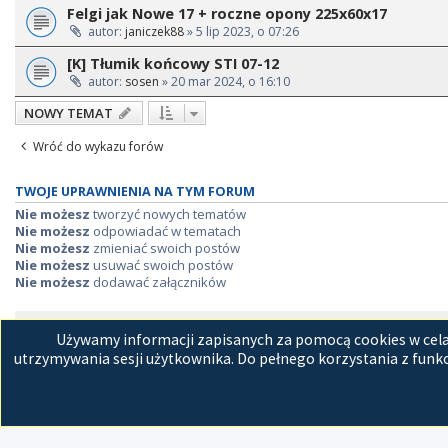
Felgi jak Nowe 17 + roczne opony 225x60x17
autor:
janiczek88
» 5 lip 2023, o 07:26
[K] Tłumik końcowy STI 07-12
autor:
sosen
» 20 mar 2024, o 16:10
NOWY TEMAT
Wróć do wykazu forów
TWOJE UPRAWNIENIA NA TYM FORUM
Nie możesz
tworzyć nowych tematów
Nie możesz
odpowiadać w tematach
Nie możesz
zmieniać swoich postów
Nie możesz
usuwać swoich postów
Nie możesz
dodawać załączników
Strona główna
Kon
Używamy informacji zapisanych za pomocą cookies w celac
utrzymywania sesji użytkownika. Do pełnego korzystania z funkc