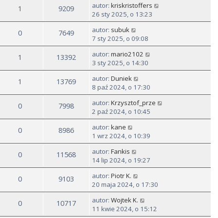
autor:
kriskristoffers
1
9209
26 sty 2025, o 13:23
autor:
subuk
0
7649
7 sty 2025, o 09:08
autor:
mario2102
1
13392
3 sty 2025, o 14:30
autor:
Duniek
1
13769
8 paź 2024, o 17:30
autor:
Krzysztof_prze
0
7998
2 paź 2024, o 10:45
autor:
kane
0
8986
1 wrz 2024, o 10:39
autor:
Fankis
0
11568
14 lip 2024, o 19:27
autor:
Piotr K.
0
9103
20 maja 2024, o 17:30
autor:
Wojtek K.
0
10717
11 kwie 2024, o 15:12