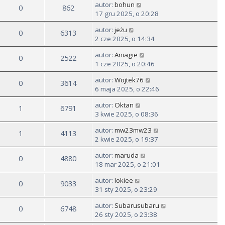
autor:
bohun
0
862
17 gru 2025, o 20:28
autor:
jeżu
0
6313
2 cze 2025, o 14:34
autor:
Aniagie
0
2522
1 cze 2025, o 20:46
autor:
Wojtek76
0
3614
6 maja 2025, o 22:46
autor:
Oktan
1
6791
3 kwie 2025, o 08:36
autor:
mw23mw23
1
4113
2 kwie 2025, o 19:37
autor:
maruda
0
4880
18 mar 2025, o 21:01
autor:
lokiee
0
9033
31 sty 2025, o 23:29
autor:
Subarusubaru
0
6748
26 sty 2025, o 23:38