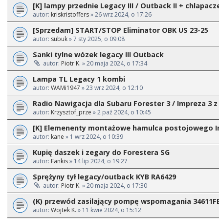
[K] lampy przednie Legacy III / Outback II + chlapacz
autor:
kriskristoffers
» 26 wrz 2024, o 17:26
[Sprzedam] START/STOP Eliminator OBK US 23-25
autor:
subuk
» 7 sty 2025, o 09:08
Sanki tylne wózek legacy III Outback
autor:
Piotr K.
» 20 maja 2024, o 17:34
Lampa TL Legacy 1 kombi
autor:
WAMi1947
» 23 wrz 2024, o 12:10
Radio Nawigacja dla Subaru Forester 3 / Impreza 3 z
autor:
Krzysztof_prze
» 2 paź 2024, o 10:45
[K] Elemenenty montażowe hamulca postojowego I
autor:
kane
» 1 wrz 2024, o 10:39
Kupię daszek i zegary do Forestera SG
autor:
Fankis
» 14 lip 2024, o 19:27
Sprężyny tył legacy/outback KYB RA6429
autor:
Piotr K.
» 20 maja 2024, o 17:30
(K) przewód zasilający pompę wspomagania 34611F
autor:
Wojtek K.
» 11 kwie 2024, o 15:12