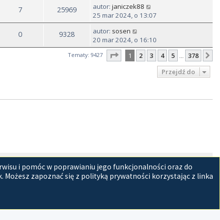
autor:
janiczek88
7
25969
25 mar 2024, o 13:07
autor:
sosen
0
9328
20 mar 2024, o 16:10
Strona
1
z
378
Tematy: 9427
1
2
3
4
5
378
N
…
Przejdź do
tracyjny
Usuń ciasteczka witryny
Strefa czasowa
UTC+02:00
rwisu i pomóc w poprawianiu jego funkcjonalności oraz do
 Możesz zapoznać się z polityką prywatności korzystając z linka