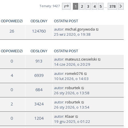
Strona
1
z
378
Tematy: 9427
1
2
3
4
5
378
N
…
ODPOWIEDZI
ODSŁONY
OSTATNI POST
autor:
michal.gorywoda
26
124760
25 wrz 2020, o 19:38
ODPOWIEDZI
ODSŁONY
OSTATNI POST
autor:
mateusz.ciesielski
0
913
14 cze 2026, o 20:29
autor:
romek076
4
6939
10 lut 2026, o 14:03
autor:
roburtek
0
684
26 sty 2026, o 13:58
autor:
roburtek
2
3424
26 sty 2026, o 13:54
autor:
Klaar
0
1204
19 gru 2025, o 01:22