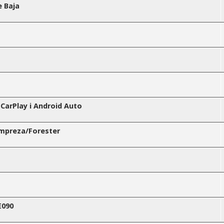
e Baja
 CarPlay i Android Auto
mpreza/Forester
E090