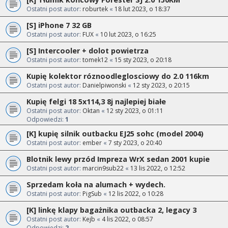
Ostatni post autor:
roburtek
«
18 lut 2023, o 18:37
[S] iPhone 7 32 GB
Ostatni post autor:
FUX
«
10 lut 2023, o 16:25
[S] Intercooler + dolot powietrza
Ostatni post autor:
tomek12
«
15 sty 2023, o 20:18
Kupię kolektor róznoodleglosciowy do 2.0 116km
Ostatni post autor:
Danielpiwonski
«
12 sty 2023, o 20:15
Kupię felgi 18 5x114,3 8j najlepiej białe
Ostatni post autor:
Oktan
«
12 sty 2023, o 01:11
Odpowiedzi:
1
[K] kupię silnik outbacku EJ25 sohc (model 2004)
Ostatni post autor:
ember
«
7 sty 2023, o 20:40
Blotnik lewy przód Impreza WrX sedan 2001 kupie
Ostatni post autor:
marcin9sub22
«
13 lis 2022, o 12:52
Sprzedam koła na alumach + wydech.
Ostatni post autor:
PigSub
«
12 lis 2022, o 10:28
[K] linkę klapy bagażnika outbacka 2, legacy 3
Ostatni post autor:
Kejb
«
4 lis 2022, o 08:57
Odpowiedzi:
2