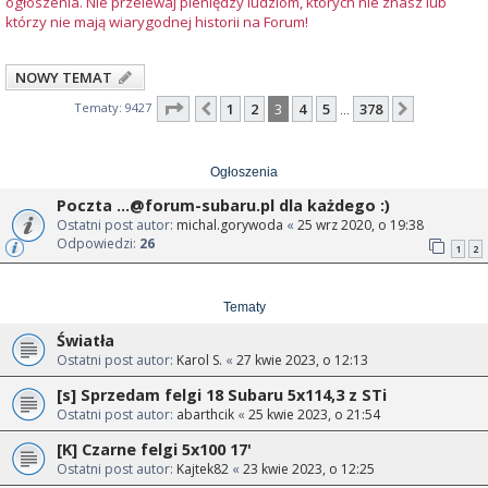
ogłoszenia. Nie przelewaj pieniędzy ludziom, których nie znasz lub
którzy nie mają wiarygodnej historii na Forum!
NOWY TEMAT
Strona
3
z
378
Tematy: 9427
1
2
3
4
5
378
Poprzednia
Następna
…
Ogłoszenia
Poczta
...@forum-subaru.pl
dla każdego :)
Ostatni post autor:
michal.gorywoda
«
25 wrz 2020, o 19:38
Odpowiedzi:
26
1
2
Tematy
Światła
Ostatni post autor:
Karol S.
«
27 kwie 2023, o 12:13
[s] Sprzedam felgi 18 Subaru 5x114,3 z STi
Ostatni post autor:
abarthcik
«
25 kwie 2023, o 21:54
[K] Czarne felgi 5x100 17'
Ostatni post autor:
Kajtek82
«
23 kwie 2023, o 12:25