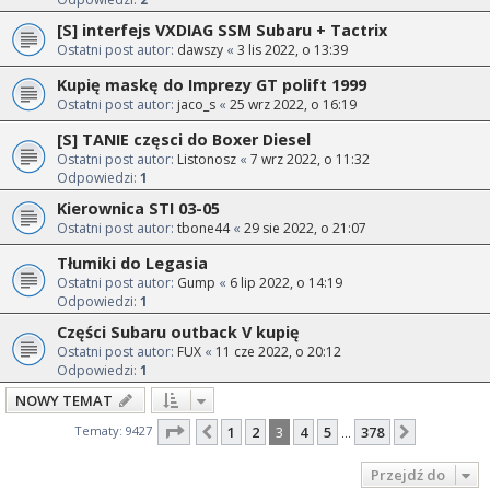
[S] interfejs VXDIAG SSM Subaru + Tactrix
Ostatni post autor:
dawszy
«
3 lis 2022, o 13:39
Kupię maskę do Imprezy GT polift 1999
Ostatni post autor:
jaco_s
«
25 wrz 2022, o 16:19
[S] TANIE częsci do Boxer Diesel
Ostatni post autor:
Listonosz
«
7 wrz 2022, o 11:32
Odpowiedzi:
1
Kierownica STI 03-05
Ostatni post autor:
tbone44
«
29 sie 2022, o 21:07
Tłumiki do Legasia
Ostatni post autor:
Gump
«
6 lip 2022, o 14:19
Odpowiedzi:
1
Części Subaru outback V kupię
Ostatni post autor:
FUX
«
11 cze 2022, o 20:12
Odpowiedzi:
1
NOWY TEMAT
Strona
3
z
378
Tematy: 9427
1
2
3
4
5
378
Poprzednia
Następna
…
Przejdź do