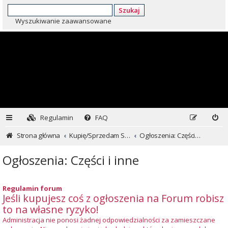
Szukaj
Wyszukiwanie zaawansowane
Regulamin
FAQ
Strona główna
Kupię/Sprzedam Subaru i nie tylko...
Ogłoszenia: Części i inne
Ogłoszenia: Części i inne
Regulamin forum
Jeśli kupujesz coś z ogłoszenia na Forum robisz
to na własne ryzyko!
Administracja nie ponosi żadnej odpowiedzialności za zamieszczane