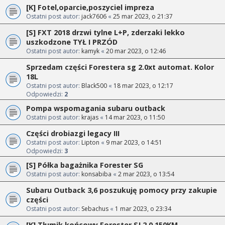
[K] Fotel,oparcie,poszyciel impreza
Ostatni post autor:
jack7606
«
25 mar 2023, o 21:37
[S] FXT 2018 drzwi tylne L+P, zderzaki lekko
uszkodzone TYŁ I PRZÓD
Ostatni post autor:
kamyk
«
20 mar 2023, o 12:46
Sprzedam części Forestera sg 2.0xt automat. Kolor
18L
Ostatni post autor:
Black500
«
18 mar 2023, o 12:17
Odpowiedzi:
2
Pompa wspomagania subaru outback
Ostatni post autor:
krajas
«
14 mar 2023, o 11:50
Części drobiazgi legacy III
Ostatni post autor:
Lipton
«
9 mar 2023, o 14:51
Odpowiedzi:
3
[S] Półka bagażnika Forester SG
Ostatni post autor:
konsabiba
«
2 mar 2023, o 13:54
Subaru Outback 3,6 poszukuję pomocy przy zakupie
części
Ostatni post autor:
Sebachus
«
1 mar 2023, o 23:34
[K] Tłumik końcowy Forester SJ 2.0 150KM