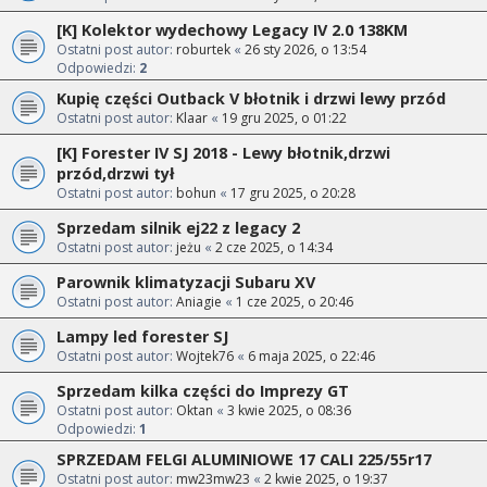
[K] Kolektor wydechowy Legacy IV 2.0 138KM
Ostatni post autor:
roburtek
«
26 sty 2026, o 13:54
Odpowiedzi:
2
Kupię części Outback V błotnik i drzwi lewy przód
Ostatni post autor:
Klaar
«
19 gru 2025, o 01:22
[K] Forester IV SJ 2018 - Lewy błotnik,drzwi
przód,drzwi tył
Ostatni post autor:
bohun
«
17 gru 2025, o 20:28
Sprzedam silnik ej22 z legacy 2
Ostatni post autor:
jeżu
«
2 cze 2025, o 14:34
Parownik klimatyzacji Subaru XV
Ostatni post autor:
Aniagie
«
1 cze 2025, o 20:46
Lampy led forester SJ
Ostatni post autor:
Wojtek76
«
6 maja 2025, o 22:46
Sprzedam kilka części do Imprezy GT
Ostatni post autor:
Oktan
«
3 kwie 2025, o 08:36
Odpowiedzi:
1
SPRZEDAM FELGI ALUMINIOWE 17 CALI 225/55r17
Ostatni post autor:
mw23mw23
«
2 kwie 2025, o 19:37