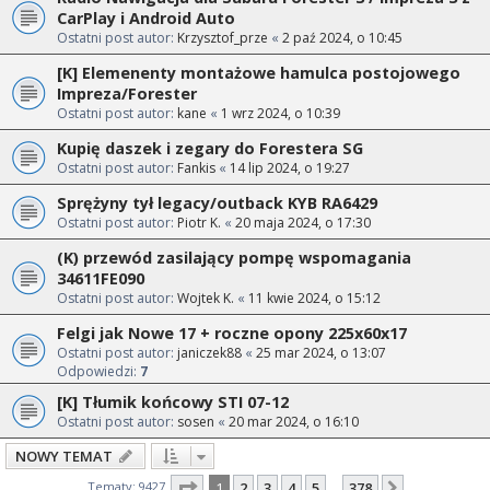
CarPlay i Android Auto
Ostatni post autor:
Krzysztof_prze
«
2 paź 2024, o 10:45
[K] Elemenenty montażowe hamulca postojowego
Impreza/Forester
Ostatni post autor:
kane
«
1 wrz 2024, o 10:39
Kupię daszek i zegary do Forestera SG
Ostatni post autor:
Fankis
«
14 lip 2024, o 19:27
Sprężyny tył legacy/outback KYB RA6429
Ostatni post autor:
Piotr K.
«
20 maja 2024, o 17:30
(K) przewód zasilający pompę wspomagania
34611FE090
Ostatni post autor:
Wojtek K.
«
11 kwie 2024, o 15:12
Felgi jak Nowe 17 + roczne opony 225x60x17
Ostatni post autor:
janiczek88
«
25 mar 2024, o 13:07
Odpowiedzi:
7
[K] Tłumik końcowy STI 07-12
Ostatni post autor:
sosen
«
20 mar 2024, o 16:10
NOWY TEMAT
Strona
1
z
378
Tematy: 9427
1
2
3
4
5
378
Następna
…