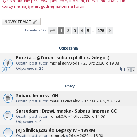
ogłoszenia. Nie przelewaj pieniędzy ludziom, których nie znasz lub
którzy nie mają wiarygodnej historii na Forum!
NOWY TEMAT
Strona
1
z
378
Tematy: 9427
1
2
3
4
5
378
Następna
…
Ogłoszenia
Poczta
...@forum-subaru.pl
dla każdego :)
Ostatni post autor:
michal.gorywoda
«
25 wrz 2020, o 19:38
Odpowiedzi:
26
1
2
Tematy
Subaru Impreza GH
Ostatni post autor:
mateusz.ciesielski
«
14 cze 2026, o 20:29
Sprzedam : Drzwi, maska- Subaru Impreza GC
Ostatni post autor:
romek076
«
10 lut 2026, o 14:03
Odpowiedzi:
4
[K] Silnik EJ202 do Legacy IV - 138KM
Ostatni post autor:
roburtek
«
26 sty 2026, o 13:58