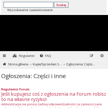
Szukaj
Wyszukiwanie zaawansowane
Regulamin
FAQ
Strona główna
Kupię/Sprzedam Subaru i nie tylko...
Ogłoszenia: Części i inne
Ogłoszenia: Części i inne
Regulamin forum
Jeśli kupujesz coś z ogłoszenia na Forum robisz
to na własne ryzyko!
Administracja nie ponosi żadnej odpowiedzialności za zamieszczane