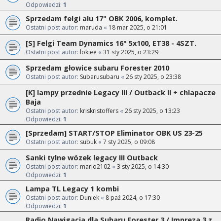
Odpowiedzi:
1
Sprzedam felgi alu 17" OBK 2006, komplet.
Ostatni post autor:
maruda
«
18 mar 2025, o 21:01
[S] Felgi Team Dynamics 16" 5x100, ET38 - 4SZT.
Ostatni post autor:
lokiee
«
31 sty 2025, o 23:29
Sprzedam głowice subaru Forester 2010
Ostatni post autor:
Subarusubaru
«
26 sty 2025, o 23:38
[K] lampy przednie Legacy III / Outback II + chlapacze
Baja
Ostatni post autor:
kriskristoffers
«
26 sty 2025, o 13:23
Odpowiedzi:
1
[Sprzedam] START/STOP Eliminator OBK US 23-25
Ostatni post autor:
subuk
«
7 sty 2025, o 09:08
Sanki tylne wózek legacy III Outback
Ostatni post autor:
mario2102
«
3 sty 2025, o 14:30
Odpowiedzi:
1
Lampa TL Legacy 1 kombi
Ostatni post autor:
Duniek
«
8 paź 2024, o 17:30
Odpowiedzi:
1
Radio Nawigacja dla Subaru Forester 3 / Impreza 3 z