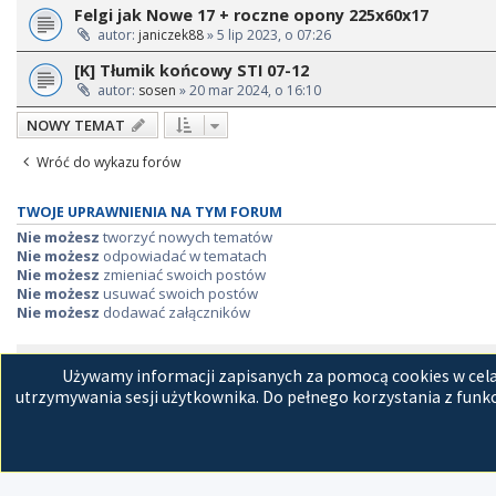
Felgi jak Nowe 17 + roczne opony 225x60x17
autor:
janiczek88
» 5 lip 2023, o 07:26
[K] Tłumik końcowy STI 07-12
autor:
sosen
» 20 mar 2024, o 16:10
NOWY TEMAT
Wróć do wykazu forów
TWOJE UPRAWNIENIA NA TYM FORUM
Nie możesz
tworzyć nowych tematów
Nie możesz
odpowiadać w tematach
Nie możesz
zmieniać swoich postów
Nie możesz
usuwać swoich postów
Nie możesz
dodawać załączników
Strona główna
Kon
Używamy informacji zapisanych za pomocą cookies w celac
utrzymywania sesji użytkownika. Do pełnego korzystania z funkc