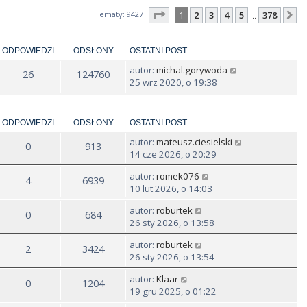
Strona
1
z
378
Tematy: 9427
1
2
3
4
5
378
N
…
ODPOWIEDZI
ODSŁONY
OSTATNI POST
autor:
michal.gorywoda
26
124760
25 wrz 2020, o 19:38
ODPOWIEDZI
ODSŁONY
OSTATNI POST
autor:
mateusz.ciesielski
0
913
14 cze 2026, o 20:29
autor:
romek076
4
6939
10 lut 2026, o 14:03
autor:
roburtek
0
684
26 sty 2026, o 13:58
autor:
roburtek
2
3424
26 sty 2026, o 13:54
autor:
Klaar
0
1204
19 gru 2025, o 01:22