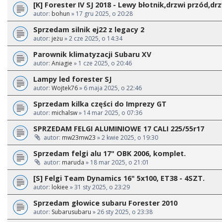
[K] Forester IV SJ 2018 - Lewy błotnik,drzwi przód,drz
autor:
bohun
» 17 gru 2025, o 20:28
Sprzedam silnik ej22 z legacy 2
autor:
jeżu
» 2 cze 2025, o 14:34
Parownik klimatyzacji Subaru XV
autor:
Aniagie
» 1 cze 2025, o 20:46
Lampy led forester SJ
autor:
Wojtek76
» 6 maja 2025, o 22:46
Sprzedam kilka części do Imprezy GT
autor:
michalsw
» 14 mar 2025, o 07:36
SPRZEDAM FELGI ALUMINIOWE 17 CALI 225/55r17
autor:
mw23mw23
» 2 kwie 2025, o 19:30
Sprzedam felgi alu 17" OBK 2006, komplet.
autor:
maruda
» 18 mar 2025, o 21:01
[S] Felgi Team Dynamics 16" 5x100, ET38 - 4SZT.
autor:
lokiee
» 31 sty 2025, o 23:29
Sprzedam głowice subaru Forester 2010
autor:
Subarusubaru
» 26 sty 2025, o 23:38