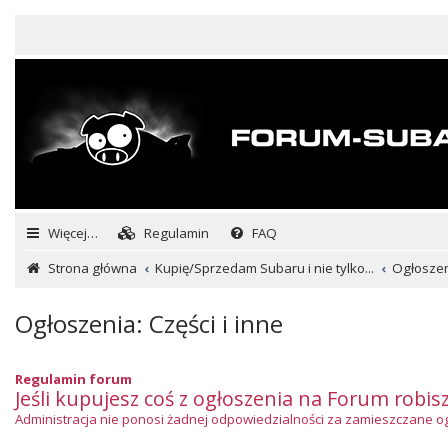
Więcej…
Regulamin
FAQ
Strona główna
Kupię/Sprzedam Subaru i nie tylko...
Ogłoszeni
Ogłoszenia: Części i inne
Regulamin forum
Jeśli kupujesz coś z ogłoszenia na Forum robis
Administracja nie ponosi żadnej odpowiedzialności za zamieszczane ogło