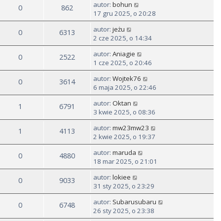
autor:
bohun
0
862
17 gru 2025, o 20:28
autor:
jeżu
0
6313
2 cze 2025, o 14:34
autor:
Aniagie
0
2522
1 cze 2025, o 20:46
autor:
Wojtek76
0
3614
6 maja 2025, o 22:46
autor:
Oktan
1
6791
3 kwie 2025, o 08:36
autor:
mw23mw23
1
4113
2 kwie 2025, o 19:37
autor:
maruda
0
4880
18 mar 2025, o 21:01
autor:
lokiee
0
9033
31 sty 2025, o 23:29
autor:
Subarusubaru
0
6748
26 sty 2025, o 23:38