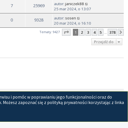
autor:
janiczek88
7
25969
25 mar 2024, o 13:07
autor:
sosen
0
9328
20 mar 2024, o 16:10
Strona
1
z
378
Tematy: 9427
1
2
3
4
5
378
N
…
Przejdź do
tracyjny
Usuń ciasteczka witryny
Strefa czasowa
UTC+02:00
rwisu i pomóc w poprawianiu jego funkcjonalności oraz do
 Możesz zapoznać się z polityką prywatności korzystając z linka