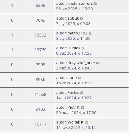
autor:
kriskristoffers
1
9209
26 sty 2025, o 13:23
autor:
subuk
0
7649
7 sty 2025, o 09:08
autor:
mario2102
1
13392
3 sty 2025, o 14:30
autor:
Duniek
1
13769
8 paź 2024, o 17:30
autor:
Krzysztof_prze
0
7998
2 paź 2024, o 10:45
autor:
kane
0
8986
1 wrz 2024, o 10:39
autor:
Fankis
0
11568
14 lip 2024, o 19:27
autor:
Piotr K.
0
9103
20 maja 2024, o 17:30
autor:
Wojtek K.
0
10717
11 kwie 2024, o 15:12