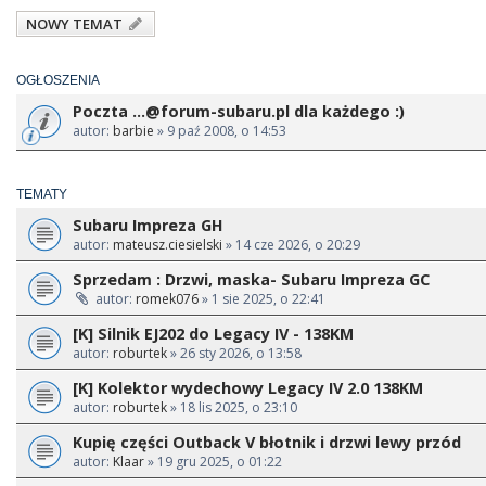
NOWY TEMAT
OGŁOSZENIA
Poczta
...@forum-subaru.pl
dla każdego :)
autor:
barbie
» 9 paź 2008, o 14:53
TEMATY
Subaru Impreza GH
autor:
mateusz.ciesielski
» 14 cze 2026, o 20:29
Sprzedam : Drzwi, maska- Subaru Impreza GC
autor:
romek076
» 1 sie 2025, o 22:41
[K] Silnik EJ202 do Legacy IV - 138KM
autor:
roburtek
» 26 sty 2026, o 13:58
[K] Kolektor wydechowy Legacy IV 2.0 138KM
autor:
roburtek
» 18 lis 2025, o 23:10
Kupię części Outback V błotnik i drzwi lewy przód
autor:
Klaar
» 19 gru 2025, o 01:22