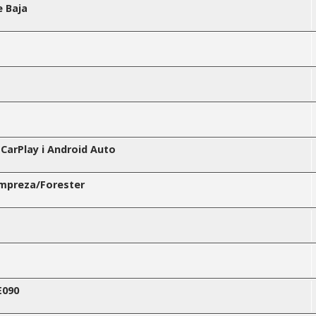
e Baja
 CarPlay i Android Auto
mpreza/Forester
E090