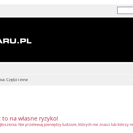
a: Części i inne
z to na własne ryzyko!
szenia. Nie przelewaj pieniędzy ludziom, których nie znasz lub którzy ni