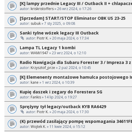
[K] lampy przednie Legacy III / Outback II + chlapacz
autor:
kriskristoffers
» 26 wrz 2024, o 17:26
[Sprzedam] START/STOP Eliminator OBK US 23-25
autor:
subuk
» 7 sty 2025, o 09:08
Sanki tylne wózek legacy III Outback
autor:
Piotr K.
» 20 maja 2024, o 17:34
Lampa TL Legacy 1 kombi
autor:
WAMi1947
» 23 wrz 2024, o 12:10
Radio Nawigacja dla Subaru Forester 3 / Impreza 3 z
autor:
Krzysztof_prze
» 2 paź 2024, o 10:45
[K] Elemenenty montażowe hamulca postojowego I
autor:
kane
» 1 wrz 2024, o 10:39
Kupię daszek i zegary do Forestera SG
autor:
Fankis
» 14 lip 2024, o 19:27
Sprężyny tył legacy/outback KYB RA6429
autor:
Piotr K.
» 20 maja 2024, o 17:30
(K) przewód zasilający pompę wspomagania 34611F
autor:
Wojtek K.
» 11 kwie 2024, o 15:12