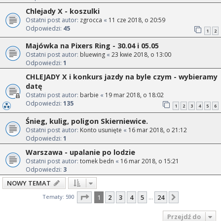
Chlejady X - koszulki
Ostatni post autor:
zgrocca
«
11 cze 2018, o 20:59
Odpowiedzi:
45
1
2
Majówka na Pixers Ring - 30.04 i 05.05
Ostatni post autor:
bluewing
«
23 kwie 2018, o 13:00
Odpowiedzi:
1
CHLEJADY X i konkurs jazdy na byle czym - wybieramy
datę
Ostatni post autor:
barbie
«
19 mar 2018, o 18:02
Odpowiedzi:
135
1
2
3
4
5
6
Śnieg, kulig, poligon Skierniewice.
Ostatni post autor:
Konto usunięte
«
16 mar 2018, o 21:12
Odpowiedzi:
1
Warszawa - upalanie po lodzie
Ostatni post autor:
tomek bedn
«
16 mar 2018, o 15:21
Odpowiedzi:
3
NOWY TEMAT
Strona
1
z
24
Tematy: 590
1
2
3
4
5
24
Następna
…
Przejdź do