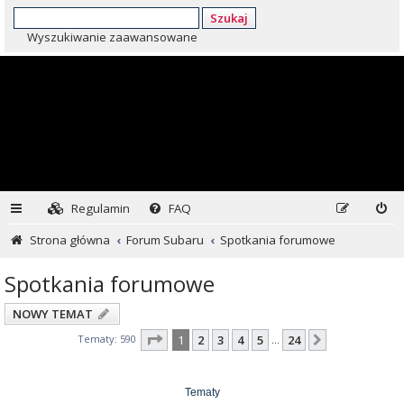
Szukaj
Wyszukiwanie zaawansowane
Regulamin
FAQ
Strona główna
Forum Subaru
Spotkania forumowe
Spotkania forumowe
NOWY TEMAT
Strona
1
z
24
Tematy: 590
1
2
3
4
5
24
Następna
…
Tematy