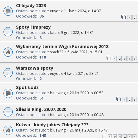
Chlejady 2023
Ostatni post autor:
euyot
«
11 kwie 2024, o 14:37
Odpowiedzi:
36
1
2
Spoty i Imprezy
Ostatni post autor:
fate
«
9 gru 2022, o 14:31
Odpowiedzi:
3
Wybieramy termin Wigili Forumowej 2018
Ostatni post autor:
stach22
«
5 kwie 2021, o 15:01
Odpowiedzi:
110
1
2
3
4
5
Warszawa spoty
Ostatni post autor:
euyot
«
4 kwie 2021, o 23:21
Odpowiedzi:
2
Spot Łódź
Ostatni post autor:
bluewing
«
20 lip 2020, o 00:53
Odpowiedzi:
51
1
2
3
Silesia Ring, 29.07.2020
Ostatni post autor:
bluewing
«
20 lip 2020, o 00:48
Kuźwa...kiedy jakieś Chlejady ???
Ostatni post autor:
bluewing
«
26 maja 2020, o 16:47
Odpowiedzi:
148
1
2
3
4
5
6