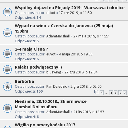
Wspólny dojazd na Plejady 2019 - Warszawa i okolice
Ostatni post autor:
dzixd
«
17 cze 2019, o 11:50
Odpowiedzi:
14
Wypad na wino z Czerska do Janowca (25 maja)
150km
Ostatni post autor:
AdamMarshall
«
27 maja 2019, o 11:27
Odpowiedzi:
5
2-4 mają Cisna ?
Ostatni post autor:
euyot
«
4 maja 2019, o 19:55
Odpowiedzi:
6
Relaks poświąteczny :)
Ostatni post autor:
bluewing
«
27 gru 2018, o 12:04
Barbórka
Ostatni post autor:
Pan Dziedzic
«
2 gru 2018, o 02:06
Odpowiedzi:
150
1
4
5
6
7
…
Niedziela, 28.10.2018., Skierniewice
MarshallDoLasuBaru
Ostatni post autor:
AdamMarshall
«
21 lis 2018, o 13:57
Odpowiedzi:
6
Wigilia po amerykańsku 2017