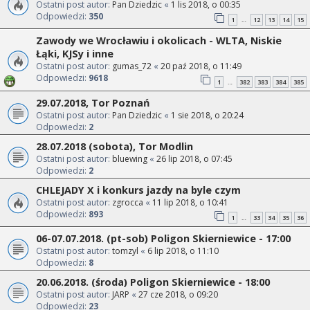
Ostatni post autor:
Pan Dziedzic
«
1 lis 2018, o 00:35
Odpowiedzi:
350
1
12
13
14
15
…
Zawody we Wrocławiu i okolicach - WLTA, Niskie
Łąki, KJSy i inne
Ostatni post autor:
gumas_72
«
20 paź 2018, o 11:49
Odpowiedzi:
9618
1
382
383
384
385
…
29.07.2018, Tor Poznań
Ostatni post autor:
Pan Dziedzic
«
1 sie 2018, o 20:24
Odpowiedzi:
2
28.07.2018 (sobota), Tor Modlin
Ostatni post autor:
bluewing
«
26 lip 2018, o 07:45
Odpowiedzi:
2
CHLEJADY X i konkurs jazdy na byle czym
Ostatni post autor:
zgrocca
«
11 lip 2018, o 10:41
Odpowiedzi:
893
1
33
34
35
36
…
06-07.07.2018. (pt-sob) Poligon Skierniewice - 17:00
Ostatni post autor:
tomzyl
«
6 lip 2018, o 11:10
Odpowiedzi:
8
20.06.2018. (środa) Poligon Skierniewice - 18:00
Ostatni post autor:
JARP
«
27 cze 2018, o 09:20
Odpowiedzi:
23