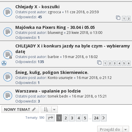
Chlejady X - koszulki
Ostatni post autor:
zgrocca
«
11 cze 2018, o 20:59
Odpowiedzi:
45
1
2
Majówka na Pixers Ring - 30.04 i 05.05
Ostatni post autor:
bluewing
«
23 kwie 2018, o 13:00
Odpowiedzi:
1
CHLEJADY X i konkurs jazdy na byle czym - wybieramy
datę
Ostatni post autor:
barbie
«
19 mar 2018, o 18:02
Odpowiedzi:
135
1
2
3
4
5
6
Śnieg, kulig, poligon Skierniewice.
Ostatni post autor:
Konto usunięte
«
16 mar 2018, o 21:12
Odpowiedzi:
1
Warszawa - upalanie po lodzie
Ostatni post autor:
tomek bedn
«
16 mar 2018, o 15:21
Odpowiedzi:
3
NOWY TEMAT
Strona
1
z
24
Tematy: 590
1
2
3
4
5
24
Następna
…
Przejdź do