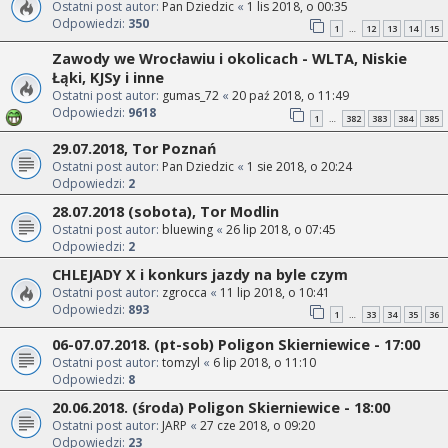
Ostatni post autor:
Pan Dziedzic
«
1 lis 2018, o 00:35
Odpowiedzi:
350
1
12
13
14
15
…
Zawody we Wrocławiu i okolicach - WLTA, Niskie
Łąki, KJSy i inne
Ostatni post autor:
gumas_72
«
20 paź 2018, o 11:49
Odpowiedzi:
9618
1
382
383
384
385
…
29.07.2018, Tor Poznań
Ostatni post autor:
Pan Dziedzic
«
1 sie 2018, o 20:24
Odpowiedzi:
2
28.07.2018 (sobota), Tor Modlin
Ostatni post autor:
bluewing
«
26 lip 2018, o 07:45
Odpowiedzi:
2
CHLEJADY X i konkurs jazdy na byle czym
Ostatni post autor:
zgrocca
«
11 lip 2018, o 10:41
Odpowiedzi:
893
1
33
34
35
36
…
06-07.07.2018. (pt-sob) Poligon Skierniewice - 17:00
Ostatni post autor:
tomzyl
«
6 lip 2018, o 11:10
Odpowiedzi:
8
20.06.2018. (środa) Poligon Skierniewice - 18:00
Ostatni post autor:
JARP
«
27 cze 2018, o 09:20
Odpowiedzi:
23