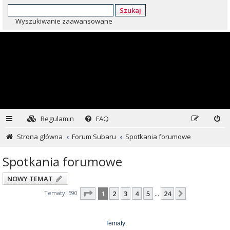
Szukaj
Wyszukiwanie zaawansowane
Regulamin
FAQ
Strona główna
Forum Subaru
Spotkania forumowe
Spotkania forumowe
NOWY TEMAT
Strona
1
z
24
Tematy: 590
1
2
3
4
5
24
Następna
…
Tematy