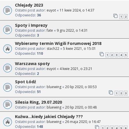
Chlejady 2023
Ostatni post autor:
euyot
«
11 kwie 2024, o 14:37
Odpowiedzi:
36
1
2
Spoty i Imprezy
Ostatni post autor:
fate
«
9 gru 2022, o 14:31
Odpowiedzi:
3
Wybieramy termin Wigili Forumowej 2018
Ostatni post autor:
stach22
«
5 kwie 2021, o 15:01
Odpowiedzi:
110
1
2
3
4
5
Warszawa spoty
Ostatni post autor:
euyot
«
4 kwie 2021, o 23:21
Odpowiedzi:
2
Spot Łódź
Ostatni post autor:
bluewing
«
20 lip 2020, o 00:53
Odpowiedzi:
51
1
2
3
Silesia Ring, 29.07.2020
Ostatni post autor:
bluewing
«
20 lip 2020, o 00:48
Kuźwa...kiedy jakieś Chlejady ???
Ostatni post autor:
bluewing
«
26 maja 2020, o 16:47
Odpowiedzi:
148
1
2
3
4
5
6