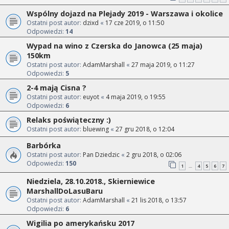
Wspólny dojazd na Plejady 2019 - Warszawa i okolice
Ostatni post autor:
dzixd
«
17 cze 2019, o 11:50
Odpowiedzi:
14
Wypad na wino z Czerska do Janowca (25 maja)
150km
Ostatni post autor:
AdamMarshall
«
27 maja 2019, o 11:27
Odpowiedzi:
5
2-4 mają Cisna ?
Ostatni post autor:
euyot
«
4 maja 2019, o 19:55
Odpowiedzi:
6
Relaks poświąteczny :)
Ostatni post autor:
bluewing
«
27 gru 2018, o 12:04
Barbórka
Ostatni post autor:
Pan Dziedzic
«
2 gru 2018, o 02:06
Odpowiedzi:
150
1
4
5
6
7
…
Niedziela, 28.10.2018., Skierniewice
MarshallDoLasuBaru
Ostatni post autor:
AdamMarshall
«
21 lis 2018, o 13:57
Odpowiedzi:
6
Wigilia po amerykańsku 2017