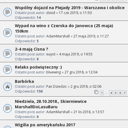
Wspólny dojazd na Plejady 2019 - Warszawa i okolice
Ostatni post autor:
dzixd
«
17 cze 2019, o 11:50
Odpowiedzi:
14
Wypad na wino z Czerska do Janowca (25 maja)
150km
Ostatni post autor:
AdamMarshall
«
27 maja 2019, o 11:27
Odpowiedzi:
5
2-4 mają Cisna ?
Ostatni post autor:
euyot
«
4 maja 2019, o 19:55
Odpowiedzi:
6
Relaks poświąteczny :)
Ostatni post autor:
bluewing
«
27 gru 2018, o 12:04
Barbórka
Ostatni post autor:
Pan Dziedzic
«
2 gru 2018, o 02:06
Odpowiedzi:
150
1
4
5
6
7
…
Niedziela, 28.10.2018., Skierniewice
MarshallDoLasuBaru
Ostatni post autor:
AdamMarshall
«
21 lis 2018, o 13:57
Odpowiedzi:
6
Wigilia po amerykańsku 2017