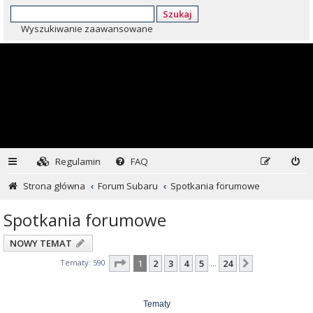
Szukaj
Wyszukiwanie zaawansowane
Regulamin
FAQ
Strona główna
Forum Subaru
Spotkania forumowe
Spotkania forumowe
NOWY TEMAT
Strona
1
z
24
Tematy: 590
1
2
3
4
5
24
Następna
…
Tematy