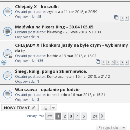
Chlejady X - koszulki
Ostatni post autor:
zgrocca
«
11 cze 2018, o 20:59
Odpowiedzi:
45
1
2
Majówka na Pixers Ring - 30.04 i 05.05
Ostatni post autor:
bluewing
«
23 kwie 2018, o 13:00
Odpowiedzi:
1
CHLEJADY X i konkurs jazdy na byle czym - wybieramy
datę
Ostatni post autor:
barbie
«
19 mar 2018, o 18:02
Odpowiedzi:
135
1
2
3
4
5
6
Śnieg, kulig, poligon Skierniewice.
Ostatni post autor:
Konto usunięte
«
16 mar 2018, o 21:12
Odpowiedzi:
1
Warszawa - upalanie po lodzie
Ostatni post autor:
tomek bedn
«
16 mar 2018, o 15:21
Odpowiedzi:
3
NOWY TEMAT
Strona
1
z
24
Tematy: 590
1
2
3
4
5
24
Następna
…
Przejdź do