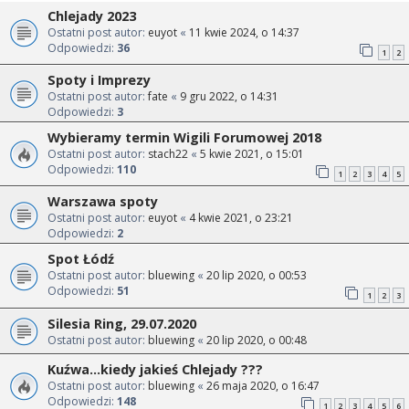
Chlejady 2023
Ostatni post autor:
euyot
«
11 kwie 2024, o 14:37
Odpowiedzi:
36
1
2
Spoty i Imprezy
Ostatni post autor:
fate
«
9 gru 2022, o 14:31
Odpowiedzi:
3
Wybieramy termin Wigili Forumowej 2018
Ostatni post autor:
stach22
«
5 kwie 2021, o 15:01
Odpowiedzi:
110
1
2
3
4
5
Warszawa spoty
Ostatni post autor:
euyot
«
4 kwie 2021, o 23:21
Odpowiedzi:
2
Spot Łódź
Ostatni post autor:
bluewing
«
20 lip 2020, o 00:53
Odpowiedzi:
51
1
2
3
Silesia Ring, 29.07.2020
Ostatni post autor:
bluewing
«
20 lip 2020, o 00:48
Kuźwa...kiedy jakieś Chlejady ???
Ostatni post autor:
bluewing
«
26 maja 2020, o 16:47
Odpowiedzi:
148
1
2
3
4
5
6