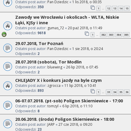
Ostatni post autor:
Pan Dziedzic
«
1 lis 2018, o 00:35
Odpowiedzi:
350
1
12
13
14
15
…
Zawody we Wrocławiu i okolicach - WLTA, Niskie
Łąki, KJSy i inne
Ostatni post autor:
gumas_72
«
20 paź 2018, o 11:49
Odpowiedzi:
9618
1
382
383
384
385
…
29.07.2018, Tor Poznań
Ostatni post autor:
Pan Dziedzic
«
1 sie 2018, o 20:24
Odpowiedzi:
2
28.07.2018 (sobota), Tor Modlin
Ostatni post autor:
bluewing
«
26 lip 2018, o 07:45
Odpowiedzi:
2
CHLEJADY X i konkurs jazdy na byle czym
Ostatni post autor:
zgrocca
«
11 lip 2018, o 10:41
Odpowiedzi:
893
1
33
34
35
36
…
06-07.07.2018. (pt-sob) Poligon Skierniewice - 17:00
Ostatni post autor:
tomzyl
«
6 lip 2018, o 11:10
Odpowiedzi:
8
20.06.2018. (środa) Poligon Skierniewice - 18:00
Ostatni post autor:
JARP
«
27 cze 2018, o 09:20
Odpowiedzi:
23