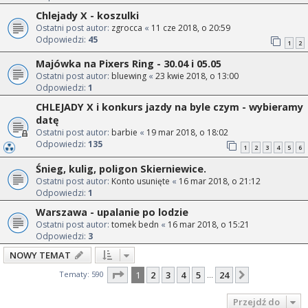
Chlejady X - koszulki
Ostatni post autor:
zgrocca
«
11 cze 2018, o 20:59
Odpowiedzi:
45
1
2
Majówka na Pixers Ring - 30.04 i 05.05
Ostatni post autor:
bluewing
«
23 kwie 2018, o 13:00
Odpowiedzi:
1
CHLEJADY X i konkurs jazdy na byle czym - wybieramy
datę
Ostatni post autor:
barbie
«
19 mar 2018, o 18:02
Odpowiedzi:
135
1
2
3
4
5
6
Śnieg, kulig, poligon Skierniewice.
Ostatni post autor:
Konto usunięte
«
16 mar 2018, o 21:12
Odpowiedzi:
1
Warszawa - upalanie po lodzie
Ostatni post autor:
tomek bedn
«
16 mar 2018, o 15:21
Odpowiedzi:
3
NOWY TEMAT
Strona
1
z
24
Tematy: 590
1
2
3
4
5
24
Następna
…
Przejdź do