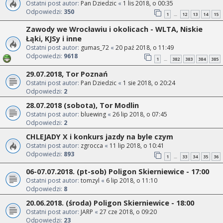
Ostatni post autor:
Pan Dziedzic
«
1 lis 2018, o 00:35
Odpowiedzi:
350
1
12
13
14
15
…
Zawody we Wrocławiu i okolicach - WLTA, Niskie
Łąki, KJSy i inne
Ostatni post autor:
gumas_72
«
20 paź 2018, o 11:49
Odpowiedzi:
9618
1
382
383
384
385
…
29.07.2018, Tor Poznań
Ostatni post autor:
Pan Dziedzic
«
1 sie 2018, o 20:24
Odpowiedzi:
2
28.07.2018 (sobota), Tor Modlin
Ostatni post autor:
bluewing
«
26 lip 2018, o 07:45
Odpowiedzi:
2
CHLEJADY X i konkurs jazdy na byle czym
Ostatni post autor:
zgrocca
«
11 lip 2018, o 10:41
Odpowiedzi:
893
1
33
34
35
36
…
06-07.07.2018. (pt-sob) Poligon Skierniewice - 17:00
Ostatni post autor:
tomzyl
«
6 lip 2018, o 11:10
Odpowiedzi:
8
20.06.2018. (środa) Poligon Skierniewice - 18:00
Ostatni post autor:
JARP
«
27 cze 2018, o 09:20
Odpowiedzi:
23