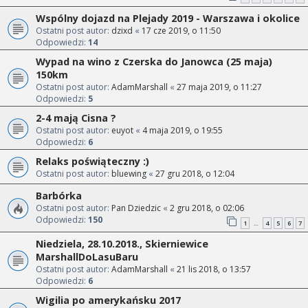
Wspólny dojazd na Plejady 2019 - Warszawa i okolice
Ostatni post autor:
dzixd
«
17 cze 2019, o 11:50
Odpowiedzi:
14
Wypad na wino z Czerska do Janowca (25 maja)
150km
Ostatni post autor:
AdamMarshall
«
27 maja 2019, o 11:27
Odpowiedzi:
5
2-4 mają Cisna ?
Ostatni post autor:
euyot
«
4 maja 2019, o 19:55
Odpowiedzi:
6
Relaks poświąteczny :)
Ostatni post autor:
bluewing
«
27 gru 2018, o 12:04
Barbórka
Ostatni post autor:
Pan Dziedzic
«
2 gru 2018, o 02:06
Odpowiedzi:
150
1
4
5
6
7
…
Niedziela, 28.10.2018., Skierniewice
MarshallDoLasuBaru
Ostatni post autor:
AdamMarshall
«
21 lis 2018, o 13:57
Odpowiedzi:
6
Wigilia po amerykańsku 2017