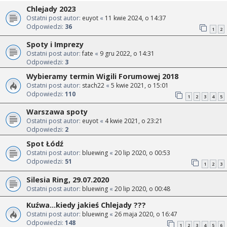
Chlejady 2023
Ostatni post autor:
euyot
«
11 kwie 2024, o 14:37
Odpowiedzi:
36
1
2
Spoty i Imprezy
Ostatni post autor:
fate
«
9 gru 2022, o 14:31
Odpowiedzi:
3
Wybieramy termin Wigili Forumowej 2018
Ostatni post autor:
stach22
«
5 kwie 2021, o 15:01
Odpowiedzi:
110
1
2
3
4
5
Warszawa spoty
Ostatni post autor:
euyot
«
4 kwie 2021, o 23:21
Odpowiedzi:
2
Spot Łódź
Ostatni post autor:
bluewing
«
20 lip 2020, o 00:53
Odpowiedzi:
51
1
2
3
Silesia Ring, 29.07.2020
Ostatni post autor:
bluewing
«
20 lip 2020, o 00:48
Kuźwa...kiedy jakieś Chlejady ???
Ostatni post autor:
bluewing
«
26 maja 2020, o 16:47
Odpowiedzi:
148
1
2
3
4
5
6