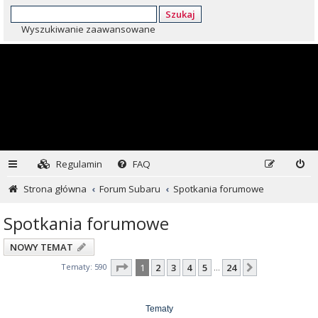
Szukaj
Wyszukiwanie zaawansowane
Regulamin
FAQ
Strona główna
Forum Subaru
Spotkania forumowe
Spotkania forumowe
NOWY TEMAT
Strona
1
z
24
Tematy: 590
1
2
3
4
5
24
Następna
…
Tematy