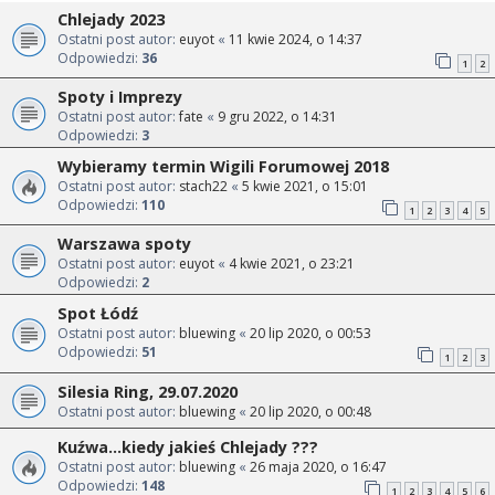
Chlejady 2023
Ostatni post autor:
euyot
«
11 kwie 2024, o 14:37
Odpowiedzi:
36
1
2
Spoty i Imprezy
Ostatni post autor:
fate
«
9 gru 2022, o 14:31
Odpowiedzi:
3
Wybieramy termin Wigili Forumowej 2018
Ostatni post autor:
stach22
«
5 kwie 2021, o 15:01
Odpowiedzi:
110
1
2
3
4
5
Warszawa spoty
Ostatni post autor:
euyot
«
4 kwie 2021, o 23:21
Odpowiedzi:
2
Spot Łódź
Ostatni post autor:
bluewing
«
20 lip 2020, o 00:53
Odpowiedzi:
51
1
2
3
Silesia Ring, 29.07.2020
Ostatni post autor:
bluewing
«
20 lip 2020, o 00:48
Kuźwa...kiedy jakieś Chlejady ???
Ostatni post autor:
bluewing
«
26 maja 2020, o 16:47
Odpowiedzi:
148
1
2
3
4
5
6