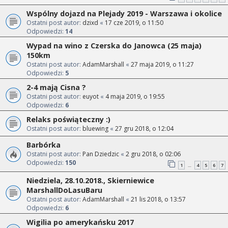
Wspólny dojazd na Plejady 2019 - Warszawa i okolice
Ostatni post autor:
dzixd
«
17 cze 2019, o 11:50
Odpowiedzi:
14
Wypad na wino z Czerska do Janowca (25 maja)
150km
Ostatni post autor:
AdamMarshall
«
27 maja 2019, o 11:27
Odpowiedzi:
5
2-4 mają Cisna ?
Ostatni post autor:
euyot
«
4 maja 2019, o 19:55
Odpowiedzi:
6
Relaks poświąteczny :)
Ostatni post autor:
bluewing
«
27 gru 2018, o 12:04
Barbórka
Ostatni post autor:
Pan Dziedzic
«
2 gru 2018, o 02:06
Odpowiedzi:
150
1
4
5
6
7
…
Niedziela, 28.10.2018., Skierniewice
MarshallDoLasuBaru
Ostatni post autor:
AdamMarshall
«
21 lis 2018, o 13:57
Odpowiedzi:
6
Wigilia po amerykańsku 2017