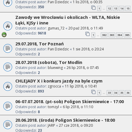
Ostatni post autor:
Pan Dziedzic
«
1 lis 2018, o 00:35
Odpowiedzi:
350
1
12
13
14
15
…
Zawody we Wrocławiu i okolicach - WLTA, Niskie
Łąki, KJSy i inne
Ostatni post autor:
gumas_72
«
20 paź 2018, o 11:49
Odpowiedzi:
9618
1
382
383
384
385
…
29.07.2018, Tor Poznań
Ostatni post autor:
Pan Dziedzic
«
1 sie 2018, o 20:24
Odpowiedzi:
2
28.07.2018 (sobota), Tor Modlin
Ostatni post autor:
bluewing
«
26 lip 2018, o 07:45
Odpowiedzi:
2
CHLEJADY X i konkurs jazdy na byle czym
Ostatni post autor:
zgrocca
«
11 lip 2018, o 10:41
Odpowiedzi:
893
1
33
34
35
36
…
06-07.07.2018. (pt-sob) Poligon Skierniewice - 17:00
Ostatni post autor:
tomzyl
«
6 lip 2018, o 11:10
Odpowiedzi:
8
20.06.2018. (środa) Poligon Skierniewice - 18:00
Ostatni post autor:
JARP
«
27 cze 2018, o 09:20
Odpowiedzi:
23