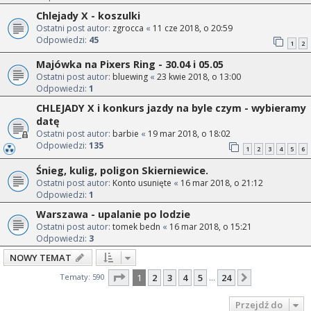
Chlejady X - koszulki
Ostatni post autor:
zgrocca
«
11 cze 2018, o 20:59
Odpowiedzi:
45
1
2
Majówka na Pixers Ring - 30.04 i 05.05
Ostatni post autor:
bluewing
«
23 kwie 2018, o 13:00
Odpowiedzi:
1
CHLEJADY X i konkurs jazdy na byle czym - wybieramy
datę
Ostatni post autor:
barbie
«
19 mar 2018, o 18:02
Odpowiedzi:
135
1
2
3
4
5
6
Śnieg, kulig, poligon Skierniewice.
Ostatni post autor:
Konto usunięte
«
16 mar 2018, o 21:12
Odpowiedzi:
1
Warszawa - upalanie po lodzie
Ostatni post autor:
tomek bedn
«
16 mar 2018, o 15:21
Odpowiedzi:
3
NOWY TEMAT
Strona
1
z
24
Tematy: 590
1
2
3
4
5
24
Następna
…
Przejdź do