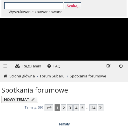
Szukaj
Wyszukiwanie zaawansowane
Regulamin
FAQ
Strona główna
Forum Subaru
Spotkania forumowe
Spotkania forumowe
NOWY TEMAT
Strona
1
z
24
Tematy: 590
1
2
3
4
5
24
Następna
…
Tematy